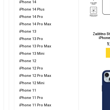
iPhone 14
iPhone 14 Plus
iPhone 14 Pro
Sleng
Feel Good
iPhone 14 Pro Max
Preklopne maskice
iPhone 13
Zaštitno S
iPhone 
iPhone 13 Pro
1
iPhone 13 Pro Max
iPhone 13 Mini
Životinjsko carstvo
Takeoff
iPhone 12
iPhone 12 Pro
iPhone 12 Pro Max
iPhone 12 Mini
iPhone 11
iPhone 11 Pro
Svemirska kolekcija
Valentinovo
iPhone 11 Pro Max