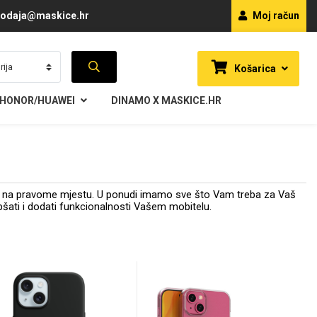
odaja@maskice.hr
Moj račun
Košarica
HONOR/HUAWEI
DINAMO X MASKICE.HR
ste na pravome mjestu. U ponudi imamo sve što Vam treba za Vaš
ljepšati i dodati funkcionalnosti Vašem mobitelu.