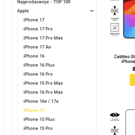
Najprodavanije - TOP 100
Apple
Držači za romobil
FM Transmitteri
USB kablovi
Samsung
Samsung
Babe
Držači za ruku
Šaljivi motivi
HDMI kabel
HI-FI linije
Huawei
Xiaomi
iPhone 17
iPhone 17 Pro
iPhone 17 Pro Max
iPhone 17 Air
iPhone 16
Zaštitno S
iPhone 
Punjači za mobitel
Ostali držači
AUX kablovi
Croatos
Sony
Najprodavanije - TOP 100
Adapteri za mobitel
Spigen maskice
LCD Tablet
iPhone 16 Plus
iPhone 16 Pro
iPhone 15 Pro Max
iPhone 16 Pro Max
iPhone 16e / 17e
iPhone 15
Univerzalno kaljeno staklo
Gym
Univerzalne futrole i
Unicorn kolekcija
iPhone 15 Plus
maskice
iPhone 15 Pro