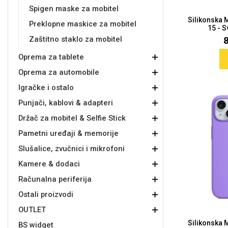
Spigen maske za mobitel
Silikonska 
Preklopne maskice za mobitel
15 - S
Zaštitno staklo za mobitel
Oprema za tablete
Doodles
Apstraktni motivi
Oprema za automobile
Igračke i ostalo
Punjači, kablovi & adapteri
Držač za mobitel & Selfie Stick
Pametni uređaji & memorije
Slušalice, zvučnici i mikrofoni
Monogrami
Dječji motivi
Kamere & dodaci
Računalna periferija
Ostali proizvodi
OUTLET
Silikonska 
BS widget