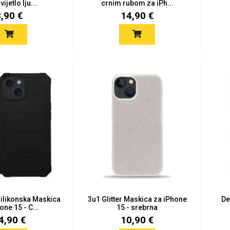
vijetlo lju...
crnim rubom za iPh...
8,90 €
14,90 €
Silikonska Maskica
3u1 Glitter Maskica za iPhone
De
one 15 - C...
15 - srebrna
4,90 €
10,90 €