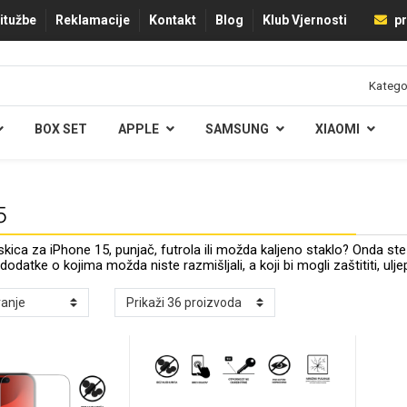
ritužbe
Reklamacije
Kontakt
Blog
Klub Vjernosti
pr
BOX SET
APPLE
SAMSUNG
XIAOMI
5
ica za iPhone 15, punjač, futrola ili možda kaljeno staklo? Onda 
i dodatke o kojima možda niste razmišljali, a koji bi mogli zaštititi, u