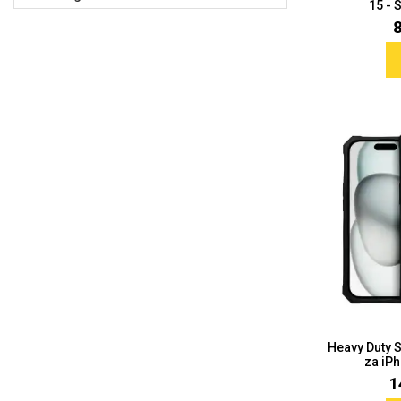
15 - S
Za njega
Za nju
Svijet životinja
Auto - Moto motivi
Mandale / Cvjetni motivi
Citati & Stihovi
Heavy Duty 
za iPh
1