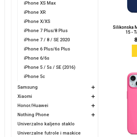
iPhone XS Max
iPhone XR
iPhone X/XS
Silikonska 
iPhone 7 Plus/8 Plus
15 - 
Love motivi
I Need Some Space
iPhone 7 / 8 / SE 2020
iPhone 6 Plus/6s Plus
iPhone 6/6s
iPhone 5 / 5s / SE (2016)
iPhone 5c
Quotes Collection
Cirkus
Samsung
Xiaomi
Honor/Huawei
Nothing Phone
Univerzalno kaljeno staklo
Zodiac
Halloween
Univerzalne futrole i maskice