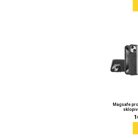
MarbleMania
Gaming motivi
Crtani filmovi
Sportski motivi
Magsafe pro
sklopiv
Obiteljski motivi
Mix
1