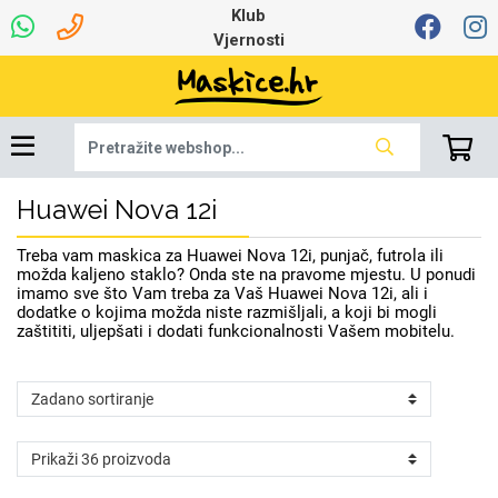
Klub
Vjernosti
Huawei Nova 12i
Dinamo maskice za
Univerzalna oprema
Robotski usisavači
Ruksaci i torbice
Najprodavanije -
Ljetna kolekcija
Igračke i ostalo
Podloga za miš
Pametni Satovi
Auto Kamere
7.0 - 8.0 inča
Selfie Stick
Mikrofoni
Punjači
Bluetooth slušalice
Tipkovnice i miševi
Proljetna kolekcija
Oprema za Lenovo
Šarene maskice
Bežični punjači
Držači za auto
Stolne lampe
8.0 - 9.0 inča
Memorije i
Razno
za tablet
TOP 100
mobitel
memorijske kartice
tablet
Treba vam maskica za Huawei Nova 12i, punjač, futrola ili
Punjači za laptope
možda kaljeno staklo? Onda ste na pravome mjestu. U ponudi
imamo sve što Vam treba za Vaš Huawei Nova 12i, ali i
dodatke o kojima možda niste razmišljali, a koji bi mogli
zaštititi, uljepšati i dodati funkcionalnosti Vašem mobitelu.
Žičane slušalice
9.0 - 10.0 inča
Držači za stol
Web kamere i
Autopunjači
Ventilatori
Winter
Bluetooth Zvučnici
Držači za bicikl
10.0 - 12.0 inča
Power bank
Line Art
Apple
Oprema za Smart
mikrofoni
Apple
Samsung
Watch
Hladnjaci za laptop