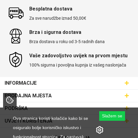
Besplatna dostava
Za sve narudžbe iznad 50,00€
Brza i sigurna dostava
Brza dostava u roku od 3-5 radnih dana
Vaše zadovoljstvo uvijek na prvom mjestu
100% sigurna i povoljna kupnja iz vašeg naslonjača
INFORMACIJE
Maskice.hr - Web trgovina
PRODAJNA MJESTA
SVIJET MASKICA d.o.o.
Poslovnica Trešnjevka
PODRŠKA
Aleja javora 13, 10000 Zagreb
Poslovnica Dubrava
Slažem se
095 5555 345
Dostava
Ova stranica koristi kolačiće kako bi se
UVJETI KORIŠTENJA
prodaja@maskice.hr
Poslovnica Kvatrić
O nama
osiguralo bolje korisničko iskustvo i
Klub vjernosti
Poslovnica Velika Gorica
funkcionalnost stranica. Za nastavak
Karijera u maskice.hr