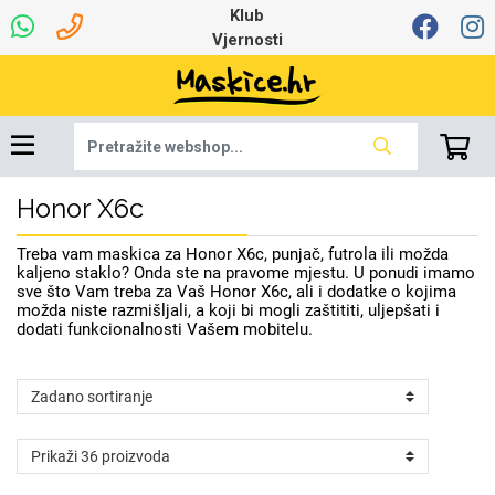
Klub
Vjernosti
Honor X6c
Dinamo maskice za
Univerzalna oprema
Robotski usisavači
Ruksaci i torbice
Najprodavanije -
Ljetna kolekcija
Igračke i ostalo
Podloga za miš
Pametni Satovi
Auto Kamere
7.0 - 8.0 inča
Selfie Stick
Mikrofoni
Punjači
Bluetooth slušalice
Tipkovnice i miševi
Proljetna kolekcija
Oprema za Lenovo
Šarene maskice
Bežični punjači
Držači za auto
Stolne lampe
8.0 - 9.0 inča
Memorije i
Razno
za tablet
TOP 100
mobitel
memorijske kartice
tablet
Treba vam maskica za Honor X6c, punjač, futrola ili možda
Punjači za laptope
kaljeno staklo? Onda ste na pravome mjestu. U ponudi imamo
sve što Vam treba za Vaš Honor X6c, ali i dodatke o kojima
možda niste razmišljali, a koji bi mogli zaštititi, uljepšati i
dodati funkcionalnosti Vašem mobitelu.
Žičane slušalice
9.0 - 10.0 inča
Držači za stol
Web kamere i
Autopunjači
Ventilatori
Winter
Bluetooth Zvučnici
Držači za bicikl
10.0 - 12.0 inča
Power bank
Line Art
Apple
Oprema za Smart
mikrofoni
Apple
Samsung
Watch
Hladnjaci za laptop