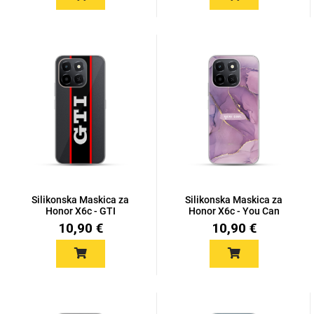
Za njega
Za nju
Svijet životinja
Auto - Moto motivi
Silikonska Maskica za
Silikonska Maskica za
Honor X6c - GTI
Honor X6c - You Can
10,90 €
10,90 €
Mandale / Cvjetni
Citati & Stihovi
motivi