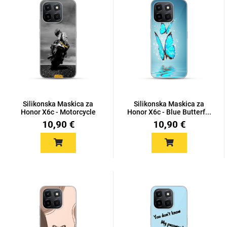
MarbleMania
Silikonska Maskica za
Silikonska Maskica za
Honor X6c - Motorcycle
Honor X6c - Blue Butterf...
Gaming motivi
Crtani filmovi
10,90 €
10,90 €
Sportski motivi
Obiteljski motivi