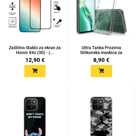
Univerzalne futrole i
Sleng
Preklopne maskice
Feel Good
maskice
Zaštitno Staklo za ekran za
Ultra Tanka Prozirna
Honor X6c (3D) - (...
Silikonska maskica za
Hon...
12,90 €
8,90 €
Životinjsko carstvo
Takeoff
Svemirska kolekcija
Valentinovo