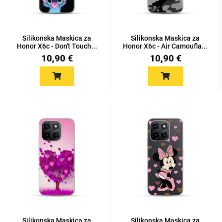
Silikonska Maskica za
Silikonska Maskica za
Honor X6c - Don't Touch...
Honor X6c - Air Camoufla...
10,90 €
10,90 €
Love motivi
I Need Some Space
Quotes Collection
Cirkus
Silikonska Maskica za
Silikonska Maskica za