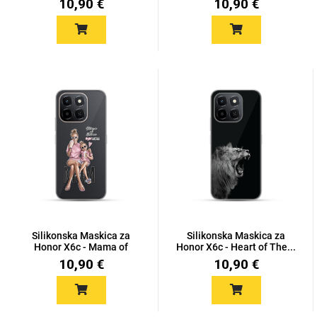
10,90 €
10,90 €
Silikonska Maskica za
Silikonska Maskica za
Honor X6c - Mama of
Honor X6c - Heart of The...
Dram...
10,90 €
10,90 €