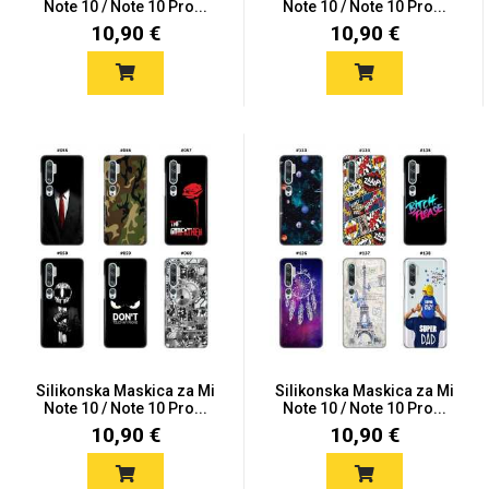
Note 10 / Note 10 Pro...
Note 10 / Note 10 Pro...
10,90 €
10,90 €
Za njega
Za nju
Svijet životinja
Auto - Moto motivi
Mandale / Cvjetni
Citati & Stihovi
Silikonska Maskica za Mi
Silikonska Maskica za Mi
Note 10 / Note 10 Pro...
Note 10 / Note 10 Pro...
motivi
10,90 €
10,90 €