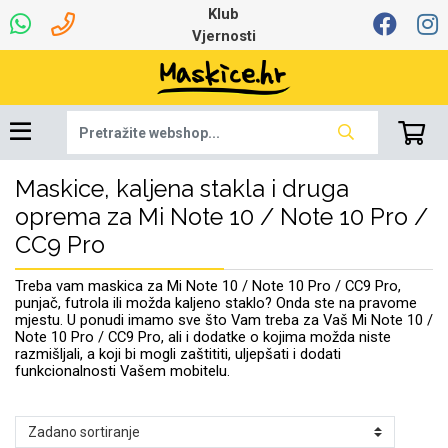
Klub
Vjernosti
Maskice, kaljena stakla i druga
Univerzalna oprema
Dinamo maskice za
Robotski usisavači
Ruksaci i torbice
Najprodavanije -
Podloga za miš
Igračke i ostalo
Ljetna kolekcija
Pametni Satovi
Auto Kamere
7.0 - 8.0 inča
Selfie Stick
Mikrofoni
Punjači
Bluetooth slušalice
Oprema za Lenovo
Tipkovnice i miševi
Proljetna kolekcija
Šarene maskice
Bežični punjači
Držači za auto
Stolne lampe
8.0 - 9.0 inča
Memorije i
Razno
za tablet
TOP 100
mobitel
memorijske kartice
tablet
oprema za Mi Note 10 / Note 10 Pro /
CC9 Pro
Punjači za laptope
Treba vam maskica za Mi Note 10 / Note 10 Pro / CC9 Pro,
punjač, futrola ili možda kaljeno staklo? Onda ste na pravome
mjestu. U ponudi imamo sve što Vam treba za Vaš Mi Note 10 /
Note 10 Pro / CC9 Pro, ali i dodatke o kojima možda niste
Žičane slušalice
9.0 - 10.0 inča
Držači za stol
Web kamere i
Autopunjači
Ventilatori
Winter
Bluetooth Zvučnici
10.0 - 12.0 inča
Držači za bicikl
Power bank
Line Art
Apple
razmišljali, a koji bi mogli zaštititi, uljepšati i dodati
Oprema za Smart
mikrofoni
Apple
Samsung
funkcionalnosti Vašem mobitelu.
Watch
Hladnjaci za laptop