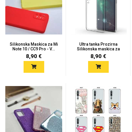
Love motivi
I Need Some Space
Silikonska Maskica za Mi
Ultra tanka Prozirna
Note 10 / CC9 Pro - V...
Silikonska maskica za
Xia...
8,90 €
8,90 €
Quotes Collection
Cirkus