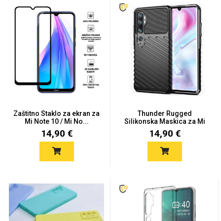
Univerzalne futrole i
Sleng
Preklopne maskice
Feel Good
maskice
Zaštitno Staklo za ekran za
Thunder Rugged
Mi Note 10 / Mi No...
Silikonska Maskica za Mi
Note 1...
Životinjsko carstvo
Takeoff
14,90 €
14,90 €
Svemirska kolekcija
Valentinovo