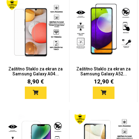
MarbleMania
Zaštitno Staklo za ekran za
Gaming motivi
Crtani filmovi
Zaštitno Staklo za ekran za
Samsung Galaxy A04...
Samsung Galaxy A52...
8,90 €
12,90 €
Sportski motivi
Obiteljski motivi