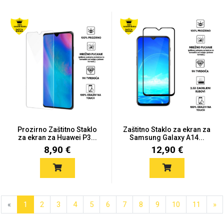
Prozirno Zaštitno Staklo
Zaštitno Staklo za ekran za
za ekran za Huawei P3...
Samsung Galaxy A14...
8,90 €
12,90 €
«
1
2
3
4
5
6
7
8
9
10
11
»