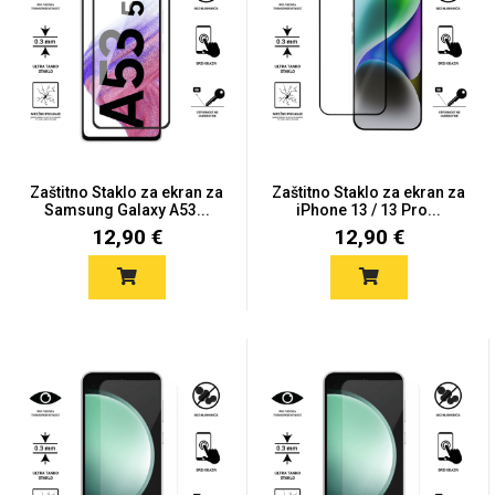
Univerzalne futrole i
Sleng
Preklopne maskice
Feel Good
maskice
Zaštitno Staklo za ekran za
Zaštitno Staklo za ekran za
Samsung Galaxy A53...
iPhone 13 / 13 Pro...
12,90 €
12,90 €
Životinjsko carstvo
Takeoff
Svemirska kolekcija
Valentinovo