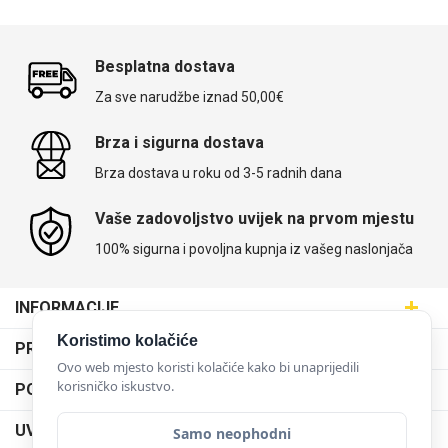
Besplatna dostava
Za sve narudžbe iznad 50,00€
Brza i sigurna dostava
Brza dostava u roku od 3-5 radnih dana
Vaše zadovoljstvo uvijek na prvom mjestu
100% sigurna i povoljna kupnja iz vašeg naslonjača
INFORMACIJE
Maskice.hr - Web trgovina
Koristimo kolačiće
PRODAJNA MJESTA
SVIJET MASKICA d.o.o.
Ovo web mjesto koristi kolačiće kako bi unaprijedili
Poslovnica Trešnjevka
korisničko iskustvo.
PODRŠKA
Aleja javora 13, 10000 Zagreb
Poslovnica Dubrava
095 5555 345
Dostava
UVJETI KORIŠTENJA
Samo neophodni
prodaja@maskice.hr
Poslovnica Kvatrić