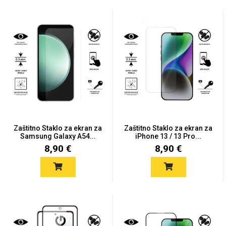
Držači za romobil
FM Transmitteri
USB kablovi
Huawei
Babe
Držači za ruku
Šaljivi motivi
HDMI kabel
HI-FI linije
Samsung
Huawei
Sony
Ostali držači
AUX kablovi
Croatos
Xiaomi
Adapteri za mobitel
Punjači za mobitel
Najprodavanije -
LCD Tablet
TOP 100
Zaštitno Staklo za ekran za
Zaštitno Staklo za ekran za
Samsung Galaxy A54...
iPhone 13 / 13 Pro...
8,90 €
8,90 €
Spigen maskice
Univerzalno kaljeno
Gym
Unicorn kolekcija
staklo