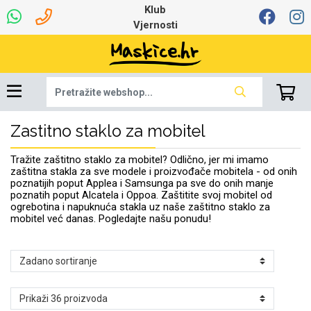
Klub
Vjernosti
Zastitno staklo za mobitel
Univerzalna oprema
Dinamo maskice za
Robotski usisavači
Ruksaci i torbice
Najprodavanije -
Podloga za miš
Igračke i ostalo
Ljetna kolekcija
Pametni Satovi
Auto Kamere
7.0 - 8.0 inča
Selfie Stick
Mikrofoni
Punjači
Bluetooth slušalice
Oprema za Lenovo
Tipkovnice i miševi
Proljetna kolekcija
Šarene maskice
Bežični punjači
Držači za auto
Stolne lampe
8.0 - 9.0 inča
Memorije i
Razno
za tablet
TOP 100
mobitel
memorijske kartice
tablet
Tražite zaštitno staklo za mobitel? Odlično, jer mi imamo
Punjači za laptope
zaštitna stakla za sve modele i proizvođače mobitela - od onih
poznatijih poput Applea i Samsunga pa sve do onih manje
poznatih poput Alcatela i Oppoa. Zaštitite svoj mobitel od
ogrebotina i napuknuća stakla uz naše zaštitno staklo za
mobitel već danas. Pogledajte našu ponudu!
Žičane slušalice
9.0 - 10.0 inča
Držači za stol
Web kamere i
Autopunjači
Ventilatori
Winter
Bluetooth Zvučnici
10.0 - 12.0 inča
Držači za bicikl
Power bank
Line Art
Apple
Oprema za Smart
mikrofoni
Apple
Samsung
Watch
Hladnjaci za laptop