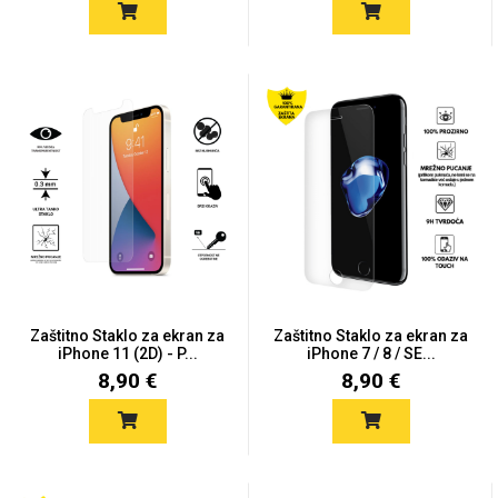
Za njega
Za nju
Svijet životinja
Auto - Moto motivi
Zaštitno Staklo za ekran za
Zaštitno Staklo za ekran za
iPhone 11 (2D) - P...
iPhone 7 / 8 / SE...
8,90 €
8,90 €
Mandale / Cvjetni
Citati & Stihovi
motivi