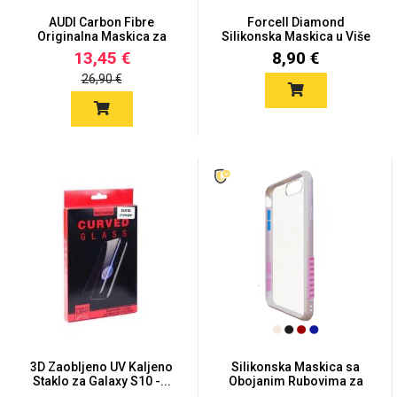
Zodiac
Halloween
AUDI Carbon Fibre
Forcell Diamond
Originalna Maskica za
Silikonska Maskica u Više
Galaxy...
Boja...
13,45 €
8,90 €
26,90 €
Doodles
Apstraktni motivi
Monogrami
Dječji motivi
3D Zaobljeno UV Kaljeno
Silikonska Maskica sa
Staklo za Galaxy S10 -...
Obojanim Rubovima za
Gal...