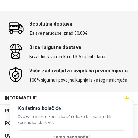
Besplatna dostava
Za sve narudžbe iznad 50,00€
Brza i sigurna dostava
Brza dostava u roku od 3-5 radnih dana
Vaše zadovoljstvo uvijek na prvom mjestu
100% sigurna i povoljna kupnja iz vašeg naslonjača
INFORMACIJE
Maskice.hr - Web trgovina
Koristimo kolačiće
PRODAJNA MJESTA
SVIJET MASKICA d.o.o.
Ovo web mjesto koristi kolačiće kako bi unaprijedili
Poslovnica Trešnjevka
korisničko iskustvo.
PODRŠKA
Aleja javora 13, 10000 Zagreb
Poslovnica Dubrava
095 5555 345
Dostava
UVJETI KORIŠTENJA
Samo neophodni