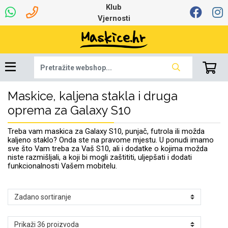
Klub
Vjernosti
Maskice, kaljena stakla i druga
Univerzalna oprema
Dinamo maskice za
Robotski usisavači
Ruksaci i torbice
Najprodavanije -
Podloga za miš
Igračke i ostalo
Ljetna kolekcija
Pametni Satovi
Auto Kamere
7.0 - 8.0 inča
Selfie Stick
Mikrofoni
Punjači
Bluetooth slušalice
Oprema za Lenovo
Tipkovnice i miševi
Proljetna kolekcija
Šarene maskice
Bežični punjači
Držači za auto
Stolne lampe
8.0 - 9.0 inča
Memorije i
Razno
za tablet
TOP 100
mobitel
memorijske kartice
tablet
oprema za Galaxy S10
Punjači za laptope
Treba vam maskica za Galaxy S10, punjač, futrola ili možda
kaljeno staklo? Onda ste na pravome mjestu. U ponudi imamo
sve što Vam treba za Vaš S10, ali i dodatke o kojima možda
niste razmišljali, a koji bi mogli zaštititi, uljepšati i dodati
funkcionalnosti Vašem mobitelu.
Žičane slušalice
9.0 - 10.0 inča
Držači za stol
Web kamere i
Autopunjači
Ventilatori
Winter
Bluetooth Zvučnici
10.0 - 12.0 inča
Držači za bicikl
Power bank
Line Art
Apple
Oprema za Smart
mikrofoni
Apple
Samsung
Watch
Hladnjaci za laptop