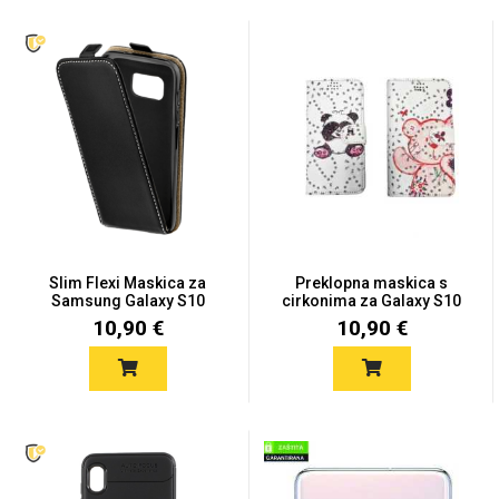
MarbleMania
Gaming motivi
Crtani filmovi
Slim Flexi Maskica za
Preklopna maskica s
Samsung Galaxy S10
cirkonima za Galaxy S10
-...
10,90 €
10,90 €
Sportski motivi
Obiteljski motivi