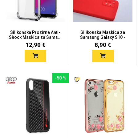
Silikonska Prozirna Anti-
Silikonska Maskica za
Shock Maskica za Sams...
Samsung Galaxy S10 -
Love motivi
I Need Some Space
Viš...
12,90 €
8,90 €
-50 %
Quotes Collection
Cirkus