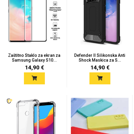
Univerzalne futrole i
Sleng
Preklopne maskice
Feel Good
maskice
Zaštitno Staklo za ekran za
Defender II Silikonska Anti
Samsung Galaxy S10...
Shock Maskica za S...
14,90 €
14,90 €
Životinjsko carstvo
Takeoff
Svemirska kolekcija
Valentinovo