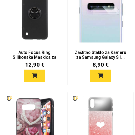
Mix
Auto Focus Ring
Zaštitno Staklo za Kameru
Silikonska Maskica za
za Samsung Galaxy S1...
Galaxy S...
12,90 €
8,90 €