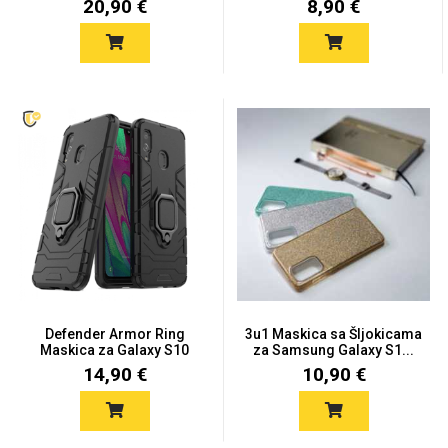
20,90 €
8,90 €
Za njega
Za nju
Svijet životinja
Auto - Moto motivi
Defender Armor Ring
3u1 Maskica sa Šljokicama
Maskica za Galaxy S10
za Samsung Galaxy S1...
Mandale / Cvjetni
Citati & Stihovi
14,90 €
10,90 €
motivi