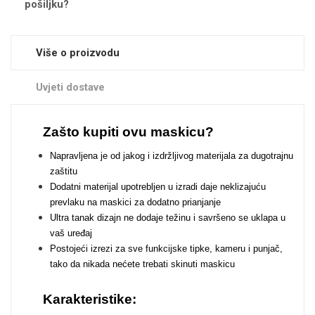
pošiljku?
Zodiac
Halloween
Više o proizvodu
Uvjeti dostave
Doodles
Apstraktni motivi
Zašto kupiti ovu maskicu?
Napravljena je od jakog i izdržljivog materijala za dugotrajnu
zaštitu
Dodatni materijal upotrebljen u izradi daje neklizajuću
prevlaku na maskici za dodatno prianjanje
Ultra tanak dizajn ne dodaje težinu i savršeno se uklapa u
Monogrami
Dječji motivi
vaš uređaj
Postojeći izrezi za sve funkcijske tipke, kameru i punjač,
tako da nikada nećete trebati skinuti maskicu
Karakteristike: