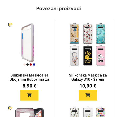
Povezani proizvodi
Silikonska Maskica sa
Silikonska Maskica za
Obojanim Rubovima za
Galaxy S10 - Šareni
Gal...
moti...
8,90 €
10,90 €