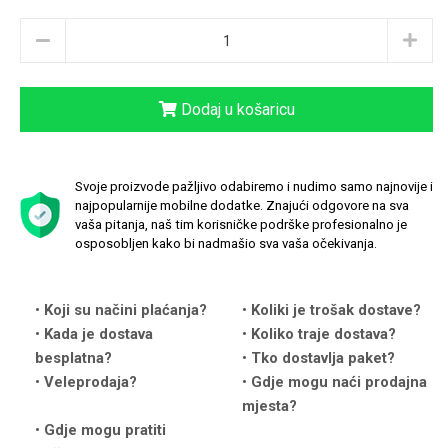
Dodaj u košaricu
Love motivi
I Need Some Space
Svoje proizvode pažljivo odabiremo i nudimo samo najnovije i
najpopularnije mobilne dodatke. Znajući odgovore na sva
vaša pitanja, naš tim korisničke podrške profesionalno je
osposobljen kako bi nadmašio sva vaša očekivanja.
Quotes Collection
Cirkus
Koji su načini plaćanja?
Koliki je trošak dostave?
Kada je dostava
Koliko traje dostava?
besplatna?
Tko dostavlja paket?
Veleprodaja?
Gdje mogu naći prodajna
mjesta?
Gdje mogu pratiti