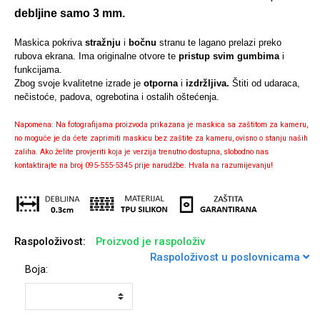
debljine samo 3 mm.
Maskica pokriva
stražnju
i
bočnu
stranu te lagano prelazi preko
rubova ekrana. Ima originalne otvore te
pristup svim gumbima
i
funkcijama.
Univerzalne futrole i
Sleng
Preklopne maskice
Feel Good
Zbog svoje kvalitetne izrade je
otporna
i
izdržljiva.
Štiti od udaraca,
maskice
nečistoće, padova, ogrebotina i ostalih oštećenja.
Napomena: Na fotografijama proizvoda prikazana je maskica sa zaštitom za kameru,
no moguće je da ćete zaprimiti maskicu bez zaštite za kameru, ovisno o stanju naših
zaliha. Ako želite provjeriti koja je verzija trenutno dostupna, slobodno nas
kontaktirajte na broj 095-555-5345 prije narudžbe. Hvala na razumijevanju!
Životinjsko carstvo
Takeoff
Raspoloživost:
Proizvod je raspoloživ
Raspoloživost u poslovnicama
Boja:
Svemirska kolekcija
Valentinovo