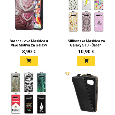
Šarena Love Maskica u
Silikonska Maskica za
Više Motiva za Galaxy
Galaxy S10 - Šareni
S1...
moti...
8,90 €
10,90 €