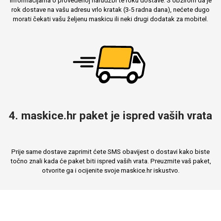
informacijama o provedenoj narudžbi te roku dostave. S obzirom da je
rok dostave na vašu adresu vrlo kratak (3-5 radna dana), nećete dugo
morati čekati vašu željenu maskicu ili neki drugi dodatak za mobitel.
4. maskice.hr paket je ispred vaših vrata
Prije same dostave zaprimit ćete SMS obavijest o dostavi kako biste
točno znali kada će paket biti ispred vaših vrata. Preuzmite vaš paket,
otvorite ga i ocijenite svoje maskice.hr iskustvo.