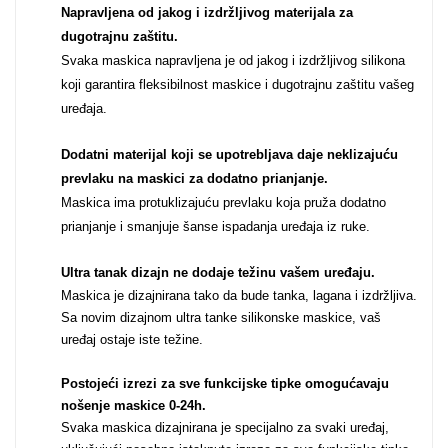
Napravljena od jakog i izdržljivog materijala za
Za njega
Za nju
dugotrajnu zaštitu.
Svaka maskica napravljena je od jakog i izdržljivog silikona
koji garantira fleksibilnost maskice i dugotrajnu zaštitu vašeg
uređaja.
Dodatni materijal koji se upotrebljava daje neklizajuću
prevlaku na maskici za dodatno prianjanje.
Svijet životinja
Auto - Moto motivi
Maskica ima protuklizajuću prevlaku koja pruža dodatno
prianjanje i smanjuje šanse ispadanja uređaja iz ruke.
Ultra tanak dizajn ne dodaje težinu vašem uređaju
.
Maskica je dizajnirana tako da bude tanka, lagana i izdržljiva.
Sa novim dizajnom ultra tanke silikonske maskice, vaš
uređaj ostaje iste težine.
Mandale / Cvjetni
Citati & Stihovi
motivi
Postojeći izrezi za sve funkcijske tipke omogućavaju
nošenje maskice 0-24h
.
Svaka maskica dizajnirana je specijalno za svaki uređaj,