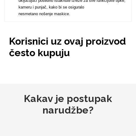
uključujući posebno istaknute izreze za sve funkcijske tipke,
kameru i punjač, kako bi se osiguralo
nesmetano nošenje maskice.
MarbleMania
Korisnici uz ovaj proizvod
često kupuju
Gaming motivi
Crtani filmovi
Kakav je postupak
narudžbe?
Sportski motivi
Obiteljski motivi