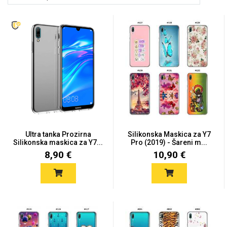
Držači za romobil
FM Transmitteri
USB kablovi
Huawei
Babe
Držači za ruku
Šaljivi motivi
HDMI kabel
HI-FI linije
Samsung
Huawei
Sony
Ostali držači
AUX kablovi
Croatos
Xiaomi
Adapteri za mobitel
Punjači za mobitel
Najprodavanije -
LCD Tablet
TOP 100
Ultra tanka Prozirna
Silikonska Maskica za Y7
Silikonska maskica za Y7...
Pro (2019) - Šareni m...
8,90 €
10,90 €
Spigen maskice
Univerzalno kaljeno
Gym
Unicorn kolekcija
staklo