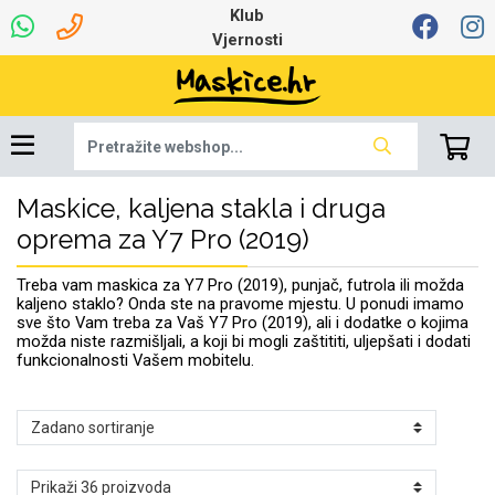
Klub
Vjernosti
Maskice, kaljena stakla i druga
Univerzalna oprema
Dinamo maskice za
Robotski usisavači
Ruksaci i torbice
Najprodavanije -
Podloga za miš
Igračke i ostalo
Ljetna kolekcija
Pametni Satovi
Auto Kamere
7.0 - 8.0 inča
Selfie Stick
Mikrofoni
Punjači
Bluetooth slušalice
Oprema za Lenovo
Tipkovnice i miševi
Proljetna kolekcija
Šarene maskice
Bežični punjači
Držači za auto
Stolne lampe
8.0 - 9.0 inča
Memorije i
Razno
za tablet
TOP 100
mobitel
memorijske kartice
tablet
oprema za Y7 Pro (2019)
Punjači za laptope
Treba vam maskica za Y7 Pro (2019), punjač, futrola ili možda
kaljeno staklo? Onda ste na pravome mjestu. U ponudi imamo
sve što Vam treba za Vaš Y7 Pro (2019), ali i dodatke o kojima
možda niste razmišljali, a koji bi mogli zaštititi, uljepšati i dodati
funkcionalnosti Vašem mobitelu.
Žičane slušalice
9.0 - 10.0 inča
Držači za stol
Web kamere i
Autopunjači
Ventilatori
Winter
Bluetooth Zvučnici
10.0 - 12.0 inča
Držači za bicikl
Power bank
Line Art
Apple
Oprema za Smart
mikrofoni
Apple
Samsung
Watch
Hladnjaci za laptop