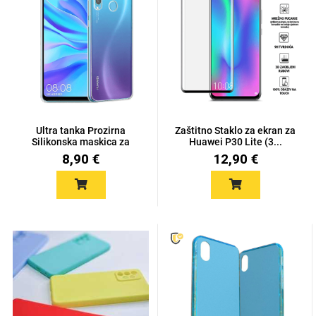
Univerzalne futrole i
Sleng
Preklopne maskice
Feel Good
maskice
Ultra tanka Prozirna
Zaštitno Staklo za ekran za
Silikonska maskica za
Huawei P30 Lite (3...
Hua...
8,90 €
12,90 €
Životinjsko carstvo
Takeoff
Svemirska kolekcija
Valentinovo