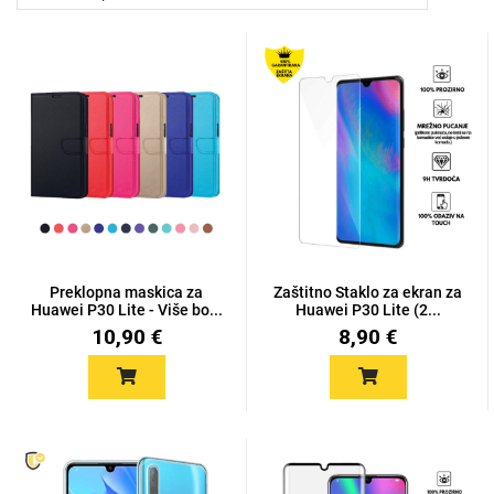
Držači za romobil
FM Transmitteri
USB kablovi
Huawei
Babe
Držači za ruku
Šaljivi motivi
HDMI kabel
HI-FI linije
Samsung
Huawei
Sony
Ostali držači
AUX kablovi
Croatos
Xiaomi
Adapteri za mobitel
Punjači za mobitel
Najprodavanije -
LCD Tablet
TOP 100
Preklopna maskica za
Zaštitno Staklo za ekran za
Huawei P30 Lite - Više bo...
Huawei P30 Lite (2...
10,90 €
8,90 €
Spigen maskice
Univerzalno kaljeno
Gym
Unicorn kolekcija
staklo