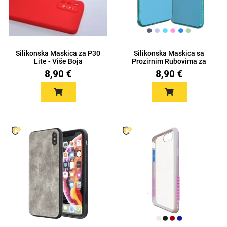
Silikonska Maskica za P30
Silikonska Maskica sa
Lite - Više Boja
Prozirnim Rubovima za
Love motivi
I Need Some Space
P3...
8,90 €
8,90 €
Quotes Collection
Cirkus