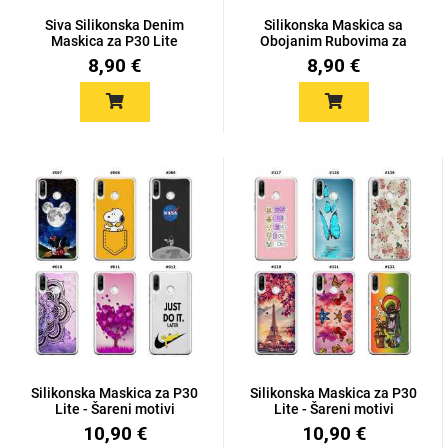
Zodiac
Halloween
Siva Silikonska Denim
Silikonska Maskica sa
Maskica za P30 Lite
Obojanim Rubovima za
P30...
8,90 €
8,90 €
Doodles
Apstraktni motivi
Monogrami
Dječji motivi
Silikonska Maskica za P30
Silikonska Maskica za P30
Lite - Šareni motivi
Lite - Šareni motivi
10,90 €
10,90 €