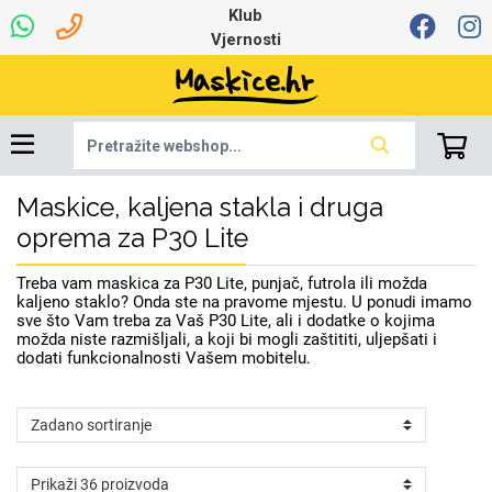
Klub
Vjernosti
Maskice, kaljena stakla i druga
Dinamo maskice za
Univerzalna oprema
Robotski usisavači
Ruksaci i torbice
Najprodavanije -
Ljetna kolekcija
Igračke i ostalo
Podloga za miš
Pametni Satovi
Auto Kamere
7.0 - 8.0 inča
Selfie Stick
Mikrofoni
Punjači
Bluetooth slušalice
Tipkovnice i miševi
Proljetna kolekcija
Oprema za Lenovo
Šarene maskice
Bežični punjači
Držači za auto
Stolne lampe
8.0 - 9.0 inča
Memorije i
Razno
za tablet
TOP 100
mobitel
memorijske kartice
tablet
oprema za P30 Lite
Punjači za laptope
Treba vam maskica za P30 Lite, punjač, futrola ili možda
kaljeno staklo? Onda ste na pravome mjestu. U ponudi imamo
sve što Vam treba za Vaš P30 Lite, ali i dodatke o kojima
možda niste razmišljali, a koji bi mogli zaštititi, uljepšati i
dodati funkcionalnosti Vašem mobitelu.
Žičane slušalice
9.0 - 10.0 inča
Držači za stol
Web kamere i
Autopunjači
Ventilatori
Winter
Bluetooth Zvučnici
Držači za bicikl
10.0 - 12.0 inča
Power bank
Line Art
Apple
Oprema za Smart
mikrofoni
Apple
Samsung
Watch
Hladnjaci za laptop