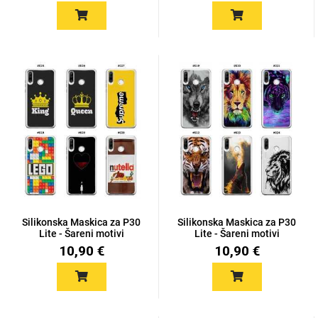
Za njega
Za nju
Svijet životinja
Auto - Moto motivi
Silikonska Maskica za P30
Silikonska Maskica za P30
Lite - Šareni motivi
Lite - Šareni motivi
10,90 €
10,90 €
Mandale / Cvjetni
Citati & Stihovi
motivi