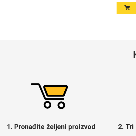
Doodles
Apstraktni motivi
Monogrami
Dječji motivi
1. Pronađite željeni proizvod
2. Tri