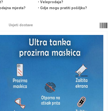
t?
Veleprodaja?
odajna mjesta?
Gdje mogu pratiti pošiljku?
Uvjeti dostave