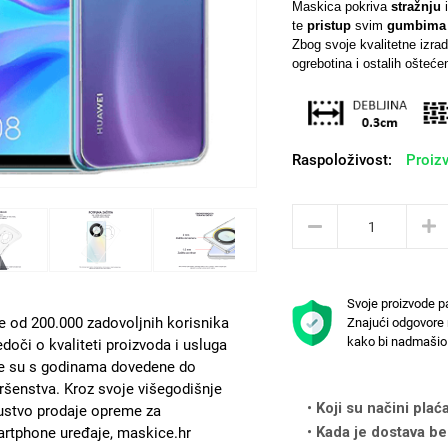
Maskica pokriva
stražnju
te
pristup
svim
gumbima
Zbog svoje kvalitetne izra
ogrebotina i ostalih oštećen
Raspoloživost:
Proizv
Svoje proizvode p
e od 200.000 zadovoljnih korisnika
Znajući odgovore 
kako bi nadmašio 
edoči o kvaliteti proizvoda i usluga
e su s godinama dovedene do
ršenstva. Kroz svoje višegodišnje
Koji su načini plać
ustvo prodaje opreme za
Kada je dostava be
rtphone uređaje, maskice.hr