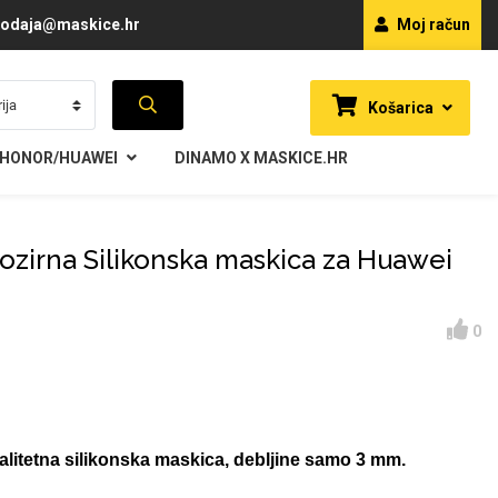
odaja@maskice.hr
Moj račun
Košarica
HONOR/HUAWEI
DINAMO X MASKICE.HR
rozirna Silikonska maskica za Huawei
0
alitetna silikonska maskica, debljine samo 3 mm.