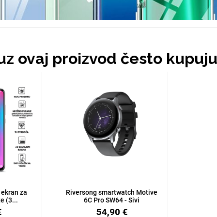
 uz ovaj proizvod često kupuj
 ekran za
Riversong smartwatch Motive
 (3...
6C Pro SW64 - Sivi
€
54,90 €