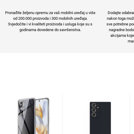
Za njega
Za nju
Pronađite željenu opremu za vaš mobilni uređaj u više
Dodajte odabran
od 200.000 proizvoda i 300 mobilnih uređaja.
nakon toga možet
Svjedočite i vi kvaliteti proizvoda i usluga koje su s
sve potrebne pod
godinama dovedene do savršenstva.
nagradne bodov
akcijama koje
mas
Svijet životinja
Auto - Moto motivi
Mandale / Cvjetni motivi
Citati & Stihovi