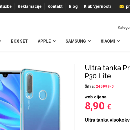
ritužbe
Reklamacije
Kontakt
Blog
Klub Vjernosti
pr
BOX SET
APPLE
SAMSUNG
XIAOMI
Ultra tanka P
P30 Lite
Šifra:
245999-0
web cijena
8,90
€
Ultra tanka visokokv