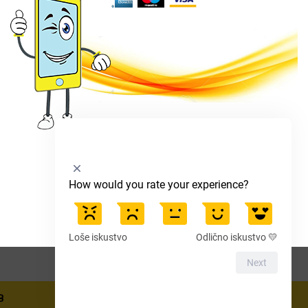
Select
How would you rate your experience?
an
option
from
1
Loše iskustvo
Odlično iskustvo 💛
to
5,
Next
Slažem se
with
1
B
being