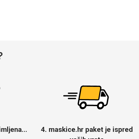
?
mljena...
4. maskice.hr paket je ispred