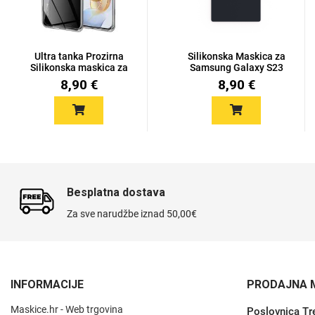
MarbleMania
Gaming motivi
Ultra tanka Prozirna
Silikonska Maskica za
Silikonska maskica za
Samsung Galaxy S23
Hon...
Ultra...
8,90 €
8,90 €
Crtani filmovi
Sportski motivi
Besplatna dostava
Za sve narudžbe iznad 50,00€
Obiteljski motivi
Mix
INFORMACIJE
PRODAJNA 
Maskice.hr - Web trgovina
Poslovnica Tr