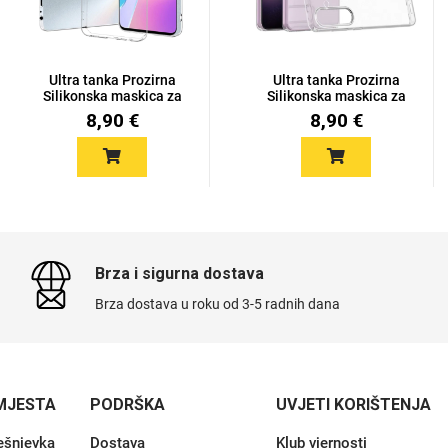
Ultra tanka Prozirna
Ultra tanka Prozirna
Silikonska maskica za
Silikonska maskica za
Hon...
Sam...
8,90 €
8,90 €
Brza i sigurna dostava
Brza dostava u roku od 3-5 radnih dana
MJESTA
PODRŠKA
UVJETI KORIŠTENJA
ešnjevka
Dostava
Klub vjernosti