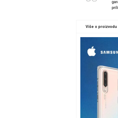
gar
pri
Sleng
Feel Good
Više o proizvodu
Preklopne maskice
Životinjsko carstvo
Takeoff
Svemirska kolekcija
Valentinovo