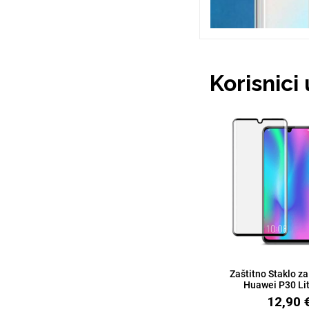
Korisnici
Love motivi
I Need Some Space
Quotes Collection
Cirkus
Zaštitno Staklo za
Huawei P30 Lite
Zodiac
Halloween
12,90 