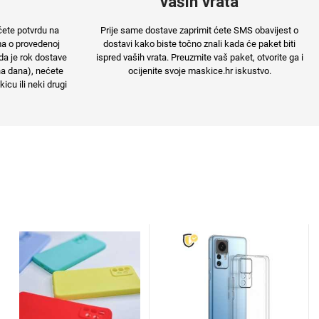
vaših vrata
ćete potvrdu na
Prije same dostave zaprimit ćete SMS obavijest o
ma o provedenoj
dostavi kako biste točno znali kada će paket biti
da je rok dostave
ispred vaših vrata. Preuzmite vaš paket, otvorite ga i
na dana), nećete
ocijenite svoje maskice.hr iskustvo.
cu ili neki drugi