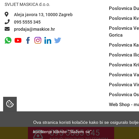
SVIJET MASKICA d.o.o.
Poslovnica Du
Aleja javora 13, 10000 Zagreb
Poslovnica Kv
095 5555 345
Poslovnica Ve
prodaja@maskice.hr
Gorica
Poslovnica Ka
Poslovnica Ili
Poslovnica Kr
Poslovnica Va
Poslovnica Vi
Poslovnica Os
Web Shop - ma
Ova stranica koristi kolačiće kako bi se osiguralo bolj
095 5555 345
korištenje kliknite "Slažem se".