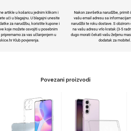
e artikle u košaricu jednim klikom i
Nakon završetka narudžbe, primit 
e ući u blagajnu. U blagajni unesite
vašu email adresu sa informacija
atke za narudžbu, koristite kupone i
narudžbi te roku dostave. S obzirom 
e koje možete osvojiti u posebnim
na vašu adresu vrlo kratak (3-5 rad
 pripremamo za vas učlanjenjem u
dugo morati čekati vašu željenu maski
kice.hr Klub povjerenja.
dodatak za mobitel.
Povezani proizvodi