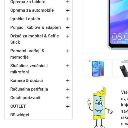
Oprema za tablete
Oprema za automobile
Držači za romobil
FM Transmitteri
USB kablovi
Samsung
Samsung
Babe
Držači za ruku
Šaljivi motivi
HDMI kabel
HI-FI linije
Huawei
Xiaomi
Igračke i ostalo
Punjači, kablovi & adapteri
Držač za mobitel & Selfie
Stick
Pametni uređaji &
memorije
Punjači za mobitel
Ostali držači
AUX kablovi
Croatos
Sony
Najprodavanije - TOP 100
Adapteri za mobitel
Spigen maskice
LCD Tablet
Slušalice, zvučnici i
mikrofoni
Kamere & dodaci
Računalna periferija
Viš
Ostali proizvodi
svj
koj
Univerzalno kaljeno staklo
OUTLET
Gym
Univerzalne futrole i
Unicorn kolekcija
sav
maskice
BS widget
isk
sma