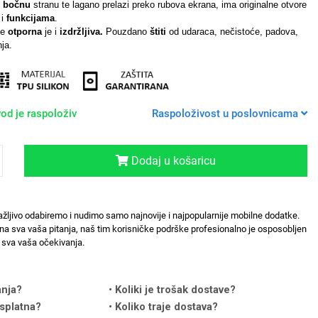
i
bočnu
stranu te lagano prelazi preko rubova ekrana, ima originalne otvore
i
funkcijama
.
de
otporna
je i
izdržljiva.
Pouzdano
štiti
od udaraca, nečistoće, padova,
ja.
od je raspoloživ
Raspoloživost u poslovnicama
Dodaj u košaricu
ažljivo odabiremo i nudimo samo najnovije i najpopularnije mobilne dodatke.
na sva vaša pitanja, naš tim korisničke podrške profesionalno je osposobljen
sva vaša očekivanja.
anja?
Koliki je trošak dostave?
splatna?
Koliko traje dostava?