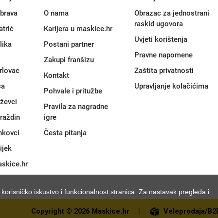
brava
O nama
Obrazac za jednostrani
raskid ugovora
atrić
Karijera u maskice.hr
Uvjeti korištenja
lika
Postani partner
Pravne napomene
Zakupi franšizu
rlovac
Zaštita privatnosti
Kontakt
ca
Upravljanje kolačićima
Pohvale i pritužbe
iževci
Pravila za nagradne
raždin
igre
nkovci
Česta pitanja
ijek
skice.hr
e korisničko iskustvo i funkcionalnost stranica. Za nastavak pregleda i
Copyright © 2026 Maskice.hr
|
Veleprodaja/B2