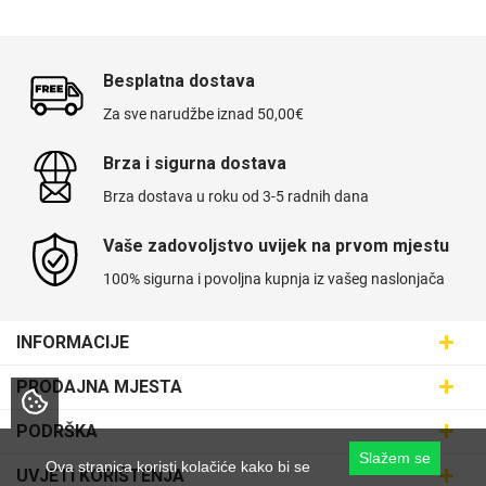
Držači za romobil
FM Transmitteri
USB kablovi
Huawei
Babe
Držači za ruku
Šaljivi motivi
HDMI kabel
HI-FI linije
Samsung
Besplatna dostava
Huawei
Sony
Za sve narudžbe iznad 50,00€
Brza i sigurna dostava
Brza dostava u roku od 3-5 radnih dana
Ostali držači
AUX kablovi
Croatos
Xiaomi
Adapteri za mobitel
Punjači za mobitel
Najprodavanije -
Vaše zadovoljstvo uvijek na prvom mjestu
LCD Tablet
TOP 100
100% sigurna i povoljna kupnja iz vašeg naslonjača
INFORMACIJE
Maskice.hr - Web trgovina
PRODAJNA MJESTA
SVIJET MASKICA d.o.o.
Spigen maskice
Univerzalno kaljeno
Poslovnica Trešnjevka
Gym
Unicorn kolekcija
staklo
PODRŠKA
Aleja javora 13, 10000 Zagreb
Poslovnica Dubrava
Slažem se
095 5555 345
Dostava
Ova stranica koristi kolačiće kako bi se
UVJETI KORIŠTENJA
prodaja@maskice.hr