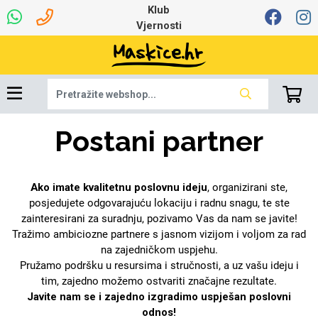
Klub
Vjernosti
Dinamo maskice za
Univerzalna oprema
Robotski usisavači
Ruksaci i torbice
Najprodavanije -
Ljetna kolekcija
Igračke i ostalo
Podloga za miš
Pametni Satovi
Auto Kamere
7.0 - 8.0 inča
Selfie Stick
Mikrofoni
Punjači
Postani partner
Bluetooth slušalice
Tipkovnice i miševi
Proljetna kolekcija
Oprema za Lenovo
Šarene maskice
Bežični punjači
Držači za auto
Stolne lampe
8.0 - 9.0 inča
Memorije i
Razno
za tablet
TOP 100
mobitel
memorijske kartice
tablet
Punjači za laptope
Ako imate kvalitetnu poslovnu ideju
, organizirani ste,
posjedujete odgovarajuću lokaciju i radnu snagu, te ste
zainteresirani za suradnju, pozivamo Vas da nam se javite!
Tražimo ambiciozne partnere s jasnom vizijom i voljom za rad
Žičane slušalice
9.0 - 10.0 inča
Držači za stol
Web kamere i
Autopunjači
Ventilatori
Winter
Bluetooth Zvučnici
Držači za bicikl
10.0 - 12.0 inča
Power bank
Line Art
Apple
na zajedničkom uspjehu.
Oprema za Smart
mikrofoni
Apple
Samsung
Pružamo podršku u resursima i stručnosti, a uz vašu ideju i
Watch
tim, zajedno možemo ostvariti značajne rezultate.
Hladnjaci za laptop
Javite nam se i zajedno izgradimo uspješan poslovni
odnos!