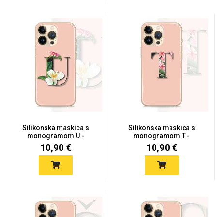
Zodiac
Halloween
Doodles
Apstraktni motivi
Silikonska maskica s
Silikonska maskica s
monogramom U -
monogramom T -
MONO28
MONO27
10,90 €
10,90 €
Monogrami
Dječji motivi