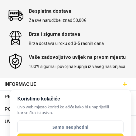
Besplatna dostava
Za sve narudžbe iznad 50,00€
Brza i sigurna dostava
Brza dostava u roku od 3-5 radnih dana
Vaše zadovoljstvo uvijek na prvom mjestu
100% sigurna i povoljna kupnja iz vašeg naslonjača
INFORMACIJE
Maskice.hr - Web trgovina
PRODAJNA MJESTA
Koristimo kolačiće
SVIJET MASKICA d.o.o.
Poslovnica Trešnjevka
Ovo web mjesto koristi kolačiće kako bi unaprijedili
PODRŠKA
Aleja javora 13, 10000 Zagreb
korisničko iskustvo.
Poslovnica Dubrava
095 5555 345
Dostava
UVJETI KORIŠTENJA
prodaja@maskice.hr
Poslovnica Kvatrić
Samo neophodni
O nama
Klub vjernosti
Poslovnica Velika Gorica