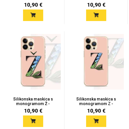
MONO22
10,90 €
10,90 €
Love motivi
I Need Some Space
Quotes Collection
Cirkus
Silikonska maskica s
Silikonska maskica s
monogramom Ž -
monogramom Z -
MONO31
MONO30
10,90 €
10,90 €