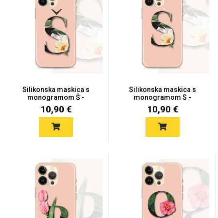
Za njega
Za nju
Silikonska maskica s
Silikonska maskica s
Svijet životinja
Auto - Moto motivi
monogramom Š -
monogramom S -
MONO26
MONO25
10,90 €
10,90 €
Mandale / Cvjetni
Citati & Stihovi
motivi