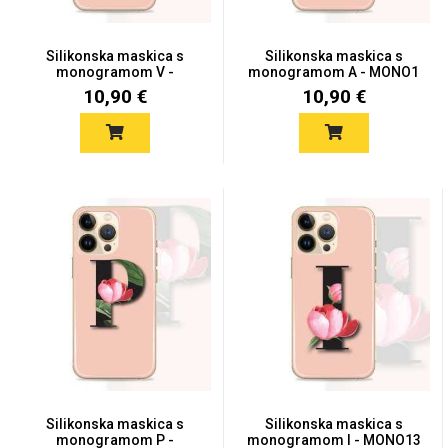
Silikonska maskica s
Silikonska maskica s
monogramom V -
monogramom A - MONO1
MONO29
10,90 €
10,90 €
Univerzalne futrole i
Sleng
Preklopne maskice
Feel Good
maskice
Životinjsko carstvo
Takeoff
Svemirska kolekcija
Silikonska maskica s
Valentinovo
Silikonska maskica s
monogramom P -
monogramom I - MONO13