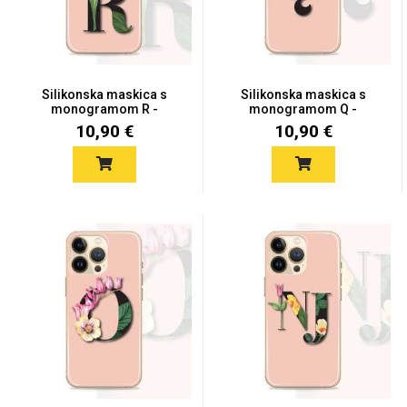
MarbleMania
Silikonska maskica s
Silikonska maskica s
monogramom R -
monogramom Q -
MONO24
MONO23
10,90 €
10,90 €
Gaming motivi
Crtani filmovi
Sportski motivi
Obiteljski motivi