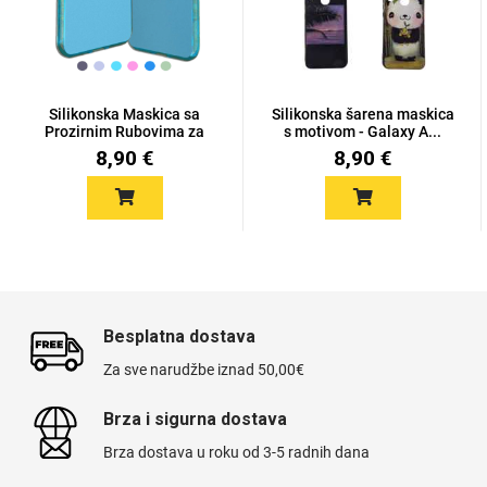
Silikonska Maskica sa
Silikonska šarena maskica
Prozirnim Rubovima za
s motivom - Galaxy A...
Love motivi
I Need Some Space
Ga...
8,90 €
8,90 €
Quotes Collection
Cirkus
Besplatna dostava
Za sve narudžbe iznad 50,00€
Brza i sigurna dostava
Brza dostava u roku od 3-5 radnih dana