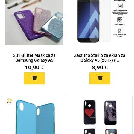
Univerzalne futrole i
Sleng
Preklopne maskice
Feel Good
maskice
3u1 Glitter Maskica za
Zaštitno Staklo za ekran za
Samsung Galaxy A5
Galaxy A5 (2017) (...
(2017...
10,90 €
8,90 €
Životinjsko carstvo
Takeoff
Svemirska kolekcija
Valentinovo