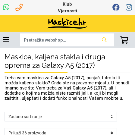
Klub
Vjernosti
Maskice, kaljena stakla i druga
Dinamo maskice za
Univerzalna oprema
Robotski usisavači
Ruksaci i torbice
Najprodavanije -
Ljetna kolekcija
Igračke i ostalo
Podloga za miš
Pametni Satovi
Auto Kamere
7.0 - 8.0 inča
Selfie Stick
Mikrofoni
Punjači
Bluetooth slušalice
Tipkovnice i miševi
Proljetna kolekcija
Oprema za Lenovo
Šarene maskice
Bežični punjači
Držači za auto
Stolne lampe
8.0 - 9.0 inča
Memorije i
Razno
za tablet
TOP 100
mobitel
memorijske kartice
tablet
oprema za Galaxy A5 (2017)
Punjači za laptope
Treba vam maskica za Galaxy A5 (2017), punjač, futrola ili
možda kaljeno staklo? Onda ste na pravome mjestu. U ponudi
imamo sve što Vam treba za Vaš Galaxy A5 (2017), ali i
dodatke o kojima možda niste razmišljali, a koji bi mogli
zaštititi, uljepšati i dodati funkcionalnosti Vašem mobitelu.
Žičane slušalice
9.0 - 10.0 inča
Držači za stol
Web kamere i
Autopunjači
Ventilatori
Winter
Bluetooth Zvučnici
Držači za bicikl
10.0 - 12.0 inča
Power bank
Line Art
Apple
Oprema za Smart
mikrofoni
Apple
Samsung
Watch
Hladnjaci za laptop