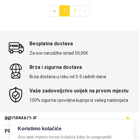
«
1
2
»
Besplatna dostava
Za sve narudžbe iznad 50,00€
Brza i sigurna dostava
Brza dostava u roku od 3-5 radnih dana
Vaše zadovoljstvo uvijek na prvom mjestu
100% sigurna i povoljna kupnja iz vašeg naslonjača
INFORMACIJE
Maskice.hr - Web trgovina
Koristimo kolačiće
PRODAJNA MJESTA
SVIJET MASKICA d.o.o.
Ovo web mjesto koristi kolačiće kako bi unaprijedili