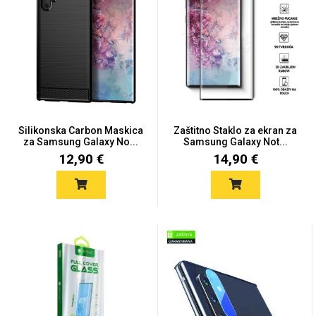
Univerzalne futrole i
Sleng
Preklopne maskice
Feel Good
maskice
Silikonska Carbon Maskica
Zaštitno Staklo za ekran za
za Samsung Galaxy No...
Samsung Galaxy Not...
12,90 €
14,90 €
Životinjsko carstvo
Takeoff
Svemirska kolekcija
Valentinovo