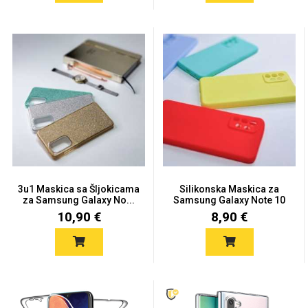
MarbleMania
Gaming motivi
Crtani filmovi
3u1 Maskica sa Šljokicama
Silikonska Maskica za
za Samsung Galaxy No...
Samsung Galaxy Note 10
-...
10,90 €
8,90 €
Sportski motivi
Obiteljski motivi