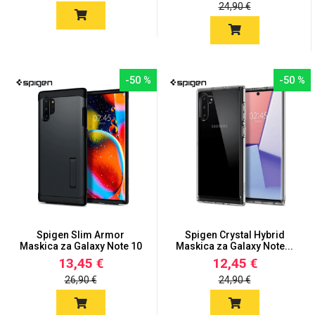
24,90 €
Za njega
Za nju
-50 %
-50 %
Svijet životinja
Auto - Moto motivi
Spigen Slim Armor
Spigen Crystal Hybrid
Maskica za Galaxy Note 10
Maskica za Galaxy Note...
Mandale / Cvjetni
Citati & Stihovi
-...
13,45 €
12,45 €
motivi
26,90 €
24,90 €