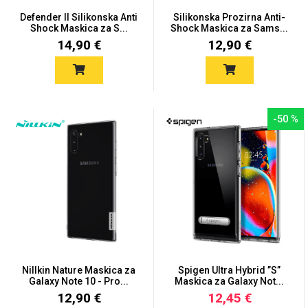
Zodiac
Halloween
Defender II Silikonska Anti
Silikonska Prozirna Anti-
Shock Maskica za S...
Shock Maskica za Sams...
14,90 €
12,90 €
Doodles
Apstraktni motivi
-50 %
Monogrami
Dječji motivi
Nillkin Nature Maskica za
Spigen Ultra Hybrid ”S”
Galaxy Note 10 - Pro...
Maskica za Galaxy Not...
12,90 €
12,45 €