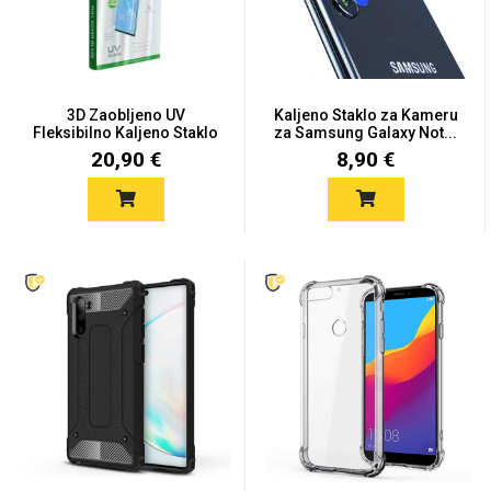
3D Zaobljeno UV
Kaljeno Staklo za Kameru
Fleksibilno Kaljeno Staklo
za Samsung Galaxy Not...
Love motivi
I Need Some Space
za...
20,90 €
8,90 €
Quotes Collection
Cirkus