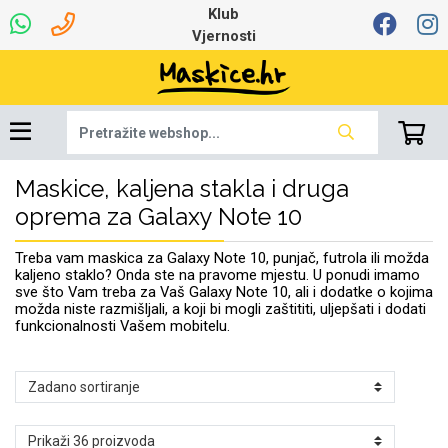
Klub
Vjernosti
Maskice, kaljena stakla i druga
Univerzalna oprema
Dinamo maskice za
Robotski usisavači
Ruksaci i torbice
Najprodavanije -
Podloga za miš
Igračke i ostalo
Ljetna kolekcija
Pametni Satovi
Auto Kamere
7.0 - 8.0 inča
Selfie Stick
Mikrofoni
Punjači
Bluetooth slušalice
Oprema za Lenovo
Tipkovnice i miševi
Proljetna kolekcija
Šarene maskice
Bežični punjači
Držači za auto
Stolne lampe
8.0 - 9.0 inča
Memorije i
Razno
za tablet
TOP 100
mobitel
memorijske kartice
tablet
oprema za Galaxy Note 10
Punjači za laptope
Treba vam maskica za Galaxy Note 10, punjač, futrola ili možda
kaljeno staklo? Onda ste na pravome mjestu. U ponudi imamo
sve što Vam treba za Vaš Galaxy Note 10, ali i dodatke o kojima
možda niste razmišljali, a koji bi mogli zaštititi, uljepšati i dodati
funkcionalnosti Vašem mobitelu.
Žičane slušalice
9.0 - 10.0 inča
Držači za stol
Web kamere i
Autopunjači
Ventilatori
Winter
Bluetooth Zvučnici
10.0 - 12.0 inča
Držači za bicikl
Power bank
Line Art
Apple
Oprema za Smart
mikrofoni
Apple
Samsung
Watch
Hladnjaci za laptop