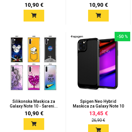
10,90 €
10,90 €
-50 %
Silikonska Maskica za
Spigen Neo Hybrid
Galaxy Note 10 - Šareni...
Maskica za Galaxy Note 10
-...
10,90 €
13,45 €
26,90 €