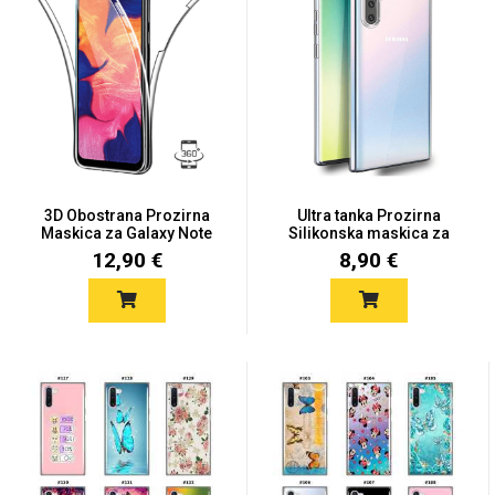
Mix
3D Obostrana Prozirna
Ultra tanka Prozirna
Maskica za Galaxy Note
Silikonska maskica za
1...
Sam...
12,90 €
8,90 €