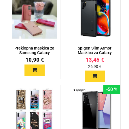
Zodiac
Halloween
Doodles
Apstraktni motivi
Preklopna maskica za
Spigen Slim Armor
Samsung Galaxy
Maskica za Galaxy
Note 10 -...
Note 10 -...
10,90 €
13,45 €
26,90 €
-50 %
Monogrami
Dječji motivi