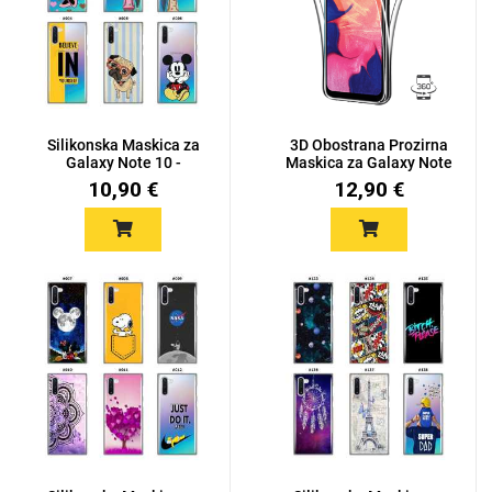
Silikonska Maskica za
3D Obostrana Prozirna
Galaxy Note 10 -
Maskica za Galaxy Note
Šareni...
1...
10,90 €
12,90 €