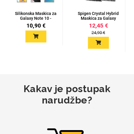
Za njega
Za nju
Silikonska Maskica za
Spigen Crystal Hybrid
Galaxy Note 10 -
Maskica za Galaxy
Šareni...
Note...
10,90 €
12,45 €
24,90 €
Svijet životinja
Auto - Moto motivi
Kakav je postupak
narudžbe?
Mandale / Cvjetni
Citati & Stihovi
motivi