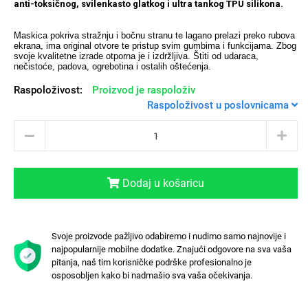
anti-toksičnog, svilenkasto glatkog i ultra tankog TPU silikona.
Maskica pokriva stražnju i bočnu stranu te lagano prelazi preko rubova
ekrana, ima original otvore te pristup svim gumbima i funkcijama.
Zbog
svoje kvalitetne izrade otporna je i izdržljiva. Štiti od udaraca,
nečistoće, padova, ogrebotina i ostalih oštećenja.
Univerzalne futrole i
Sleng
Preklopne maskice
Feel Good
Raspoloživost:
maskice
Proizvod je raspoloživ
Raspoloživost u poslovnicama
Dodaj u košaricu
Životinjsko carstvo
Takeoff
Svoje proizvode pažljivo odabiremo i nudimo samo najnovije i
najpopularnije mobilne dodatke. Znajući odgovore na sva vaša
pitanja, naš tim korisničke podrške profesionalno je
osposobljen kako bi nadmašio sva vaša očekivanja.
Svemirska kolekcija
Valentinovo