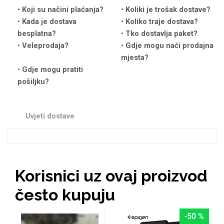
Koji su načini plaćanja?
Koliki je trošak dostave?
Kada je dostava
Koliko traje dostava?
besplatna?
Tko dostavlja paket?
Veleprodaja?
Gdje mogu naći prodajna
mjesta?
Love motivi
I Need Some Space
Gdje mogu pratiti
pošiljku?
Uvjeti dostave
Quotes Collection
Cirkus
Korisnici uz ovaj proizvod
često kupuju
-50 %