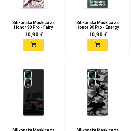
Silikonska Maskica za
Silikonska Maskica za
Honor 90 Pro - Fairy
Honor 90 Pro - Energy
Sa...
10,90 €
10,90 €
Love motivi
I Need Some Space
Quotes Collection
Cirkus
Silikonska Maskica za
Silikonska Maskica za