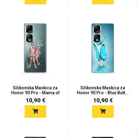
Za njega
Za nju
Svijet životinja
Auto - Moto motivi
Silikonska Maskica za
Silikonska Maskica za
Honor 90 Pro - Mama of
Honor 90 Pro - Blue Butt...
D...
10,90 €
10,90 €
Mandale / Cvjetni
Citati & Stihovi
motivi