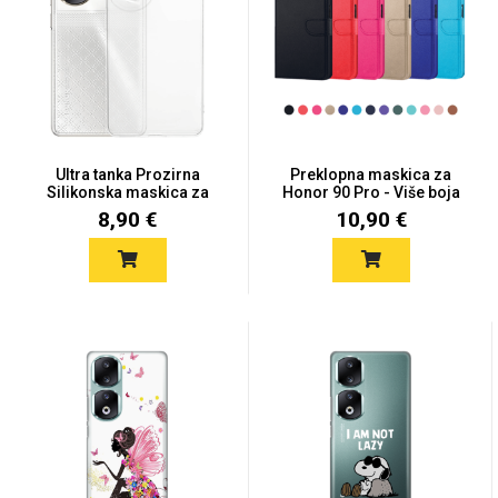
Univerzalne futrole i
Sleng
Preklopne maskice
Feel Good
maskice
Ultra tanka Prozirna
Preklopna maskica za
Silikonska maskica za
Honor 90 Pro - Više boja
Hon...
8,90 €
10,90 €
Životinjsko carstvo
Takeoff
Svemirska kolekcija
Valentinovo