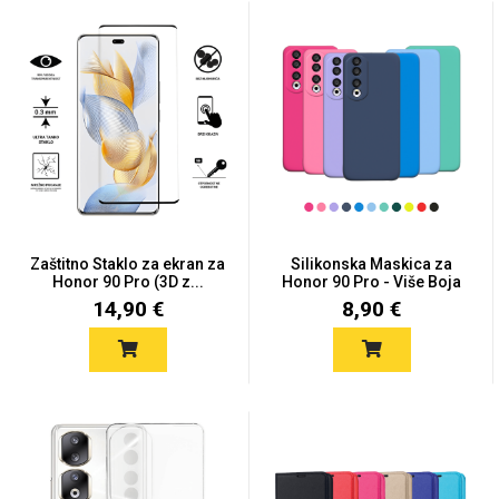
Držači za romobil
FM Transmitteri
USB kablovi
Huawei
Babe
Držači za ruku
Šaljivi motivi
HDMI kabel
HI-FI linije
Samsung
Huawei
Sony
Ostali držači
AUX kablovi
Croatos
Xiaomi
Adapteri za mobitel
Punjači za mobitel
Najprodavanije -
LCD Tablet
TOP 100
Zaštitno Staklo za ekran za
Silikonska Maskica za
Honor 90 Pro (3D z...
Honor 90 Pro - Više Boja
14,90 €
8,90 €
Spigen maskice
Univerzalno kaljeno
Gym
Unicorn kolekcija
staklo