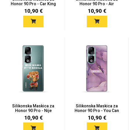
Zodiac
Halloween
Honor 90 Pro - Car King
Honor 90 Pro - Air
Camou...
10,90 €
10,90 €
Doodles
Apstraktni motivi
Monogrami
Dječji motivi
Silikonska Maskica za
Silikonska Maskica za
Honor 90 Pro - Nije
Honor 90 Pro - You Can
mama...
10,90 €
10,90 €