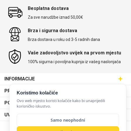
Besplatna dostava
Za sve narudžbe iznad 50,00€
Brza i sigurna dostava
Brza dostava u roku od 3-5 radnih dana
Vaše zadovoljstvo uvijek na prvom mjestu
100% sigurna i povoljna kupnja iz vašeg naslonjača
INFORMACIJE
Maskice.hr - Web trgovina
PRODAJNA MJESTA
Koristimo kolačiće
SVIJET MASKICA d.o.o.
Poslovnica Trešnjevka
Ovo web mjesto koristi kolačiće kako bi unaprijedili
PODRŠKA
Aleja javora 13, 10000 Zagreb
korisničko iskustvo.
Poslovnica Dubrava
095 5555 345
Dostava
UVJETI KORIŠTENJA
prodaja@maskice.hr
Poslovnica Kvatrić
Samo neophodni
O nama
Klub vjernosti
Poslovnica Velika Gorica
Karijera u maskice.hr