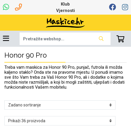
Klub
Vjernosti
Honor 90 Pro
Univerzalna oprema
Dinamo maskice za
Robotski usisavači
Ruksaci i torbice
Najprodavanije -
Podloga za miš
Igračke i ostalo
Ljetna kolekcija
Pametni Satovi
Auto Kamere
7.0 - 8.0 inča
Selfie Stick
Mikrofoni
Punjači
Bluetooth slušalice
Oprema za Lenovo
Tipkovnice i miševi
Proljetna kolekcija
Šarene maskice
Bežični punjači
Držači za auto
Stolne lampe
8.0 - 9.0 inča
Memorije i
Razno
za tablet
TOP 100
mobitel
memorijske kartice
tablet
Treba vam maskica za Honor 90 Pro, punjač, futrola ili možda
Punjači za laptope
kaljeno staklo? Onda ste na pravome mjestu. U ponudi imamo
sve što Vam treba za Vaš Honor 90 Pro, ali i dodatke o kojima
možda niste razmišljali, a koji bi mogli zaštititi, uljepšati i dodati
funkcionalnosti Vašem mobitelu.
Žičane slušalice
9.0 - 10.0 inča
Držači za stol
Web kamere i
Autopunjači
Ventilatori
Winter
Bluetooth Zvučnici
10.0 - 12.0 inča
Držači za bicikl
Power bank
Line Art
Apple
Oprema za Smart
mikrofoni
Apple
Samsung
Watch
Hladnjaci za laptop