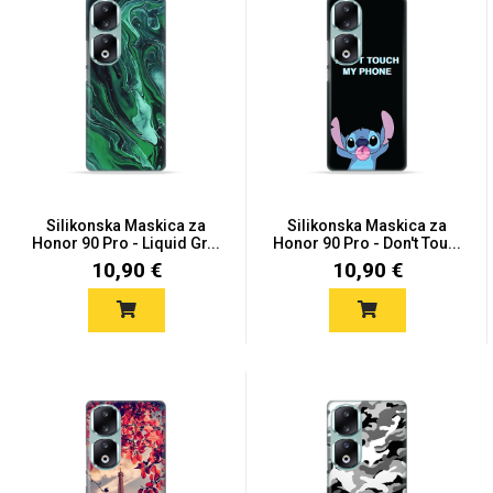
MarbleMania
Silikonska Maskica za
Silikonska Maskica za
Honor 90 Pro - Liquid Gr...
Honor 90 Pro - Don't Tou...
Gaming motivi
Crtani filmovi
10,90 €
10,90 €
Sportski motivi
Obiteljski motivi