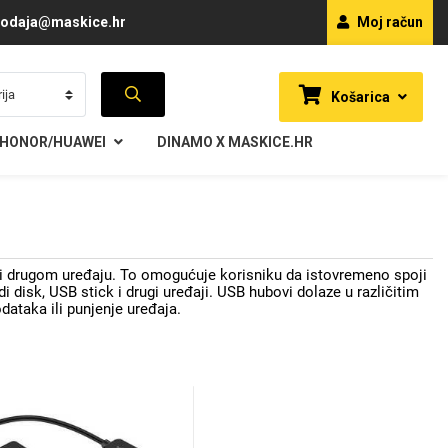
odaja@maskice.hr
Moj račun
Košarica
HONOR/HUAWEI
DINAMO X MASKICE.HR
 ili drugom uređaju. To omogućuje korisniku da istovremeno spoji
di disk, USB stick i drugi uređaji. USB hubovi dolaze u različitim
odataka ili punjenje uređaja.