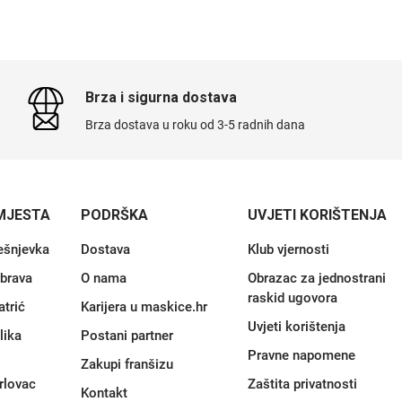
Brza i sigurna dostava
Brza dostava u roku od 3-5 radnih dana
MJESTA
PODRŠKA
UVJETI KORIŠTENJA
ešnjevka
Dostava
Klub vjernosti
brava
O nama
Obrazac za jednostrani
raskid ugovora
atrić
Karijera u maskice.hr
Uvjeti korištenja
lika
Postani partner
Pravne napomene
Zakupi franšizu
rlovac
Zaštita privatnosti
Kontakt