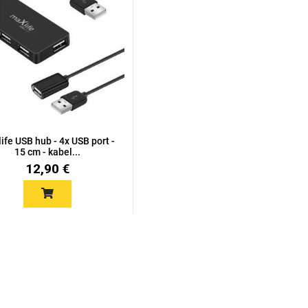
ife USB hub - 4x USB port -
15 cm - kabel...
12,90 €