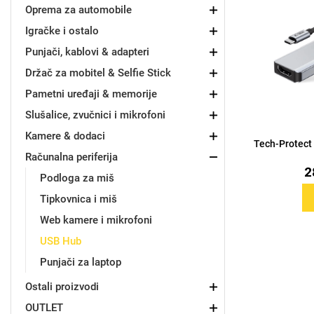
Oprema za automobile
Igračke i ostalo
Držači za romobil
FM Transmitteri
USB kablovi
Samsung
Samsung
Babe
Držači za ruku
Šaljivi motivi
HDMI kabel
HI-FI linije
Huawei
Xiaomi
Punjači, kablovi & adapteri
Držač za mobitel & Selfie Stick
Pametni uređaji & memorije
Slušalice, zvučnici i mikrofoni
Kamere & dodaci
Tech-Protect
Punjači za mobitel
Ostali držači
AUX kablovi
Croatos
Sony
Najprodavanije - TOP 100
Adapteri za mobitel
Spigen maskice
LCD Tablet
Računalna periferija
2
Podloga za miš
Tipkovnica i miš
Web kamere i mikrofoni
USB Hub
Univerzalno kaljeno staklo
Gym
Univerzalne futrole i
Unicorn kolekcija
Punjači za laptop
maskice
Ostali proizvodi
OUTLET