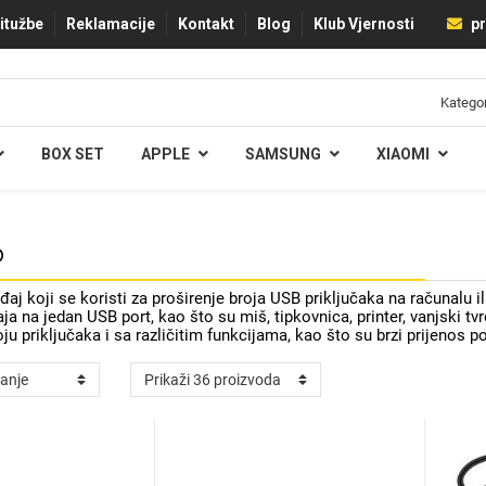
ritužbe
Reklamacije
Kontakt
Blog
Klub Vjernosti
pr
BOX SET
APPLE
SAMSUNG
XIAOMI
b
đaj koji se koristi za proširenje broja USB priključaka na računalu
a na jedan USB port, kao što su miš, tipkovnica, printer, vanjski tvr
ju priključaka i sa različitim funkcijama, kao što su brzi prijenos p