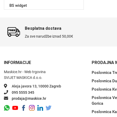
BS widget
Sleng
Feel Good
Preklopne maskice
Besplatna dostava
Za sve narudžbe iznad 50,00€
INFORMACIJE
PRODAJNA 
Životinjsko carstvo
Takeoff
Maskice.hr - Web trgovina
Poslovnica Tr
SVIJET MASKICA d.o.o.
Poslovnica Du
Aleja javora 13, 10000 Zagreb
Poslovnica Kv
095 5555 345
Poslovnica Ve
prodaja@maskice.hr
Gorica
Svemirska kolekcija
Valentinovo
Poslovnica Ka