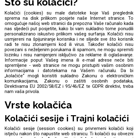
Što su kolačići?
Kolačići (cookies) su male datoteke koje Vaš preglednik
Držači za romobil
FM Transmitteri
USB kablovi
Huawei
Babe
Držači za ruku
Šaljivi motivi
HDMI kabel
HI-FI linije
Samsung
sprema na disk prilikom posjete naše Internet stranice. To
omogućuje našoj web stranici da prepozna Vaše računalo kada
Huawei
Sony
nas sljedeći put posjetite, kako bi vam sukladno tome ponudili
personalizirano iskustvo prilikom vašeg surfanja. Kolačići nisu
usmjereni na špijuniranje korisnika i ne slijede sve što korisnik
radi te nisu zlonamjerni kod ili virus. Također kolačići nisu
povezani s neželjenim porukama ili spamom, ne mogu spremiti
lozinku i nisu namijenjeni isključivo za reklame ili oglašavanje.
Informacije poput Vašeg imena ili e-mail adrese neće biti
spremljene - web stranice ne mogu pristupiti vašim osobnim
Ostali držači
AUX kablovi
Croatos
Xiaomi
Adapteri za mobitel
Punjači za mobitel
Najprodavanije -
informacijama i datotekama na Vašem računalu. Da bi
LCD Tablet
TOP 100
„kolačiće“ mogli koristiti sukladno Zakonu o elektroničkim
komunikacijama, Zakonu o zaštiti osobnih podataka,
Direktivama EU 2002/58/EZ i 95/46/EZ te GDPR direktivi, treba
nam vaša privola.
Vrste kolačića
Spigen maskice
Univerzalno kaljeno
Kolačići sesije i Trajni kolačići
Gym
Unicorn kolekcija
staklo
Kolačići sesije (session cookies) su privremeni kolačići koji
istječu nakon što napustite web stranicu. Ti kolačići su obvezni