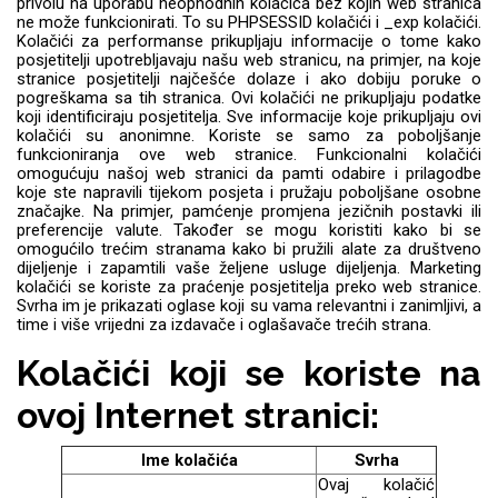
privolu na uporabu neophodnih kolačića bez kojih web stranica
ne može funkcionirati. To su PHPSESSID kolačići i _exp kolačići.
Kolačići za performanse prikupljaju informacije o tome kako
posjetitelji upotrebljavaju našu web stranicu, na primjer, na koje
stranice posjetitelji najčešće dolaze i ako dobiju poruke o
pogreškama sa tih stranica. Ovi kolačići ne prikupljaju podatke
koji identificiraju posjetitelja. Sve informacije koje prikupljaju ovi
kolačići su anonimne. Koriste se samo za poboljšanje
Love motivi
I Need Some Space
funkcioniranja ove web stranice. Funkcionalni kolačići
omogućuju našoj web stranici da pamti odabire i prilagodbe
koje ste napravili tijekom posjeta i pružaju poboljšane osobne
značajke. Na primjer, pamćenje promjena jezičnih postavki ili
preferencije valute. Također se mogu koristiti kako bi se
omogućilo trećim stranama kako bi pružili alate za društveno
dijeljenje i zapamtili vaše željene usluge dijeljenja. Marketing
kolačići se koriste za praćenje posjetitelja preko web stranice.
Svrha im je prikazati oglase koji su vama relevantni i zanimljivi, a
time i više vrijedni za izdavače i oglašavače trećih strana.
Quotes Collection
Cirkus
Kolačići koji se koriste na
ovoj Internet stranici:
Ime kolačića
Svrha
Ovaj kolačić