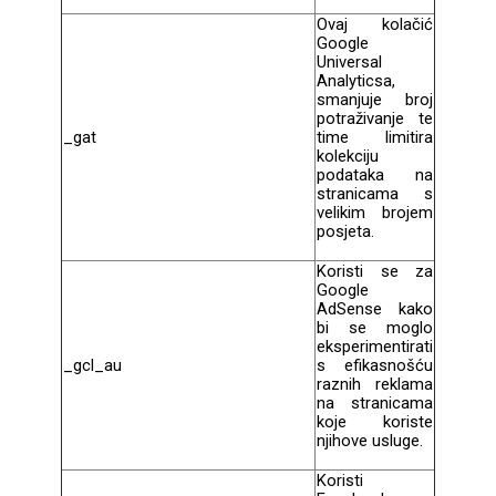
Ovaj kolačić
Za njega
Za nju
Google
Universal
Analyticsa,
smanjuje broj
potraživanje te
_gat
time limitira
kolekciju
podataka na
stranicama s
velikim brojem
Svijet životinja
Auto - Moto motivi
posjeta.
Koristi se za
Google
AdSense kako
bi se moglo
eksperimentirati
_gcl_au
s efikasnošću
raznih reklama
Mandale / Cvjetni
Citati & Stihovi
na stranicama
motivi
koje koriste
njihove usluge.
Koristi