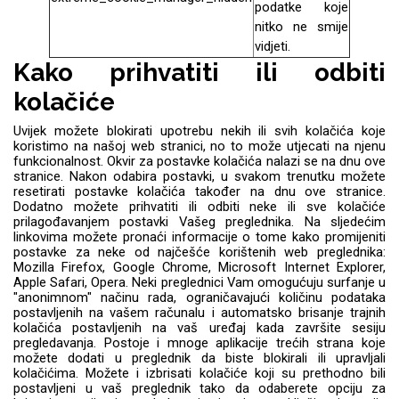
podatke koje
nitko ne smije
vidjeti.
Kako prihvatiti ili odbiti
Mix
kolačiće
Uvijek možete blokirati upotrebu nekih ili svih kolačića koje
koristimo na našoj web stranici, no to može utjecati na njenu
funkcionalnost. Okvir za postavke kolačića nalazi se na dnu ove
stranice. Nakon odabira postavki, u svakom trenutku možete
resetirati postavke kolačića također na dnu ove stranice.
Dodatno možete prihvatiti ili odbiti neke ili sve kolačiće
prilagođavanjem postavki Vašeg preglednika. Na sljedećim
linkovima možete pronaći informacije o tome kako promijeniti
postavke za neke od najčešće korištenih web preglednika:
Mozilla Firefox, Google Chrome, Microsoft Internet Explorer,
Apple Safari, Opera. Neki preglednici Vam omogućuju surfanje u
"anonimnom" načinu rada, ograničavajući količinu podataka
postavljenih na vašem računalu i automatsko brisanje trajnih
kolačića postavljenih na vaš uređaj kada završite sesiju
pregledavanja. Postoje i mnoge aplikacije trećih strana koje
možete dodati u preglednik da biste blokirali ili upravljali
kolačićima. Možete i izbrisati kolačiće koji su prethodno bili
postavljeni u vaš preglednik tako da odaberete opciju za