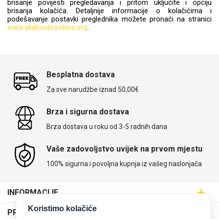
brisanje povijesti pregledavanja i pritom uključite i opciju
brisanja kolačića. Detaljnije informacije o kolačićima i
podešavanje postavki preglednika možete pronaći na stranici
www.allaboutcookies.org
.
Besplatna dostava
Za sve narudžbe iznad 50,00€
Brza i sigurna dostava
Brza dostava u roku od 3-5 radnih dana
Vaše zadovoljstvo uvijek na prvom mjestu
100% sigurna i povoljna kupnja iz vašeg naslonjača
INFORMACIJE
Maskice.hr - Web trgovina
Koristimo kolačiće
PRODAJNA MJESTA
SVIJET MASKICA d.o.o.