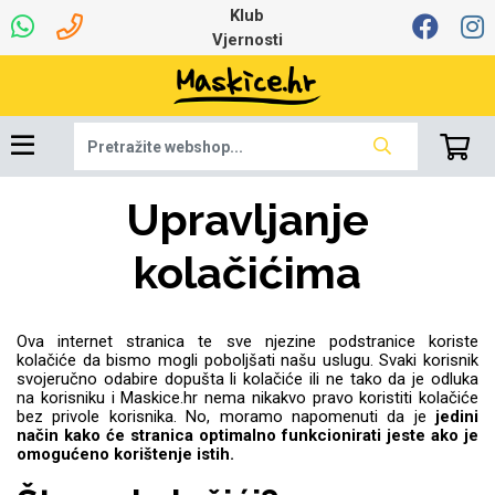
Klub
Vjernosti
Univerzalna oprema
Dinamo maskice za
Robotski usisavači
Ruksaci i torbice
Najprodavanije -
Podloga za miš
Igračke i ostalo
Ljetna kolekcija
Pametni Satovi
Auto Kamere
7.0 - 8.0 inča
Selfie Stick
Mikrofoni
Punjači
Upravljanje
Bluetooth slušalice
Oprema za Lenovo
Tipkovnice i miševi
Proljetna kolekcija
Šarene maskice
Bežični punjači
Držači za auto
Stolne lampe
8.0 - 9.0 inča
Memorije i
Razno
za tablet
TOP 100
mobitel
memorijske kartice
tablet
kolačićima
Punjači za laptope
Ova internet stranica te sve njezine podstranice koriste
kolačiće da bismo mogli poboljšati našu uslugu. Svaki korisnik
svojeručno odabire dopušta li kolačiće ili ne tako da je odluka
Žičane slušalice
9.0 - 10.0 inča
Držači za stol
Web kamere i
Autopunjači
Ventilatori
Winter
Bluetooth Zvučnici
10.0 - 12.0 inča
Držači za bicikl
Power bank
Line Art
Apple
na korisniku i Maskice.hr nema nikakvo pravo koristiti kolačiće
Oprema za Smart
mikrofoni
Apple
Samsung
bez privole korisnika. No, moramo napomenuti da je
jedini
Watch
način kako će stranica optimalno funkcionirati jeste ako je
Hladnjaci za laptop
omogućeno korištenje istih.