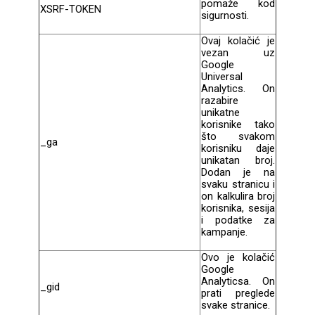
pomaže kod
Zodiac
Halloween
XSRF-TOKEN
sigurnosti.
Ovaj kolačić je
vezan uz
Google
Universal
Analytics. On
razabire
unikatne
Doodles
Apstraktni motivi
korisnike tako
što svakom
_ga
korisniku daje
unikatan broj.
Dodan je na
svaku stranicu i
on kalkulira broj
korisnika, sesija
i podatke za
Monogrami
Dječji motivi
kampanje.
Ovo je kolačić
Google
Analyticsa. On
_gid
prati preglede
svake stranice.