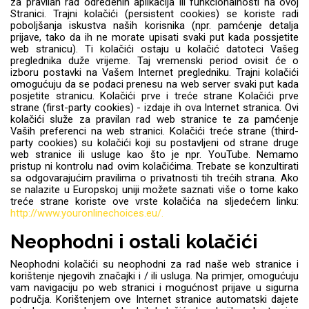
za pravilan rad određenih aplikacija ili funkcionalnosti na ovoj
Stranici. Trajni kolačići (persistent cookies) se koriste radi
poboljšanja iskustva naših korisnika (npr. pamćenje detalja
prijave, tako da ih ne morate upisati svaki put kada possjetite
web stranicu). Ti kolačići ostaju u kolačić datoteci Vašeg
preglednika duže vrijeme. Taj vremenski period ovisit će o
izboru postavki na Vašem Internet pregledniku. Trajni kolačići
Univerzalne futrole i
Sleng
Preklopne maskice
Feel Good
omogućuju da se podaci prenesu na web server svaki put kada
maskice
posjetite stranicu. Kolačići prve i treće strane Kolačići prve
strane (first-party cookies) - izdaje ih ova Internet stranica. Ovi
kolačići služe za pravilan rad web stranice te za pamćenje
Vaših preferenci na web stranici. Kolačići treće strane (third-
party cookies) su kolačići koji su postavljeni od strane druge
web stranice ili usluge kao što je npr. YouTube. Nemamo
pristup ni kontrolu nad ovim kolačićima. Trebate se konzultirati
sa odgovarajućim pravilima o privatnosti tih trećih strana. Ako
Životinjsko carstvo
Takeoff
se nalazite u Europskoj uniji možete saznati više o tome kako
treće strane koriste ove vrste kolačića na sljedećem linku:
http://www.youronlinechoices.eu/.
Neophodni i ostali kolačići
Neophodni kolačići su neophodni za rad naše web stranice i
korištenje njegovih značajki i / ili usluga. Na primjer, omogućuju
vam navigaciju po web stranici i mogućnost prijave u sigurna
Svemirska kolekcija
Valentinovo
područja. Korištenjem ove Internet stranice automatski dajete