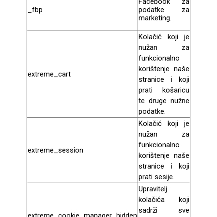
Facebook za
_fbp
podatke za
marketing.
MarbleMania
Kolačić koji je
nužan za
funkcionalno
korištenje naše
extreme_cart
stranice i koji
prati košaricu
te druge nužne
Gaming motivi
Crtani filmovi
podatke.
Kolačić koji je
nužan za
funkcionalno
extreme_session
korištenje naše
stranice i koji
prati sesije.
Sportski motivi
Obiteljski motivi
Upravitelj
kolačića koji
sadrži sve
extreme_cookie_manager_hidden