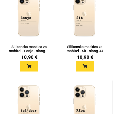
Za njega
Za nju
Silikonska maskica za
Silikonska maskica za
Svijet životinja
Auto - Moto motivi
mobitel - Šonjo - slang-...
mobitel - Šit - slang-44
10,90 €
10,90 €
Mandale / Cvjetni
Citati & Stihovi
motivi