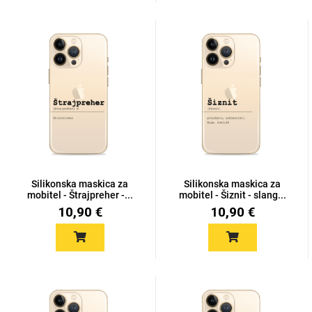
Zodiac
Halloween
Doodles
Apstraktni motivi
Silikonska maskica za
Silikonska maskica za
mobitel - Štrajpreher -...
mobitel - Šiznit - slang...
10,90 €
10,90 €
Monogrami
Dječji motivi