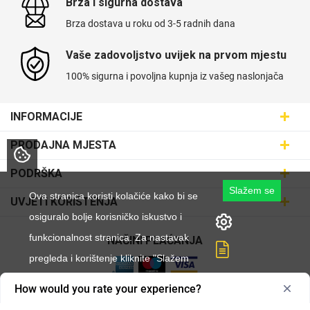
Brza i sigurna dostava
Brza dostava u roku od 3-5 radnih dana
Vaše zadovoljstvo uvijek na prvom mjestu
100% sigurna i povoljna kupnja iz vašeg naslonjača
INFORMACIJE
Maskice.hr - Web trgovina
PRODAJNA MJESTA
SVIJET MASKICA d.o.o.
Poslovnica Trešnjevka
PODRŠKA
Aleja javora 13, 10000 Zagreb
Poslovnica Dubrava
Slažem se
095 5555 345
Dostava
Ova stranica koristi kolačiće kako bi se
UVJETI KORIŠTENJA
prodaja@maskice.hr
Poslovnica Kvatrić
O nama
osiguralo bolje korisničko iskustvo i
Klub vjernosti
Poslovnica Velika Gorica
funkcionalnost stranica. Za nastavak
Karijera u maskice.hr
NAČINI PLAĆANJA
Obrazac za jednostrani raskid ugovora
Poslovnica Karlovac
pregleda i korištenje kliknite "Slažem
Postani partner
Uvjeti korištenja
Poslovnica Ilica
se".
Zakupi franšizu
How would you rate your experience?
Pravne napomene
Copyright © 2026 Maskice.hr
|
Veleprodaja/B2B
Poslovnica Križevci
Kontakt