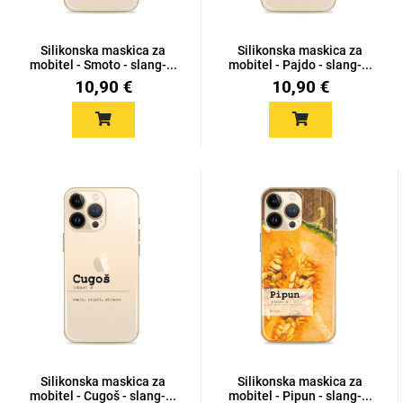
Silikonska maskica za
Silikonska maskica za
mobitel - Smoto - slang-...
mobitel - Pajdo - slang-...
10,90 €
10,90 €
Univerzalne futrole i
Sleng
Preklopne maskice
Feel Good
maskice
Životinjsko carstvo
Takeoff
Svemirska kolekcija
Silikonska maskica za
Valentinovo
Silikonska maskica za
mobitel - Cugoš - slang-...
mobitel - Pipun - slang-...