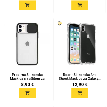
Za njega
Za nju
Svijet životinja
Auto - Moto motivi
Prozirna Silikonska
Roar - Silikonska Anti
Maskica s zaštitom za
Shock Maskica za Galaxy...
kame...
8,90 €
12,90 €
Mandale / Cvjetni
Citati & Stihovi
motivi