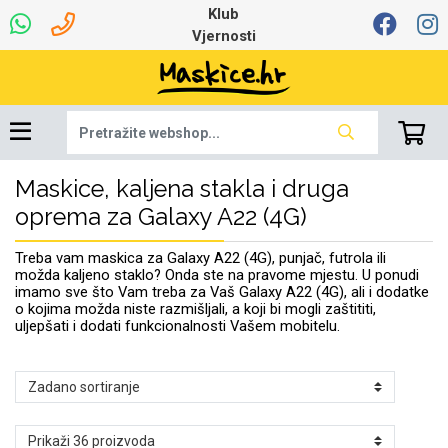
Klub
Vjernosti
Maskice, kaljena stakla i druga
Univerzalna oprema
Dinamo maskice za
Robotski usisavači
Ruksaci i torbice
Najprodavanije -
Podloga za miš
Igračke i ostalo
Ljetna kolekcija
Pametni Satovi
Auto Kamere
7.0 - 8.0 inča
Selfie Stick
Mikrofoni
Punjači
Bluetooth slušalice
Oprema za Lenovo
Tipkovnice i miševi
Proljetna kolekcija
Šarene maskice
Bežični punjači
Držači za auto
Stolne lampe
8.0 - 9.0 inča
Memorije i
Razno
za tablet
TOP 100
mobitel
memorijske kartice
tablet
oprema za Galaxy A22 (4G)
Punjači za laptope
Treba vam maskica za Galaxy A22 (4G), punjač, futrola ili
možda kaljeno staklo? Onda ste na pravome mjestu. U ponudi
imamo sve što Vam treba za Vaš Galaxy A22 (4G), ali i dodatke
o kojima možda niste razmišljali, a koji bi mogli zaštititi,
uljepšati i dodati funkcionalnosti Vašem mobitelu.
Žičane slušalice
9.0 - 10.0 inča
Držači za stol
Web kamere i
Autopunjači
Ventilatori
Winter
Bluetooth Zvučnici
10.0 - 12.0 inča
Držači za bicikl
Power bank
Line Art
Apple
Oprema za Smart
mikrofoni
Apple
Samsung
Watch
Hladnjaci za laptop