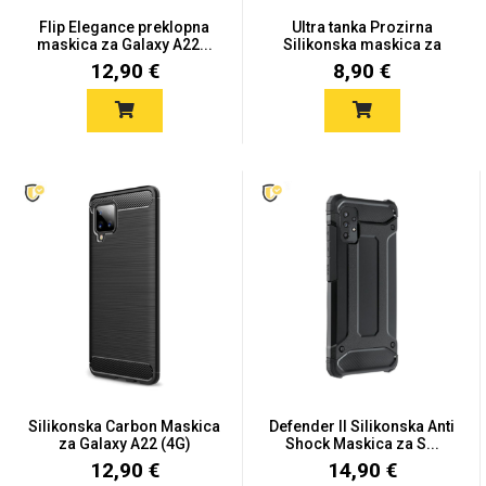
Zodiac
Halloween
Flip Elegance preklopna
Ultra tanka Prozirna
maskica za Galaxy A22...
Silikonska maskica za
Sam...
12,90 €
8,90 €
Doodles
Apstraktni motivi
Monogrami
Dječji motivi
Silikonska Carbon Maskica
Defender II Silikonska Anti
za Galaxy A22 (4G)
Shock Maskica za S...
12,90 €
14,90 €