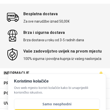
Besplatna dostava
Za sve narudžbe iznad 50,00€
Brza i sigurna dostava
Brza dostava u roku od 3-5 radnih dana
Vaše zadovoljstvo uvijek na prvom mjestu
100% sigurna i povoljna kupnja iz vašeg naslonjača
INFORMACIJE
Maskice.hr - Web trgovina
Koristimo kolačiće
PRODAJNA MJESTA
SVIJET MASKICA d.o.o.
Ovo web mjesto koristi kolačiće kako bi unaprijedili
Poslovnica Trešnjevka
korisničko iskustvo.
PODRŠKA
Aleja javora 13, 10000 Zagreb
Poslovnica Dubrava
095 5555 345
Dostava
UVJETI KORIŠTENJA
Samo neophodni
prodaja@maskice.hr
Poslovnica Kvatrić
O nama