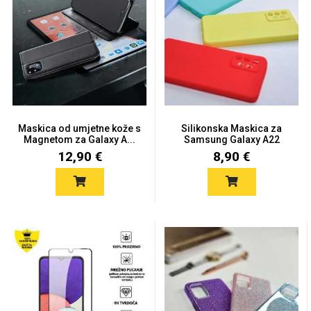
Univerzalne futrole i
Sleng
Preklopne maskice
Feel Good
maskice
Maskica od umjetne kože s
Silikonska Maskica za
Magnetom za Galaxy A...
Samsung Galaxy A22
(4G)...
12,90 €
8,90 €
Životinjsko carstvo
Takeoff
Svemirska kolekcija
Valentinovo