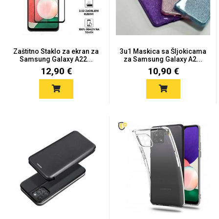
Zaštitno Staklo za ekran za
3u1 Maskica sa Šljokicama
Samsung Galaxy A22...
za Samsung Galaxy A2...
Love motivi
I Need Some Space
12,90 €
10,90 €
Quotes Collection
Cirkus