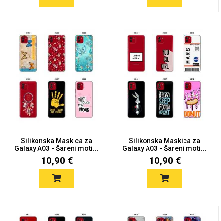
Za njega
Za nju
Svijet životinja
Auto - Moto motivi
Silikonska Maskica za
Silikonska Maskica za
Galaxy A03 - Šareni moti...
Galaxy A03 - Šareni moti...
10,90 €
10,90 €
Mandale / Cvjetni
Citati & Stihovi
motivi