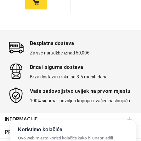
Besplatna dostava
Za sve narudžbe iznad 50,00€
Brza i sigurna dostava
Brza dostava u roku od 3-5 radnih dana
Vaše zadovoljstvo uvijek na prvom mjestu
100% sigurna i povoljna kupnja iz vašeg naslonjača
INFORMACIJE
Maskice.hr - Web trgovina
Koristimo kolačiće
PRODAJNA MJESTA
SVIJET MASKICA d.o.o.
Ovo web mjesto koristi kolačiće kako bi unaprijedili