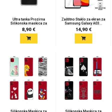
Ultra tanka Prozirna
Zaštitno Staklo za ekran za
Silikonska maskica za
Samsung Galaxy A03...
Sam...
8,90 €
14,90 €
Love motivi
I Need Some Space
Quotes Collection
Cirkus
Silikonska Maskica za
Silikonska Maskica za