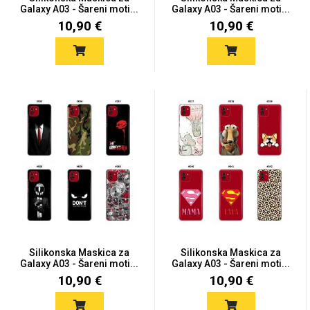
Zodiac
Halloween
Galaxy A03 - Šareni moti...
Galaxy A03 - Šareni moti...
10,90 €
10,90 €
Doodles
Apstraktni motivi
Monogrami
Dječji motivi
Silikonska Maskica za
Silikonska Maskica za
Galaxy A03 - Šareni moti...
Galaxy A03 - Šareni moti...
10,90 €
10,90 €