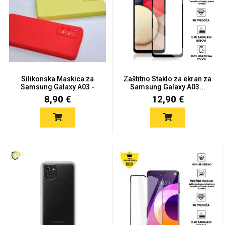
Univerzalne futrole i
Sleng
Preklopne maskice
Feel Good
maskice
Silikonska Maskica za
Zaštitno Staklo za ekran za
Samsung Galaxy A03 -
Samsung Galaxy A03...
Viš...
8,90 €
12,90 €
Životinjsko carstvo
Takeoff
Svemirska kolekcija
Valentinovo