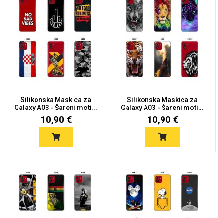
MarbleMania
Silikonska Maskica za
Silikonska Maskica za
Galaxy A03 - Šareni moti...
Galaxy A03 - Šareni moti...
Gaming motivi
Crtani filmovi
10,90 €
10,90 €
Sportski motivi
Obiteljski motivi