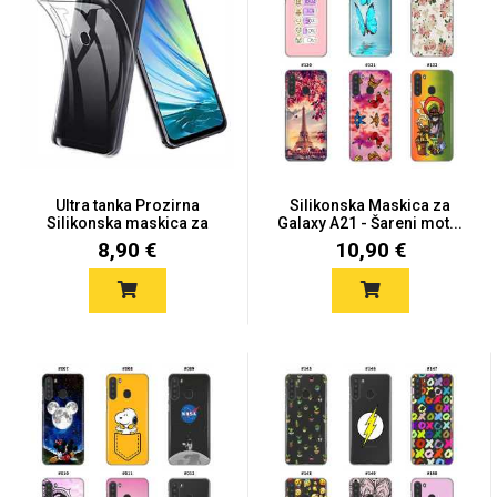
Univerzalne futrole i
Sleng
Preklopne maskice
Feel Good
maskice
Ultra tanka Prozirna
Silikonska Maskica za
Silikonska maskica za
Galaxy A21 - Šareni mot...
Sam...
8,90 €
10,90 €
Životinjsko carstvo
Takeoff
Svemirska kolekcija
Valentinovo