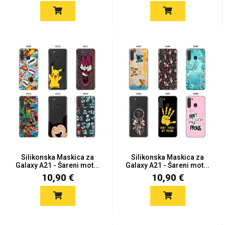
Za njega
Za nju
Svijet životinja
Auto - Moto motivi
Silikonska Maskica za
Silikonska Maskica za
Galaxy A21 - Šareni mot...
Galaxy A21 - Šareni mot...
10,90 €
10,90 €
Mandale / Cvjetni
Citati & Stihovi
motivi