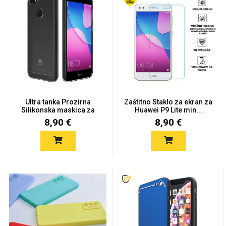
Univerzalne futrole i
Sleng
Preklopne maskice
Feel Good
maskice
Ultra tanka Prozirna
Zaštitno Staklo za ekran za
Silikonska maskica za
Huawei P9 Lite min...
P9...
8,90 €
8,90 €
Životinjsko carstvo
Takeoff
Svemirska kolekcija
Valentinovo