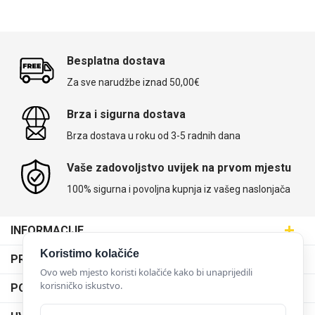
MarbleMania
Besplatna dostava
Za sve narudžbe iznad 50,00€
Brza i sigurna dostava
Brza dostava u roku od 3-5 radnih dana
Gaming motivi
Crtani filmovi
Vaše zadovoljstvo uvijek na prvom mjestu
100% sigurna i povoljna kupnja iz vašeg naslonjača
INFORMACIJE
Maskice.hr - Web trgovina
Koristimo kolačiće
PRODAJNA MJESTA
SVIJET MASKICA d.o.o.
Sportski motivi
Obiteljski motivi
Ovo web mjesto koristi kolačiće kako bi unaprijedili
Poslovnica Trešnjevka
korisničko iskustvo.
PODRŠKA
Aleja javora 13, 10000 Zagreb
Poslovnica Dubrava
095 5555 345
Dostava