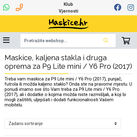
Klub
Vjernosti
Maskice, kaljena stakla i druga
Univerzalna oprema
Dinamo maskice za
Robotski usisavači
Ruksaci i torbice
Najprodavanije -
Podloga za miš
Igračke i ostalo
Ljetna kolekcija
Pametni Satovi
Auto Kamere
7.0 - 8.0 inča
Selfie Stick
Mikrofoni
Punjači
Bluetooth slušalice
Oprema za Lenovo
Tipkovnice i miševi
Proljetna kolekcija
Šarene maskice
Bežični punjači
Držači za auto
Stolne lampe
8.0 - 9.0 inča
Memorije i
Razno
za tablet
TOP 100
mobitel
memorijske kartice
tablet
oprema za P9 Lite mini / Y6 Pro (2017)
Punjači za laptope
Treba vam maskica za P9 Lite mini / Y6 Pro (2017), punjač,
futrola ili možda kaljeno staklo? Onda ste na pravome mjestu. U
ponudi imamo sve što Vam treba za P9 Lite mini / Y6 Pro
(2017), ali i dodatke o kojima možda niste razmišljali, a koji bi
mogli zaštititi, uljepšati i dodati funkcionalnosti Vašem
mobitelu.
Žičane slušalice
9.0 - 10.0 inča
Držači za stol
Web kamere i
Autopunjači
Ventilatori
Winter
Bluetooth Zvučnici
10.0 - 12.0 inča
Držači za bicikl
Power bank
Line Art
Apple
Oprema za Smart
mikrofoni
Apple
Samsung
Watch
Hladnjaci za laptop