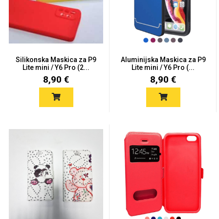
Silikonska Maskica za P9
Aluminijska Maskica za P9
Love motivi
I Need Some Space
Lite mini / Y6 Pro (2...
Lite mini / Y6 Pro (...
8,90 €
8,90 €
Quotes Collection
Cirkus