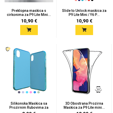
Zodiac
Halloween
Preklopna maskica s
Slide to Unlock maskica za
cirkonima za P9 Lite Mini...
P9 Lite Mini / Y6 P...
10,90 €
10,90 €
Doodles
Apstraktni motivi
Monogrami
Dječji motivi
Silikonska Maskica sa
3D Obostrana Prozirna
Prozirnim Rubovima za
Maskica za P9 Lite mini...
P9...