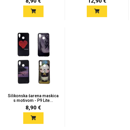
8,90 €
12,90 €
Za njega
Za nju
Svijet životinja
Auto - Moto motivi
Silikonska šarena maskica
s motivom - P9 Lite...
Mandale / Cvjetni
Citati & Stihovi
8,90 €
motivi