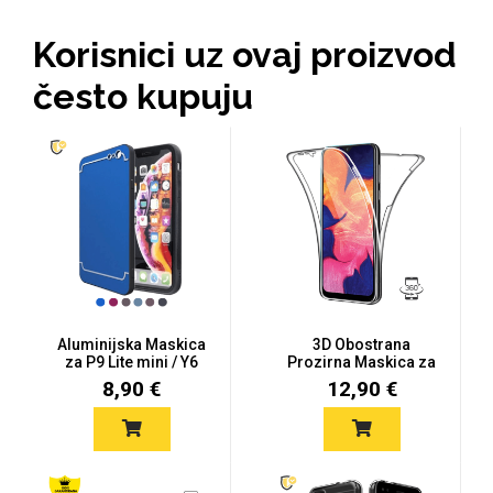
Korisnici uz ovaj proizvod
MarbleMania
Gaming motivi
često kupuju
Crtani filmovi
Sportski motivi
Aluminijska Maskica
3D Obostrana
za P9 Lite mini / Y6
Prozirna Maskica za
Pro (...
P9 Lite mini...
8,90 €
12,90 €
Obiteljski motivi
Mix