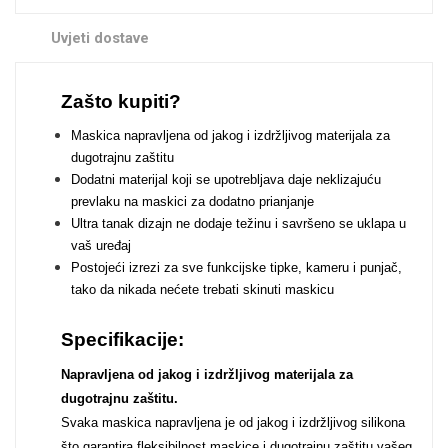
Uvjeti dostave
Zašto kupiti?
Maskica napravljena od jakog i izdržljivog materijala za
Doodles
Apstraktni motivi
dugotrajnu zaštitu
Dodatni materijal koji se upotrebljava daje neklizajuću
prevlaku na maskici za dodatno prianjanje
Ultra tanak dizajn ne dodaje težinu i savršeno se uklapa u
vaš uređaj
Postojeći izrezi za sve funkcijske tipke, kameru i punjač,
tako da nikada nećete trebati skinuti maskicu
Monogrami
Dječji motivi
Specifikacije:
Napravljena od jakog i izdržljivog materijala za
dugotrajnu zaštitu.
Svaka maskica napravljena je od jakog i izdržljivog silikona
što garantira fleksibilnost maskice i dugotrajnu zaštitu vašeg