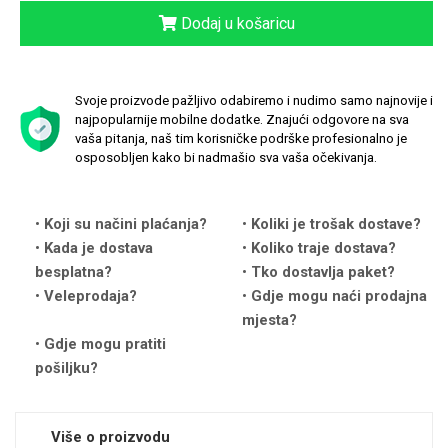
Dodaj u košaricu
Svoje proizvode pažljivo odabiremo i nudimo samo najnovije i
Love motivi
I Need Some Space
najpopularnije mobilne dodatke. Znajući odgovore na sva
vaša pitanja, naš tim korisničke podrške profesionalno je
osposobljen kako bi nadmašio sva vaša očekivanja.
Koji su načini plaćanja?
Koliki je trošak dostave?
Kada je dostava
Koliko traje dostava?
Quotes Collection
Cirkus
besplatna?
Tko dostavlja paket?
Veleprodaja?
Gdje mogu naći prodajna
mjesta?
Gdje mogu pratiti
pošiljku?
Zodiac
Halloween
Više o proizvodu