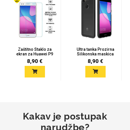
Zaštitno Staklo za
Ultra tanka Prozirna
ekran za Huawei P9
Silikonska maskica
Lite min...
za P9...
8,90 €
8,90 €
Kakav je postupak
narudžbe?