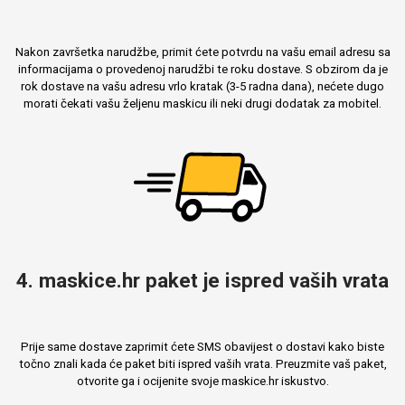
Nakon završetka narudžbe, primit ćete potvrdu na vašu email adresu sa
informacijama o provedenoj narudžbi te roku dostave. S obzirom da je
rok dostave na vašu adresu vrlo kratak (3-5 radna dana), nećete dugo
morati čekati vašu željenu maskicu ili neki drugi dodatak za mobitel.
4. maskice.hr paket je ispred vaših vrata
Prije same dostave zaprimit ćete SMS obavijest o dostavi kako biste
točno znali kada će paket biti ispred vaših vrata. Preuzmite vaš paket,
otvorite ga i ocijenite svoje maskice.hr iskustvo.