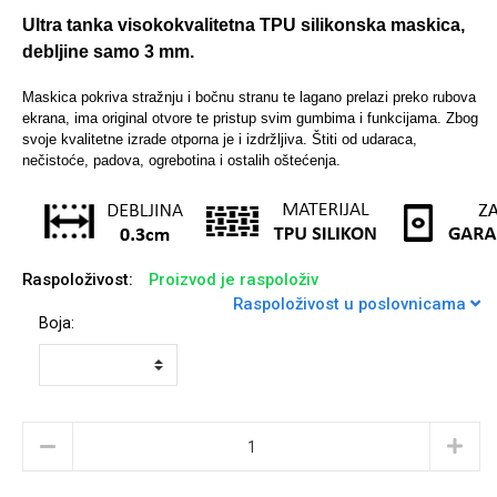
Ultra tanka visokokvalitetna TPU silikonska maskica,
debljine samo 3 mm.
Sleng
Feel Good
Maskica pokriva stražnju i bočnu stranu te lagano prelazi preko rubova
Preklopne maskice
ekrana, ima original otvore te pristup svim gumbima i funkcijama.
Zbog
svoje kvalitetne izrade otporna je i izdržljiva. Štiti od udaraca,
nečistoće, padova, ogrebotina i ostalih oštećenja.
Životinjsko carstvo
Takeoff
Raspoloživost:
Proizvod je raspoloživ
Raspoloživost u poslovnicama
Boja:
Svemirska kolekcija
Valentinovo