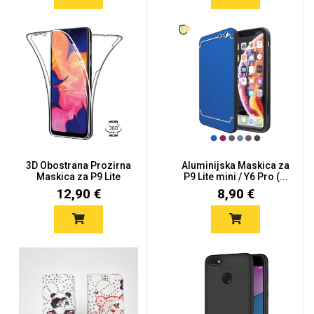
3D Obostrana Prozirna
Aluminijska Maskica za
Maskica za P9 Lite
P9 Lite mini / Y6 Pro (...
mini...
12,90 €
8,90 €