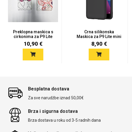
Preklopna maskica s
Crna silikonska
cirkonima za P9 Lite
Maskica za P9 Lite mini
Mini...
/ Y6 P...
10,90 €
8,90 €
Besplatna dostava
Za sve narudžbe iznad 50,00€
Brza i sigurna dostava
Brza dostava u roku od 3-5 radnih dana