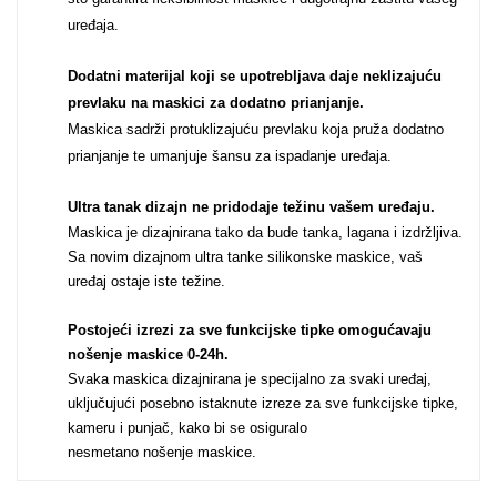
Za njega
Za nju
uređaja.
Dodatni materijal koji se upotrebljava daje neklizajuću
prevlaku na maskici za dodatno prianjanje.
Maskica sadrži protuklizajuću prevlaku koja pruža dodatno
prianjanje te umanjuje šansu za ispadanje uređaja.
Svijet životinja
Auto - Moto motivi
Ultra tanak dizajn ne pridodaje težinu vašem uređaju
.
Maskica je dizajnirana tako da bude tanka, lagana i izdržljiva.
Sa novim dizajnom ultra tanke silikonske maskice, vaš
uređaj ostaje iste težine.
Postojeći izrezi za sve funkcijske tipke omogućavaju
nošenje maskice 0-24h
.
Mandale / Cvjetni motivi
Citati & Stihovi
Svaka maskica dizajnirana je specijalno za svaki uređaj,
uključujući posebno istaknute izreze za sve funkcijske tipke,
kameru i punjač, kako bi se osiguralo
nesmetano nošenje maskice.