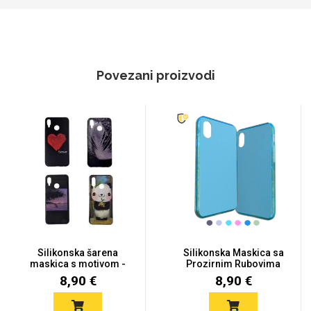
Povezani proizvodi
Silikonska šarena
Silikonska Maskica sa
maskica s motivom -
Prozirnim Rubovima
P9 Lite...
za P9...
8,90 €
8,90 €