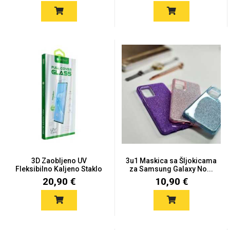
Za njega
Za nju
Svijet životinja
Auto - Moto motivi
3D Zaobljeno UV
3u1 Maskica sa Šljokicama
Fleksibilno Kaljeno Staklo
za Samsung Galaxy No...
za...
20,90 €
10,90 €
Mandale / Cvjetni
Citati & Stihovi
motivi