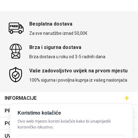
Besplatna dostava
Za sve narudžbe iznad 50,00€
Brza i sigurna dostava
Brza dostava u roku od 3-5 radnih dana
Vaše zadovoljstvo uvijek na prvom mjestu
100% sigurna i povoljna kupnja iz vašeg naslonjača
INFORMACIJE
Maskice.hr - Web trgovina
PRODAJNA MJESTA
Koristimo kolačiće
SVIJET MASKICA d.o.o.
Poslovnica Trešnjevka
Ovo web mjesto koristi kolačiće kako bi unaprijedili
PODRŠKA
Aleja javora 13, 10000 Zagreb
korisničko iskustvo.
Poslovnica Dubrava
095 5555 345
Dostava
UVJETI KORIŠTENJA