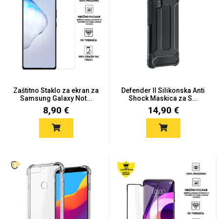
Univerzalne futrole i
Sleng
Preklopne maskice
Feel Good
maskice
Zaštitno Staklo za ekran za
Defender II Silikonska Anti
Samsung Galaxy Not...
Shock Maskica za S...
8,90 €
14,90 €
Životinjsko carstvo
Takeoff
Svemirska kolekcija
Valentinovo