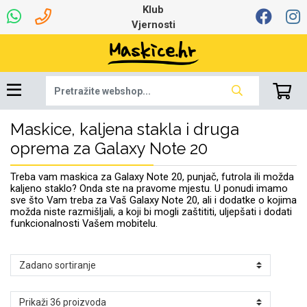
Klub
Vjernosti
Maskice, kaljena stakla i druga
Univerzalna oprema
Dinamo maskice za
Robotski usisavači
Ruksaci i torbice
Najprodavanije -
Podloga za miš
Igračke i ostalo
Ljetna kolekcija
Pametni Satovi
Auto Kamere
7.0 - 8.0 inča
Selfie Stick
Mikrofoni
Punjači
Bluetooth slušalice
Oprema za Lenovo
Tipkovnice i miševi
Proljetna kolekcija
Šarene maskice
Bežični punjači
Držači za auto
Stolne lampe
8.0 - 9.0 inča
Memorije i
Razno
za tablet
TOP 100
mobitel
memorijske kartice
tablet
oprema za Galaxy Note 20
Punjači za laptope
Treba vam maskica za Galaxy Note 20, punjač, futrola ili možda
kaljeno staklo? Onda ste na pravome mjestu. U ponudi imamo
sve što Vam treba za Vaš Galaxy Note 20, ali i dodatke o kojima
možda niste razmišljali, a koji bi mogli zaštititi, uljepšati i dodati
funkcionalnosti Vašem mobitelu.
Žičane slušalice
9.0 - 10.0 inča
Držači za stol
Web kamere i
Autopunjači
Ventilatori
Winter
Bluetooth Zvučnici
10.0 - 12.0 inča
Držači za bicikl
Power bank
Line Art
Apple
Oprema za Smart
mikrofoni
Apple
Samsung
Watch
Hladnjaci za laptop