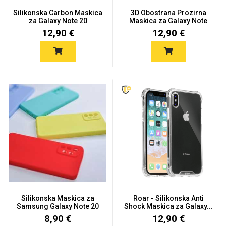
Zodiac
Halloween
Silikonska Carbon Maskica
3D Obostrana Prozirna
za Galaxy Note 20
Maskica za Galaxy Note
2...
12,90 €
12,90 €
Doodles
Apstraktni motivi
Monogrami
Dječji motivi
Silikonska Maskica za
Roar - Silikonska Anti
Samsung Galaxy Note 20
Shock Maskica za Galaxy...
-...
8,90 €
12,90 €