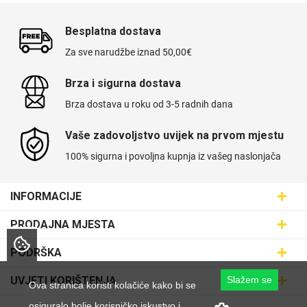
Besplatna dostava
Za sve narudžbe iznad 50,00€
Brza i sigurna dostava
Brza dostava u roku od 3-5 radnih dana
Vaše zadovoljstvo uvijek na prvom mjestu
100% sigurna i povoljna kupnja iz vašeg naslonjača
INFORMACIJE
Maskice.hr - Web trgovina
PRODAJNA MJESTA
SVIJET MASKICA d.o.o.
Poslovnica Trešnjevka
PODRŠKA
Aleja javora 13, 10000 Zagreb
Poslovnica Dubrava
095 5555 345
Dostava
UVJETI KORIŠTENJA
Slažem se
Ova stranica koristi kolačiće kako bi se
prodaja@maskice.hr
Poslovnica Kvatrić
O nama
Klub vjernosti
osiguralo bolje korisničko iskustvo i