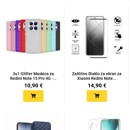
Držači za romobil
FM Transmitteri
USB kablovi
Huawei
Babe
Držači za ruku
Šaljivi motivi
HDMI kabel
HI-FI linije
Samsung
Huawei
Sony
Ostali držači
AUX kablovi
Croatos
Xiaomi
Adapteri za mobitel
Punjači za mobitel
Najprodavanije -
LCD Tablet
TOP 100
3u1 Glitter Maskica za
Zaštitno Staklo za ekran za
Redmi Note 15 Pro 4G -...
Xiaomi Redmi Note...
10,90 €
14,90 €
Spigen maskice
Univerzalno kaljeno
Gym
Unicorn kolekcija
staklo