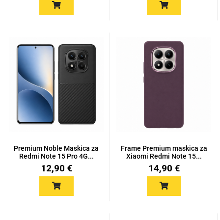
Za njega
Za nju
Svijet životinja
Auto - Moto motivi
Premium Noble Maskica za
Frame Premium maskica za
Redmi Note 15 Pro 4G...
Xiaomi Redmi Note 15...
12,90 €
14,90 €
Mandale / Cvjetni
Citati & Stihovi
motivi