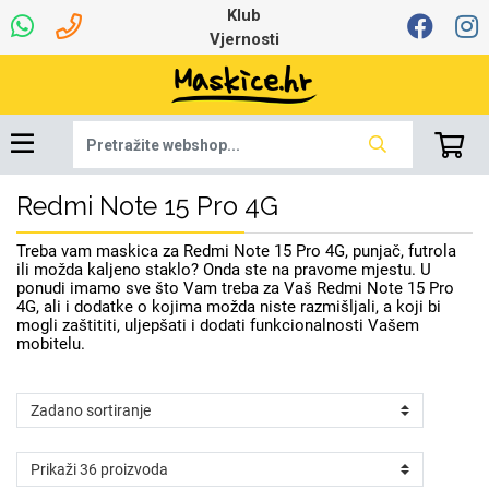
Klub
Vjernosti
Redmi Note 15 Pro 4G
Dinamo maskice za
Univerzalna oprema
Robotski usisavači
Ruksaci i torbice
Najprodavanije -
Ljetna kolekcija
Igračke i ostalo
Podloga za miš
Pametni Satovi
Auto Kamere
7.0 - 8.0 inča
Selfie Stick
Mikrofoni
Punjači
Bluetooth slušalice
Tipkovnice i miševi
Proljetna kolekcija
Oprema za Lenovo
Šarene maskice
Bežični punjači
Držači za auto
Stolne lampe
8.0 - 9.0 inča
Memorije i
Razno
za tablet
TOP 100
mobitel
memorijske kartice
tablet
Treba vam maskica za Redmi Note 15 Pro 4G, punjač, futrola
Punjači za laptope
ili možda kaljeno staklo? Onda ste na pravome mjestu. U
ponudi imamo sve što Vam treba za Vaš Redmi Note 15 Pro
4G, ali i dodatke o kojima možda niste razmišljali, a koji bi
mogli zaštititi, uljepšati i dodati funkcionalnosti Vašem
mobitelu.
Žičane slušalice
9.0 - 10.0 inča
Držači za stol
Web kamere i
Autopunjači
Ventilatori
Winter
Bluetooth Zvučnici
Držači za bicikl
10.0 - 12.0 inča
Power bank
Line Art
Apple
Oprema za Smart
mikrofoni
Apple
Samsung
Watch
Hladnjaci za laptop