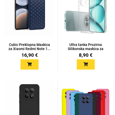
Univerzalne futrole i
Sleng
Preklopne maskice
Feel Good
maskice
Cubic Preklopna Maskica
Ultra tanka Prozirna
za Xiaomi Redmi Note 1...
Silikonska maskica za
Red...
16,90 €
8,90 €
Životinjsko carstvo
Takeoff
Svemirska kolekcija
Valentinovo