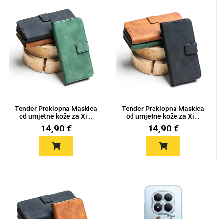
MarbleMania
Tender Preklopna Maskica
Gaming motivi
Crtani filmovi
Tender Preklopna Maskica
od umjetne kože za Xi...
od umjetne kože za Xi...
14,90 €
14,90 €
Sportski motivi
Obiteljski motivi