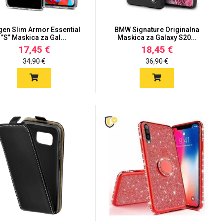
gen Slim Armor Essential
BMW Signature Originalna
”S” Maskica za Gal...
Maskica za Galaxy S20...
17,45 €
18,45 €
34,90 €
36,90 €