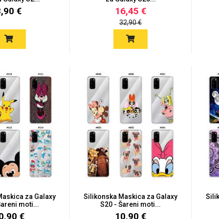
8,90 €
16,45 €
32,90 €
Maskica za Galaxy
Silikonska Maskica za Galaxy
Sil
areni moti...
S20 - Šareni moti...
0,90 €
10,90 €