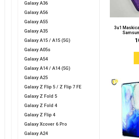
Galaxy A36
Galaxy A56
Galaxy A55
3u1 Maskica
Galaxy A35
Samsung
Love motivi
I Need Some Space
1
Galaxy A15 / A15 (5G)
Galaxy A05s
Galaxy A54
Galaxy A14 / A14 (5G)
Galaxy A25
Quotes Collection
Cirkus
Galaxy Z Flip 5 / Z Flip 7 FE
Galaxy Z Fold 5
Galaxy Z Fold 4
Galaxy Z Flip 4
Galaxy Xcover 6 Pro
Galaxy A24
Zodiac
Halloween