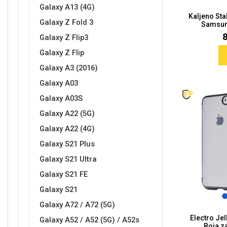
Za njega
Za nju
Galaxy A13 (4G)
Kaljeno St
Galaxy Z Fold 3
Samsun
Galaxy Z Flip3
Galaxy Z Flip
Galaxy A3 (2016)
Galaxy A03
Svijet životinja
Auto - Moto motivi
Galaxy A03S
Galaxy A22 (5G)
Galaxy A22 (4G)
Galaxy S21 Plus
Galaxy S21 Ultra
Mandale / Cvjetni motivi
Citati & Stihovi
Galaxy S21 FE
Galaxy S21
Galaxy A72 / A72 (5G)
Electro Jel
Galaxy A52 / A52 (5G) / A52s
Boja za