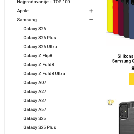
Najprodavanije - TOP 100
Apple
Držači za romobil
FM Transmitteri
USB kablovi
Samsung
Samsung
Babe
Držači za ruku
Šaljivi motivi
HDMI kabel
HI-FI linije
Huawei
Xiaomi
Samsung
Galaxy S26
Galaxy S26 Plus
Galaxy S26 Ultra
Galaxy Z Flip8
Silikon
Samsung Ga
Punjači za mobitel
Ostali držači
AUX kablovi
Croatos
Sony
Najprodavanije - TOP 100
Adapteri za mobitel
Spigen maskice
LCD Tablet
Galaxy Z Fold8
Galaxy Z Fold8 Ultra
Galaxy A07
Galaxy A27
Galaxy A37
Galaxy A57
Univerzalno kaljeno staklo
Gym
Univerzalne futrole i
Unicorn kolekcija
Galaxy S25
maskice
Galaxy S25 Plus