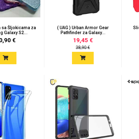
 sa Šljokicama za
( UAG ) Urban Armor Gear
Sl
 Galaxy S2...
Pathfinder za Galaxy...
0,90 €
19,45 €
38,90 €