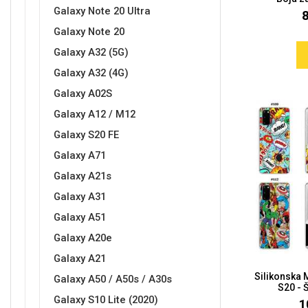
Galaxy Note 20 Ultra
MarbleMania
Gaming motivi
Galaxy Note 20
Galaxy A32 (5G)
Galaxy A32 (4G)
Galaxy A02S
Galaxy A12 / M12
Galaxy S20 FE
Crtani filmovi
Sportski motivi
Galaxy A71
Galaxy A21s
Galaxy A31
Galaxy A51
Galaxy A20e
Obiteljski motivi
Mix
Galaxy A21
Silikonska 
Galaxy A50 / A50s / A30s
S20 - Š
Galaxy S10 Lite (2020)
1