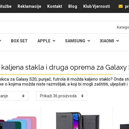
ritužbe
Reklamacije
Kontakt
Blog
Klub Vjernosti
pr
BOX SET
APPLE
SAMSUNG
XIAOMI
 kaljena stakla i druga oprema za Galaxy
ica za Galaxy S20, punjač, futrola ili možda kaljeno staklo? Onda
tke o kojima možda niste razmišljali, a koji bi mogli zaštititi, uljepšat