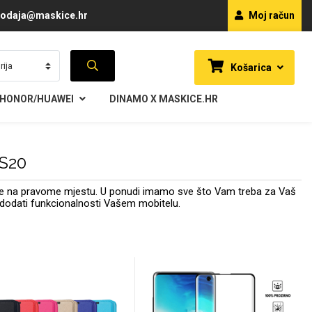
odaja@maskice.hr
Moj račun
Košarica
HONOR/HUAWEI
DINAMO X MASKICE.HR
 S20
 ste na pravome mjestu. U ponudi imamo sve što Vam treba za Vaš
i i dodati funkcionalnosti Vašem mobitelu.