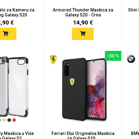
aklo za Kameru za
Armored Thunder Maskica za
Slim
g Galaxy S20
Galaxy S20 - Crna
8,90 €
14,90 €
-50 %
ly Maskica u Više
Ferrari Etui Originalna Maskica
BMW
 Galaxy S2...
za Galaxy S20...