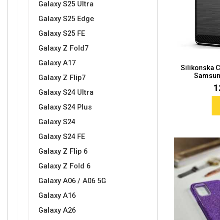
Galaxy S25 Ultra
Galaxy S25 Edge
Galaxy S25 FE
Sleng
Feel Good
Galaxy Z Fold7
Preklopne maskice
Galaxy A17
Silikonska 
Samsung
Galaxy Z Flip7
1
Galaxy S24 Ultra
Galaxy S24 Plus
Životinjsko carstvo
Takeoff
Galaxy S24
Galaxy S24 FE
Galaxy Z Flip 6
Galaxy Z Fold 6
Galaxy A06 / A06 5G
Galaxy A16
Svemirska kolekcija
Valentinovo
Galaxy A26