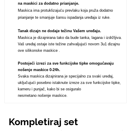
na maskici za dodatno prianjanje.
Za njega
Za nju
Maskica ima protuklizajuću prevlaku koja pruža dodatno
prianjanje te smanjuje šansu ispadanja uređaja iz ruke.
Tanak dizajn ne dodaje težinu Vašem uređaju
.
Maskica je dizajnirana tako da bude tanka, lagana i izdržljiva.
Vaš uređaj ostaje iste težine zahvaljujući novom 3u1 dizajnu
ove silikonske maskice .
Svijet životinja
Auto - Moto motivi
Postojeći izrezi za sve funkcijske tipke omogućavaju
nošenje maskice 0-24h
.
Svaka maskica dizajnirana je specijalno za svaki uređaj,
uključujući posebno istaknute izreze za sve funkcijske tipke,
kameru i punjač, kako bi se osiguralo
nesmetano nošenje maskice.
Mandale / Cvjetni
Citati & Stihovi
motivi
Kompletiraj set