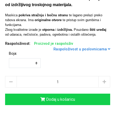
od izdržljivog troslojnog materijala.
Maskica
pokriva stražnju i bočnu stranu
te lagano prelazi preko
rubova ekrana. Ima
originalne otvore
te pristup svim gumbima i
funkcijama.
Univerzalne futrole i
Sleng
Preklopne maskice
Feel Good
Zbog kvalitetne izrade je
otporna
i
izdržljiva.
Pouzdano
štiti uređaj
maskice
od udaraca, nečistoće, padova, ogrebotina i ostalih oštećenja.
Raspoloživost:
Proizvod je raspoloživ
Raspoloživost u poslovnicama
Boja:
Životinjsko carstvo
Takeoff
Dodaj u košaricu
Svemirska kolekcija
Valentinovo