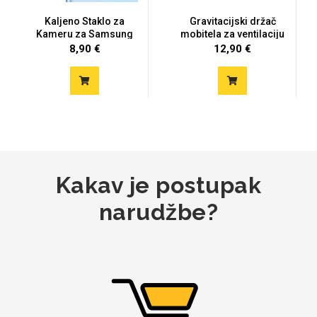
Kaljeno Staklo za
Gravitacijski držač
Kameru za Samsung
mobitela za ventilaciju
Galaxy S20
8,90 €
12,90 €
Mix
Kakav je postupak
narudžbe?