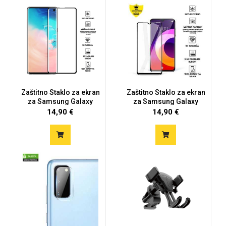
MarbleMania
Zaštitno Staklo za ekran
Zaštitno Staklo za ekran
za Samsung Galaxy
za Samsung Galaxy
S20...
S20...
14,90 €
14,90 €
Gaming motivi
Crtani filmovi
Sportski motivi
Obiteljski motivi