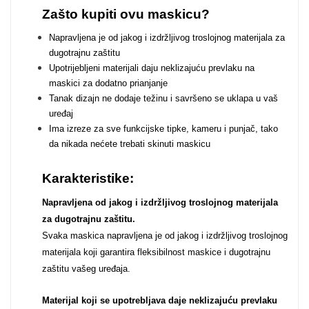
Zodiac
Halloween
Zašto kupiti ovu maskicu?
Napravljena je od jakog i izdržljivog troslojnog materijala za
dugotrajnu zaštitu
Upotrijebljeni materijali daju neklizajuću prevlaku na
maskici za dodatno prianjanje
Tanak dizajn ne dodaje težinu i savršeno se uklapa u vaš
Doodles
Apstraktni motivi
uređaj
Ima izreze za sve funkcijske tipke, kameru i punjač, tako
da nikada nećete trebati skinuti maskicu
Karakteristike:
Napravljena od jakog i izdržljivog troslojnog materijala
za dugotrajnu zaštitu.
Monogrami
Dječji motivi
Svaka maskica napravljena je od jakog i izdržljivog troslojnog
materijala koji garantira fleksibilnost maskice i dugotrajnu
zaštitu vašeg uređaja.
Materijal koji se upotrebljava daje neklizajuću prevlaku