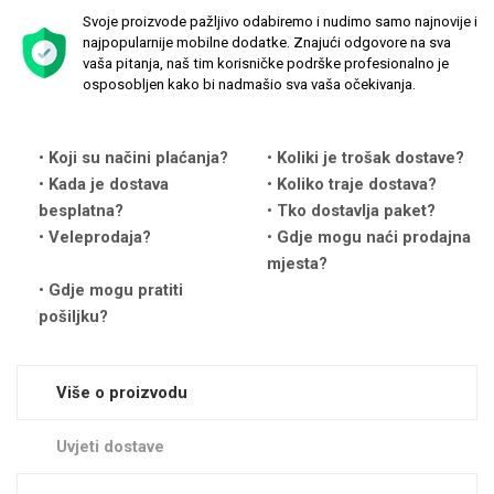
Svoje proizvode pažljivo odabiremo i nudimo samo najnovije i
najpopularnije mobilne dodatke. Znajući odgovore na sva
vaša pitanja, naš tim korisničke podrške profesionalno je
osposobljen kako bi nadmašio sva vaša očekivanja.
Love motivi
I Need Some Space
Koji su načini plaćanja?
Koliki je trošak dostave?
Kada je dostava
Koliko traje dostava?
besplatna?
Tko dostavlja paket?
Veleprodaja?
Gdje mogu naći prodajna
mjesta?
Gdje mogu pratiti
pošiljku?
Quotes Collection
Cirkus
Više o proizvodu
Uvjeti dostave