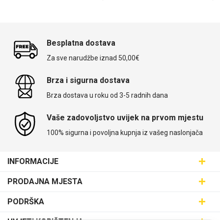
Besplatna dostava
Za sve narudžbe iznad 50,00€
Brza i sigurna dostava
Brza dostava u roku od 3-5 radnih dana
Vaše zadovoljstvo uvijek na prvom mjestu
100% sigurna i povoljna kupnja iz vašeg naslonjača
INFORMACIJE
Maskice.hr - Web trgovina
PRODAJNA MJESTA
SVIJET MASKICA d.o.o.
Poslovnica Trešnjevka
PODRŠKA
Aleja javora 13, 10000 Zagreb
Poslovnica Dubrava
095 5555 345
Dostava