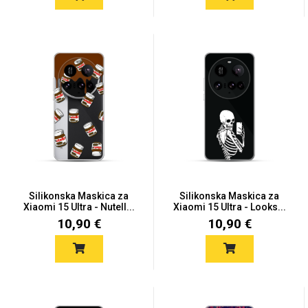
Za njega
Za nju
Svijet životinja
Auto - Moto motivi
Silikonska Maskica za
Silikonska Maskica za
Xiaomi 15 Ultra - Nutell...
Xiaomi 15 Ultra - Looks...
10,90 €
10,90 €
Mandale / Cvjetni
Citati & Stihovi
motivi