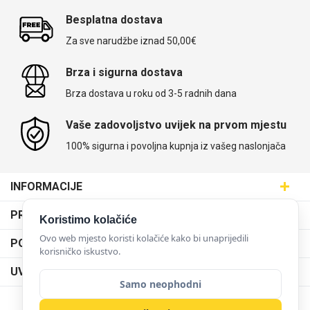
Besplatna dostava
Za sve narudžbe iznad 50,00€
Brza i sigurna dostava
Brza dostava u roku od 3-5 radnih dana
Vaše zadovoljstvo uvijek na prvom mjestu
100% sigurna i povoljna kupnja iz vašeg naslonjača
INFORMACIJE
Maskice.hr - Web trgovina
PRODAJNA MJESTA
Koristimo kolačiće
SVIJET MASKICA d.o.o.
Poslovnica Trešnjevka
Ovo web mjesto koristi kolačiće kako bi unaprijedili
PODRŠKA
Aleja javora 13, 10000 Zagreb
korisničko iskustvo.
Poslovnica Dubrava
095 5555 345
Dostava
UVJETI KORIŠTENJA
prodaja@maskice.hr
Poslovnica Kvatrić
Samo neophodni
O nama
Klub vjernosti
Poslovnica Velika Gorica
Karijera u maskice.hr