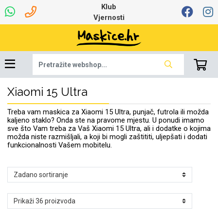
Klub
Vjernosti
Xiaomi 15 Ultra
Univerzalna oprema
Dinamo maskice za
Robotski usisavači
Ruksaci i torbice
Najprodavanije -
Podloga za miš
Igračke i ostalo
Ljetna kolekcija
Pametni Satovi
Auto Kamere
7.0 - 8.0 inča
Selfie Stick
Mikrofoni
Punjači
Bluetooth slušalice
Oprema za Lenovo
Tipkovnice i miševi
Proljetna kolekcija
Šarene maskice
Bežični punjači
Držači za auto
Stolne lampe
8.0 - 9.0 inča
Memorije i
Razno
za tablet
TOP 100
mobitel
memorijske kartice
tablet
Treba vam maskica za Xiaomi 15 Ultra, punjač, futrola ili možda
Punjači za laptope
kaljeno staklo? Onda ste na pravome mjestu. U ponudi imamo
sve što Vam treba za Vaš Xiaomi 15 Ultra, ali i dodatke o kojima
možda niste razmišljali, a koji bi mogli zaštititi, uljepšati i dodati
funkcionalnosti Vašem mobitelu.
Žičane slušalice
9.0 - 10.0 inča
Držači za stol
Web kamere i
Autopunjači
Ventilatori
Winter
Bluetooth Zvučnici
10.0 - 12.0 inča
Držači za bicikl
Power bank
Line Art
Apple
Oprema za Smart
mikrofoni
Apple
Samsung
Watch
Hladnjaci za laptop