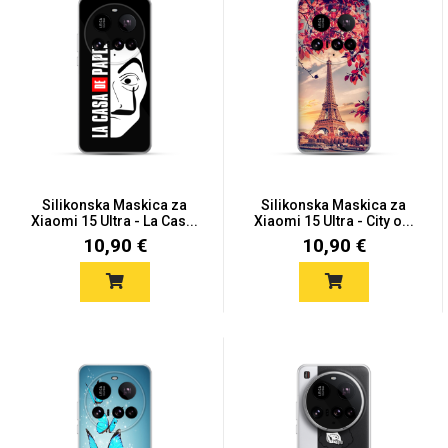
MarbleMania
Silikonska Maskica za
Silikonska Maskica za
Xiaomi 15 Ultra - La Cas...
Xiaomi 15 Ultra - City o...
Gaming motivi
Crtani filmovi
10,90 €
10,90 €
Sportski motivi
Obiteljski motivi