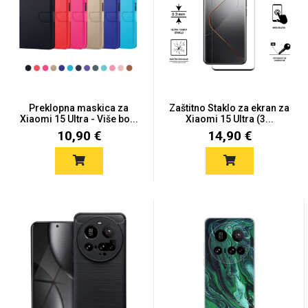
Univerzalne futrole i
Sleng
Preklopne maskice
Feel Good
maskice
Preklopna maskica za
Zaštitno Staklo za ekran za
Xiaomi 15 Ultra - Više bo...
Xiaomi 15 Ultra (3...
10,90 €
14,90 €
Životinjsko carstvo
Takeoff
Svemirska kolekcija
Valentinovo