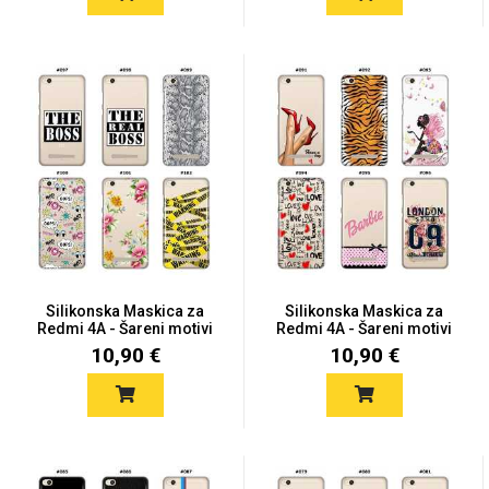
Za njega
Za nju
Svijet životinja
Auto - Moto motivi
Silikonska Maskica za
Silikonska Maskica za
Redmi 4A - Šareni motivi
Redmi 4A - Šareni motivi
10,90 €
10,90 €
Mandale / Cvjetni
Citati & Stihovi
motivi