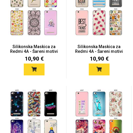
Univerzalne futrole i
Sleng
Preklopne maskice
Feel Good
maskice
Silikonska Maskica za
Silikonska Maskica za
Redmi 4A - Šareni motivi
Redmi 4A - Šareni motivi
10,90 €
10,90 €
Životinjsko carstvo
Takeoff
Svemirska kolekcija
Valentinovo