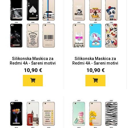
MarbleMania
Silikonska Maskica za
Silikonska Maskica za
Redmi 4A - Šareni motivi
Redmi 4A - Šareni motivi
Gaming motivi
Crtani filmovi
10,90 €
10,90 €
Sportski motivi
Obiteljski motivi