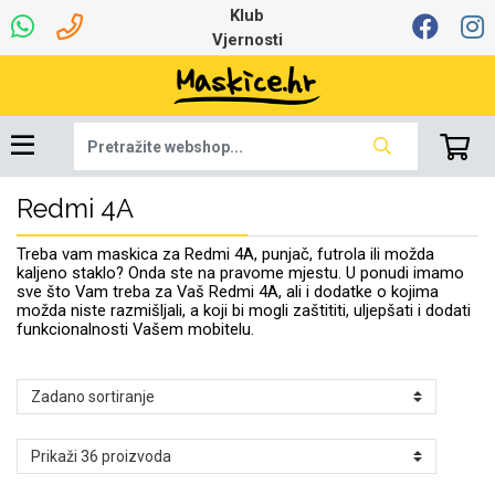
Klub
Vjernosti
Redmi 4A
Univerzalna oprema
Dinamo maskice za
Robotski usisavači
Ruksaci i torbice
Najprodavanije -
Podloga za miš
Igračke i ostalo
Ljetna kolekcija
Pametni Satovi
Auto Kamere
7.0 - 8.0 inča
Selfie Stick
Mikrofoni
Punjači
Bluetooth slušalice
Oprema za Lenovo
Tipkovnice i miševi
Proljetna kolekcija
Šarene maskice
Bežični punjači
Držači za auto
Stolne lampe
8.0 - 9.0 inča
Memorije i
Razno
za tablet
TOP 100
mobitel
memorijske kartice
tablet
Treba vam maskica za Redmi 4A, punjač, futrola ili možda
Punjači za laptope
kaljeno staklo? Onda ste na pravome mjestu. U ponudi imamo
sve što Vam treba za Vaš Redmi 4A, ali i dodatke o kojima
možda niste razmišljali, a koji bi mogli zaštititi, uljepšati i dodati
funkcionalnosti Vašem mobitelu.
Žičane slušalice
9.0 - 10.0 inča
Držači za stol
Web kamere i
Autopunjači
Ventilatori
Winter
Bluetooth Zvučnici
10.0 - 12.0 inča
Držači za bicikl
Power bank
Line Art
Apple
Oprema za Smart
mikrofoni
Apple
Samsung
Watch
Hladnjaci za laptop