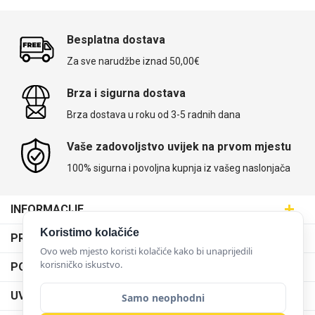
Besplatna dostava
Za sve narudžbe iznad 50,00€
Brza i sigurna dostava
Brza dostava u roku od 3-5 radnih dana
Vaše zadovoljstvo uvijek na prvom mjestu
100% sigurna i povoljna kupnja iz vašeg naslonjača
INFORMACIJE
Maskice.hr - Web trgovina
Koristimo kolačiće
PRODAJNA MJESTA
SVIJET MASKICA d.o.o.
Ovo web mjesto koristi kolačiće kako bi unaprijedili
Poslovnica Trešnjevka
korisničko iskustvo.
PODRŠKA
Aleja javora 13, 10000 Zagreb
Poslovnica Dubrava
095 5555 345
Dostava
UVJETI KORIŠTENJA
Samo neophodni
prodaja@maskice.hr
Poslovnica Kvatrić
O nama