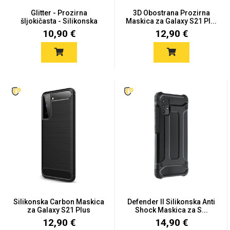
Zodiac
Halloween
Glitter - Prozirna
3D Obostrana Prozirna
šljokičasta - Silikonska
Maskica za Galaxy S21 Pl...
Ma...
10,90 €
12,90 €
Doodles
Apstraktni motivi
Monogrami
Dječji motivi
Silikonska Carbon Maskica
Defender II Silikonska Anti
za Galaxy S21 Plus
Shock Maskica za S...
12,90 €
14,90 €