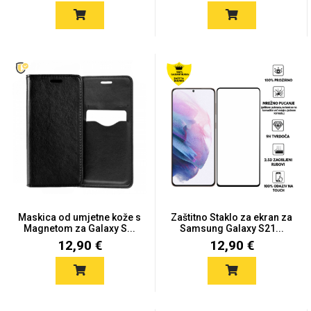
Za njega
Za nju
Svijet životinja
Auto - Moto motivi
Maskica od umjetne kože s
Zaštitno Staklo za ekran za
Magnetom za Galaxy S...
Samsung Galaxy S21...
12,90 €
12,90 €
Mandale / Cvjetni
Citati & Stihovi
motivi