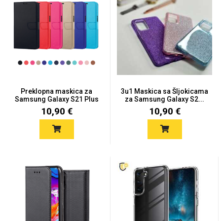
Univerzalne futrole i
Sleng
Preklopne maskice
Feel Good
maskice
Preklopna maskica za
3u1 Maskica sa Šljokicama
Samsung Galaxy S21 Plus
za Samsung Galaxy S2...
-...
10,90 €
10,90 €
Životinjsko carstvo
Takeoff
Svemirska kolekcija
Valentinovo