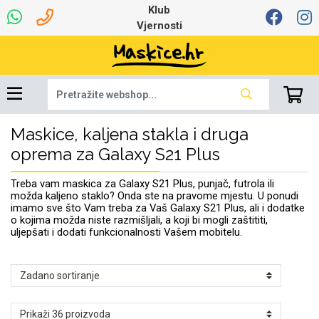
Klub
Vjernosti
Maskice, kaljena stakla i druga
Univerzalna oprema
Dinamo maskice za
Robotski usisavači
Ruksaci i torbice
Najprodavanije -
Podloga za miš
Igračke i ostalo
Ljetna kolekcija
Pametni Satovi
Auto Kamere
7.0 - 8.0 inča
Selfie Stick
Mikrofoni
Punjači
Bluetooth slušalice
Oprema za Lenovo
Tipkovnice i miševi
Proljetna kolekcija
Šarene maskice
Bežični punjači
Držači za auto
Stolne lampe
8.0 - 9.0 inča
Memorije i
Razno
za tablet
TOP 100
mobitel
memorijske kartice
tablet
oprema za Galaxy S21 Plus
Punjači za laptope
Treba vam maskica za Galaxy S21 Plus, punjač, futrola ili
možda kaljeno staklo? Onda ste na pravome mjestu. U ponudi
imamo sve što Vam treba za Vaš Galaxy S21 Plus, ali i dodatke
o kojima možda niste razmišljali, a koji bi mogli zaštititi,
uljepšati i dodati funkcionalnosti Vašem mobitelu.
Žičane slušalice
9.0 - 10.0 inča
Držači za stol
Web kamere i
Autopunjači
Ventilatori
Winter
Bluetooth Zvučnici
10.0 - 12.0 inča
Držači za bicikl
Power bank
Line Art
Apple
Oprema za Smart
mikrofoni
Apple
Samsung
Watch
Hladnjaci za laptop