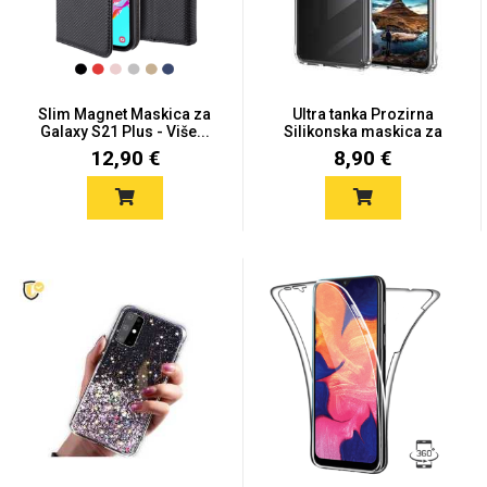
Slim Magnet Maskica za
Ultra tanka Prozirna
Galaxy S21 Plus - Više...
Silikonska maskica za
Love motivi
I Need Some Space
Sam...
12,90 €
8,90 €
Quotes Collection
Cirkus