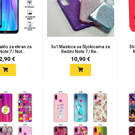
taklo za ekran za
3u1 Maskica sa Šljokicama za
Sl
ote 7 / Not...
Redmi Note 7 / Re...
2,90 €
10,90 €