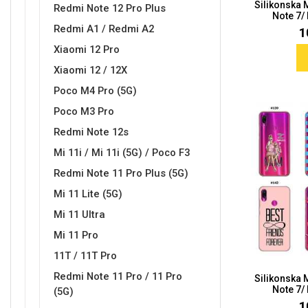
Silikonska
Za njega
Za nju
Redmi Note 12 Pro Plus
Note 7/
Redmi A1 / Redmi A2
1
Xiaomi 12 Pro
Xiaomi 12 / 12X
Poco M4 Pro (5G)
Poco M3 Pro
Svijet životinja
Auto - Moto motivi
Redmi Note 12s
Mi 11i / Mi 11i (5G) / Poco F3
Redmi Note 11 Pro Plus (5G)
Mi 11 Lite (5G)
Mi 11 Ultra
Mandale / Cvjetni motivi
Citati & Stihovi
Mi 11 Pro
11T / 11T Pro
Redmi Note 11 Pro / 11 Pro
Silikonska
Note 7/
(5G)
1