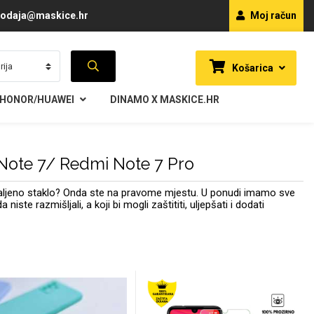
odaja@maskice.hr
Moj račun
Košarica
HONOR/HUAWEI
DINAMO X MASKICE.HR
 Note 7/ Redmi Note 7 Pro
kaljeno staklo? Onda ste na pravome mjestu. U ponudi imamo sve
e razmišljali, a koji bi mogli zaštititi, uljepšati i dodati