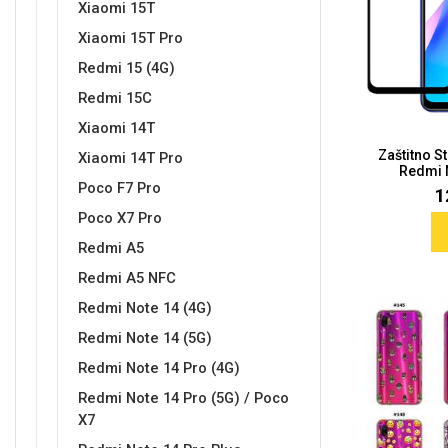
Xiaomi 15T
Xiaomi 15T Pro
Redmi 15 (4G)
Sleng
Feel Good
Redmi 15C
Preklopne maskice
Xiaomi 14T
Zaštitno S
Xiaomi 14T Pro
Redmi N
Poco F7 Pro
1
Poco X7 Pro
Životinjsko carstvo
Takeoff
Redmi A5
Redmi A5 NFC
Redmi Note 14 (4G)
Redmi Note 14 (5G)
Redmi Note 14 Pro (4G)
Redmi Note 14 Pro (5G) / Poco
Svemirska kolekcija
Valentinovo
X7