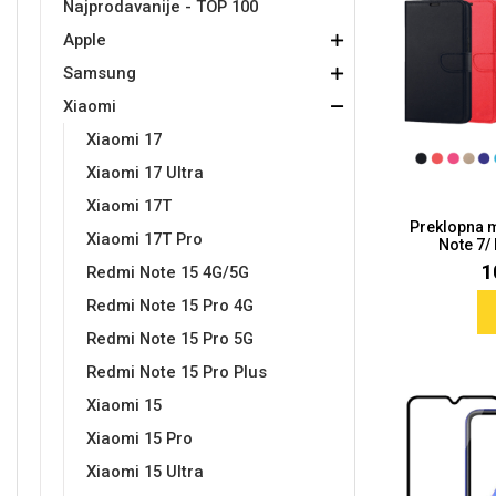
Najprodavanije - TOP 100
Apple
Držači za romobil
FM Transmitteri
USB kablovi
Samsung
Samsung
Babe
Držači za ruku
Šaljivi motivi
HDMI kabel
HI-FI linije
Huawei
Xiaomi
Samsung
Xiaomi
Xiaomi 17
Xiaomi 17 Ultra
Xiaomi 17T
Preklopna 
Punjači za mobitel
Ostali držači
AUX kablovi
Croatos
Sony
Najprodavanije - TOP 100
Adapteri za mobitel
Spigen maskice
LCD Tablet
Xiaomi 17T Pro
Note 7/
1
Redmi Note 15 4G/5G
Redmi Note 15 Pro 4G
Redmi Note 15 Pro 5G
Redmi Note 15 Pro Plus
Xiaomi 15
Univerzalno kaljeno staklo
Gym
Univerzalne futrole i
Unicorn kolekcija
Xiaomi 15 Pro
maskice
Xiaomi 15 Ultra