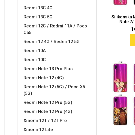
Redmi 13C 4G
Redmi 13C 5G
Silikonska
Note 7/
Redmi 12C / Redmi 11A / Poco
1
C55
Redmi 12 4G / Redmi 12 5G
Doodles
Apstraktni motivi
Redmi 10A
Redmi 10C
Redmi Note 13 Pro Plus
Redmi Note 12 (4G)
Redmi Note 12 (5G) / Poco X5
Monogrami
Dječji motivi
(5G)
Redmi Note 12 Pro (5G)
Redmi Note 12 Pro (4G)
Xiaomi 12T / 12T Pro
Xiaomi 12 Lite