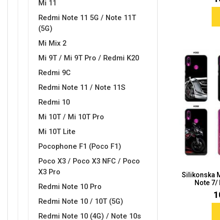
Mi 11
Redmi Note 11 5G / Note 11T
MarbleMania
Gaming motivi
(5G)
Mi Mix 2
Mi 9T / Mi 9T Pro / Redmi K20
Redmi 9C
Redmi Note 11 / Note 11S
Crtani filmovi
Sportski motivi
Redmi 10
Mi 10T / Mi 10T Pro
Mi 10T Lite
Pocophone F1 (Poco F1)
Poco X3 / Poco X3 NFC / Poco
X3 Pro
Silikonska
Obiteljski motivi
Mix
Note 7/
Redmi Note 10 Pro
1
Redmi Note 10 / 10T (5G)
Redmi Note 10 (4G) / Note 10s