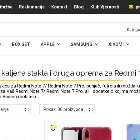
ritužbe
Reklamacije
Kontakt
Blog
Klub Vjernosti
pr
BOX SET
APPLE
SAMSUNG
XIAOMI
 kaljena stakla i druga oprema za Redmi
ica za Redmi Note 7/ Redmi Note 7 Pro, punjač, futrola ili možda 
a Vaš Redmi Note 7/ Redmi Note 7 Pro, ali i dodatke o kojima možda nist
ti Vašem mobitelu.