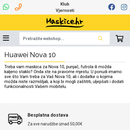
Klub
Vjernosti
Huawei Nova 10
Univerzalna oprema
Dinamo maskice za
Robotski usisavači
Ruksaci i torbice
Najprodavanije -
Podloga za miš
Igračke i ostalo
Ljetna kolekcija
Pametni Satovi
Auto Kamere
7.0 - 8.0 inča
Selfie Stick
Mikrofoni
Punjači
Bluetooth slušalice
Oprema za Lenovo
Tipkovnice i miševi
Proljetna kolekcija
Šarene maskice
Bežični punjači
Držači za auto
Stolne lampe
8.0 - 9.0 inča
Memorije i
Razno
za tablet
TOP 100
mobitel
memorijske kartice
tablet
Treba vam maskica za Nova 10, punjač, futrola ili možda
Punjači za laptope
kaljeno staklo? Onda ste na pravome mjestu. U ponudi imamo
sve što Vam treba za Vaš Nova 10, ali i dodatke o kojima
možda niste razmišljali, a koji bi mogli zaštititi, uljepšati i dodati
funkcionalnosti Vašem mobitelu.
Žičane slušalice
9.0 - 10.0 inča
Držači za stol
Web kamere i
Autopunjači
Ventilatori
Winter
Bluetooth Zvučnici
10.0 - 12.0 inča
Držači za bicikl
Power bank
Line Art
Apple
Oprema za Smart
mikrofoni
Apple
Samsung
Watch
Besplatna dostava
Hladnjaci za laptop
Za sve narudžbe iznad 50,00€