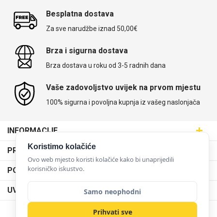
Besplatna dostava
Za sve narudžbe iznad 50,00€
Brza i sigurna dostava
Brza dostava u roku od 3-5 radnih dana
Vaše zadovoljstvo uvijek na prvom mjestu
100% sigurna i povoljna kupnja iz vašeg naslonjača
INFORMACIJE
Maskice.hr - Web trgovina
Koristimo kolačiće
PRODAJNA MJESTA
SVIJET MASKICA d.o.o.
Ovo web mjesto koristi kolačiće kako bi unaprijedili
Poslovnica Trešnjevka
korisničko iskustvo.
PODRŠKA
Aleja javora 13, 10000 Zagreb
Poslovnica Dubrava
095 5555 345
Dostava
UVJETI KORIŠTENJA
Samo neophodni
prodaja@maskice.hr
Poslovnica Kvatrić
O nama
Klub vjernosti
Prihvati sve
Poslovnica Velika Gorica
Karijera u maskice.hr