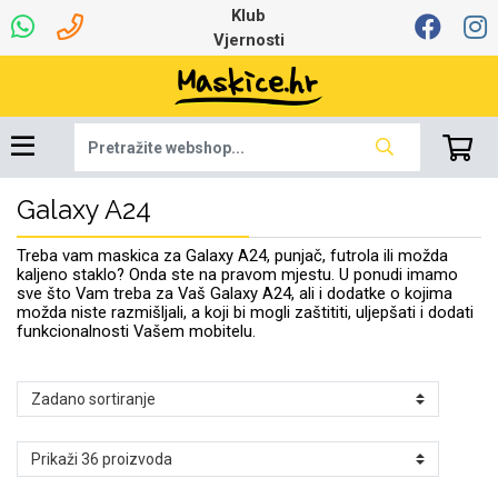
Klub
Vjernosti
Galaxy A24
Univerzalna oprema
Dinamo maskice za
Robotski usisavači
Ruksaci i torbice
Najprodavanije -
Podloga za miš
Igračke i ostalo
Ljetna kolekcija
Pametni Satovi
Auto Kamere
7.0 - 8.0 inča
Selfie Stick
Mikrofoni
Punjači
Bluetooth slušalice
Oprema za Lenovo
Tipkovnice i miševi
Proljetna kolekcija
Šarene maskice
Bežični punjači
Držači za auto
Stolne lampe
8.0 - 9.0 inča
Memorije i
Razno
za tablet
TOP 100
mobitel
memorijske kartice
tablet
Treba vam maskica za Galaxy A24, punjač, futrola ili možda
Punjači za laptope
kaljeno staklo? Onda ste na pravom mjestu. U ponudi imamo
sve što Vam treba za Vaš Galaxy A24, ali i dodatke o kojima
možda niste razmišljali, a koji bi mogli zaštititi, uljepšati i dodati
funkcionalnosti Vašem mobitelu.
Žičane slušalice
9.0 - 10.0 inča
Držači za stol
Web kamere i
Autopunjači
Ventilatori
Winter
Bluetooth Zvučnici
10.0 - 12.0 inča
Držači za bicikl
Power bank
Line Art
Apple
Oprema za Smart
mikrofoni
Apple
Samsung
Watch
Hladnjaci za laptop