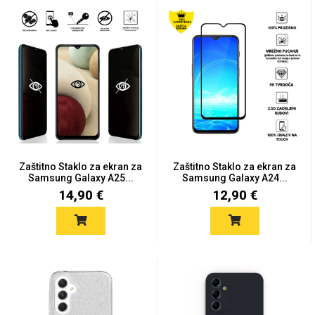
Držači za romobil
FM Transmitteri
USB kablovi
Huawei
Babe
Držači za ruku
Šaljivi motivi
HDMI kabel
HI-FI linije
Samsung
Huawei
Sony
Ostali držači
AUX kablovi
Croatos
Xiaomi
Adapteri za mobitel
Punjači za mobitel
Najprodavanije -
LCD Tablet
TOP 100
Zaštitno Staklo za ekran za
Zaštitno Staklo za ekran za
Samsung Galaxy A25...
Samsung Galaxy A24...
14,90 €
12,90 €
Spigen maskice
Univerzalno kaljeno
Gym
Unicorn kolekcija
staklo