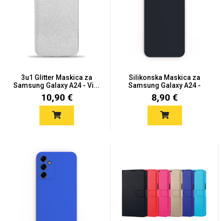
Univerzalne futrole i
Sleng
Preklopne maskice
Feel Good
maskice
3u1 Glitter Maskica za
Silikonska Maskica za
Samsung Galaxy A24 - Vi...
Samsung Galaxy A24 -
Crn...
10,90 €
8,90 €
Životinjsko carstvo
Takeoff
Svemirska kolekcija
Valentinovo