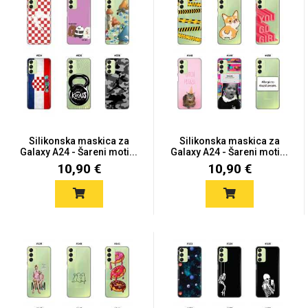
MarbleMania
Silikonska maskica za
Silikonska maskica za
Galaxy A24 - Šareni moti...
Galaxy A24 - Šareni moti...
Gaming motivi
Crtani filmovi
10,90 €
10,90 €
Sportski motivi
Obiteljski motivi