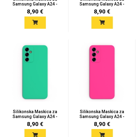
Zodiac
Halloween
Samsung Galaxy A24 -
Samsung Galaxy A24 -
Tam...
Svi...
8,90 €
8,90 €
Doodles
Apstraktni motivi
Monogrami
Dječji motivi
Silikonska Maskica za
Silikonska Maskica za
Samsung Galaxy A24 -
Samsung Galaxy A24 -
Tir...
Tam...
8,90 €
8,90 €