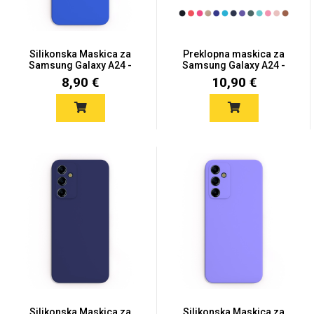
Silikonska Maskica za
Preklopna maskica za
Samsung Galaxy A24 -
Samsung Galaxy A24 -
Pla...
Više...
8,90 €
10,90 €
Love motivi
I Need Some Space
Quotes Collection
Cirkus
Silikonska Maskica za
Silikonska Maskica za