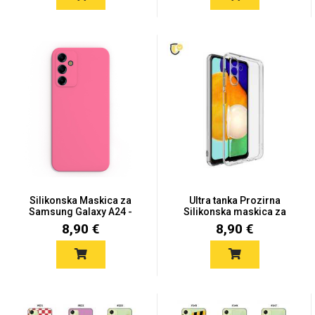
Za njega
Za nju
Svijet životinja
Auto - Moto motivi
Silikonska Maskica za
Ultra tanka Prozirna
Samsung Galaxy A24 -
Silikonska maskica za
Roz...
Sam...
8,90 €
8,90 €
Mandale / Cvjetni
Citati & Stihovi
motivi