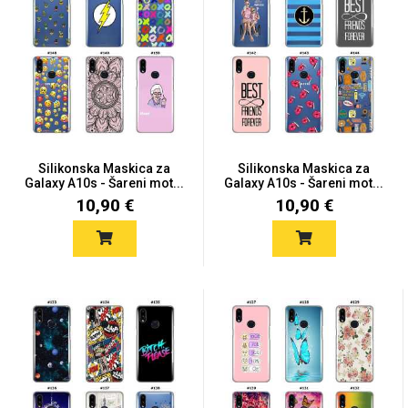
Univerzalne futrole i
Sleng
Preklopne maskice
Feel Good
maskice
Silikonska Maskica za
Silikonska Maskica za
Galaxy A10s - Šareni mot...
Galaxy A10s - Šareni mot...
10,90 €
10,90 €
Životinjsko carstvo
Takeoff
Svemirska kolekcija
Valentinovo