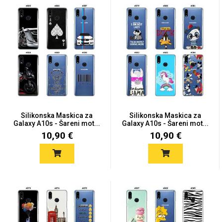
MarbleMania
Gaming motivi
Crtani filmovi
Silikonska Maskica za
Silikonska Maskica za
Galaxy A10s - Šareni mot...
Galaxy A10s - Šareni mot...
10,90 €
10,90 €
Sportski motivi
Obiteljski motivi