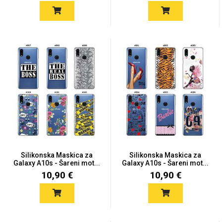
Za njega
Za nju
Svijet životinja
Auto - Moto motivi
Silikonska Maskica za
Silikonska Maskica za
Galaxy A10s - Šareni mot...
Galaxy A10s - Šareni mot...
10,90 €
10,90 €
Mandale / Cvjetni
Citati & Stihovi
motivi