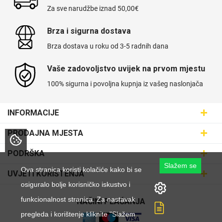
Za sve narudžbe iznad 50,00€
Brza i sigurna dostava
Brza dostava u roku od 3-5 radnih dana
Univerzalne futrole i
Sleng
Preklopne maskice
Feel Good
maskice
Vaše zadovoljstvo uvijek na prvom mjestu
100% sigurna i povoljna kupnja iz vašeg naslonjača
INFORMACIJE
Maskice.hr - Web trgovina
Životinjsko carstvo
Takeoff
PRODAJNA MJESTA
SVIJET MASKICA d.o.o.
Poslovnica Trešnjevka
PODRŠKA
Aleja javora 13, 10000 Zagreb
Poslovnica Dubrava
Slažem se
095 5555 345
Dostava
Ova stranica koristi kolačiće kako bi se
UVJETI KORIŠTENJA
prodaja@maskice.hr
Poslovnica Kvatrić
O nama
osiguralo bolje korisničko iskustvo i
Klub vjernosti
Poslovnica Velika Gorica
funkcionalnost stranica. Za nastavak
Karijera u maskice.hr
NAČINI PLAĆANJA
Obrazac za jednostrani raskid ugovora
Svemirska kolekcija
Valentinovo
Poslovnica Karlovac
pregleda i korištenje kliknite "Slažem
Postani partner
Uvjeti korištenja