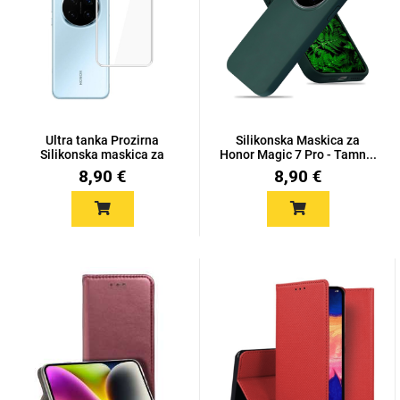
Univerzalne futrole i
Sleng
Preklopne maskice
Feel Good
maskice
Ultra tanka Prozirna
Silikonska Maskica za
Silikonska maskica za
Honor Magic 7 Pro - Tamn...
Hon...
8,90 €
8,90 €
Životinjsko carstvo
Takeoff
Svemirska kolekcija
Valentinovo