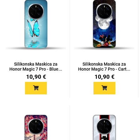
MarbleMania
Silikonska Maskica za
Silikonska Maskica za
Honor Magic 7 Pro - Blue...
Honor Magic 7 Pro - Cart...
Gaming motivi
Crtani filmovi
10,90 €
10,90 €
Sportski motivi
Obiteljski motivi