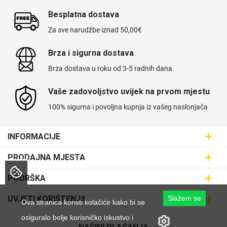
Besplatna dostava
Za sve narudžbe iznad 50,00€
Brza i sigurna dostava
Brza dostava u roku od 3-5 radnih dana
Vaše zadovoljstvo uvijek na prvom mjestu
100% sigurna i povoljna kupnja iz vašeg naslonjača
INFORMACIJE
Maskice.hr - Web trgovina
PRODAJNA MJESTA
SVIJET MASKICA d.o.o.
Poslovnica Trešnjevka
PODRŠKA
Aleja javora 13, 10000 Zagreb
Poslovnica Dubrava
095 5555 345
Dostava
UVJETI KORIŠTENJA
Slažem se
Ova stranica koristi kolačiće kako bi se
prodaja@maskice.hr
Poslovnica Kvatrić
O nama
Klub vjernosti
osiguralo bolje korisničko iskustvo i
Poslovnica Velika Gorica
Karijera u maskice.hr