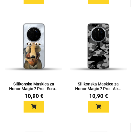
Za njega
Za nju
Svijet životinja
Auto - Moto motivi
Silikonska Maskica za
Silikonska Maskica za
Honor Magic 7 Pro - Scra...
Honor Magic 7 Pro - Air...
10,90 €
10,90 €
Mandale / Cvjetni
Citati & Stihovi
motivi