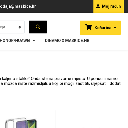
odaja@maskice.hr
Moj račun
Košarica
HONOR/HUAWEI
DINAMO X MASKICE.HR
da kaljeno staklo? Onda ste na pravome mjestu. U ponudi imamo
žda niste razmišljali, a koji bi mogli zaštititi, uljepšati i dodati