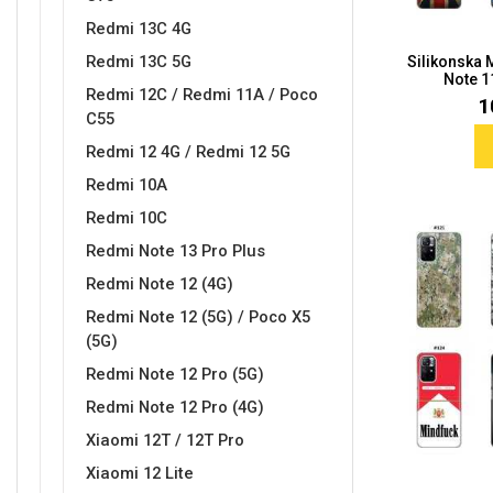
Redmi 13C 4G
Redmi 13C 5G
Silikonska
Note 11
Redmi 12C / Redmi 11A / Poco
1
C55
Redmi 12 4G / Redmi 12 5G
Doodles
Apstraktni motivi
Redmi 10A
Redmi 10C
Redmi Note 13 Pro Plus
Redmi Note 12 (4G)
Redmi Note 12 (5G) / Poco X5
Monogrami
Dječji motivi
(5G)
Redmi Note 12 Pro (5G)
Redmi Note 12 Pro (4G)
Xiaomi 12T / 12T Pro
Xiaomi 12 Lite