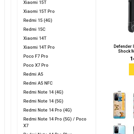
Xiaomi 15T
Xiaomi 15T Pro
Redmi 15 (4G)
Sleng
Feel Good
Redmi 15C
Preklopne maskice
Xiaomi 14T
Defender I
Xiaomi 14T Pro
Shock M
Poco F7 Pro
1
Poco X7 Pro
Životinjsko carstvo
Takeoff
Redmi A5
Redmi A5 NFC
Redmi Note 14 (4G)
Redmi Note 14 (5G)
Redmi Note 14 Pro (4G)
Redmi Note 14 Pro (5G) / Poco
Svemirska kolekcija
Valentinovo
X7