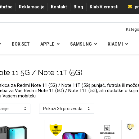
ritužbe
Reklamacije
Kontakt
Blog
Klub Vjernosti
pr
BOX SET
APPLE
SAMSUNG
XIAOMI
te 11 5G / Note 11T (5G)
ica za Redmi Note 11 (5G) / Note 11T (5G) punjač, futrola ili mož
ba za Vaš Redmi Note 11 (5G) / Note 11T (5G), ali i dodatke o kojima mo
ti Vašem mobitelu.