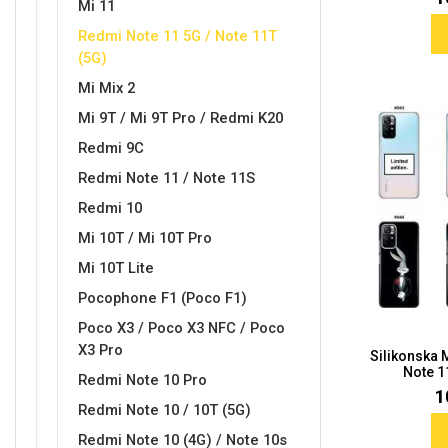
Mi 11
Redmi Note 11 5G / Note 11T
MarbleMania
Gaming motivi
(5G)
Mi Mix 2
Mi 9T / Mi 9T Pro / Redmi K20
Redmi 9C
Redmi Note 11 / Note 11S
Crtani filmovi
Sportski motivi
Redmi 10
Mi 10T / Mi 10T Pro
Mi 10T Lite
Pocophone F1 (Poco F1)
Poco X3 / Poco X3 NFC / Poco
X3 Pro
Silikonska
Obiteljski motivi
Mix
Note 11
Redmi Note 10 Pro
1
Redmi Note 10 / 10T (5G)
Redmi Note 10 (4G) / Note 10s