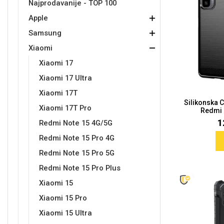
Najprodavanije - TOP 100
Apple
Držači za romobil
FM Transmitteri
USB kablovi
Samsung
Samsung
Babe
Držači za ruku
Šaljivi motivi
HDMI kabel
HI-FI linije
Huawei
Xiaomi
Samsung
Xiaomi
Xiaomi 17
Xiaomi 17 Ultra
Xiaomi 17T
Silikonska 
Punjači za mobitel
Ostali držači
AUX kablovi
Croatos
Sony
Najprodavanije - TOP 100
Adapteri za mobitel
Spigen maskice
LCD Tablet
Xiaomi 17T Pro
Redmi 
1
Redmi Note 15 4G/5G
Redmi Note 15 Pro 4G
Redmi Note 15 Pro 5G
Redmi Note 15 Pro Plus
Xiaomi 15
Univerzalno kaljeno staklo
Gym
Univerzalne futrole i
Unicorn kolekcija
Xiaomi 15 Pro
maskice
Xiaomi 15 Ultra