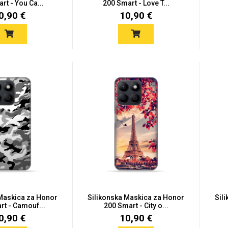
rt - You Ca...
200 Smart - Love T...
0,90 €
10,90 €
 Maskica za Honor
Silikonska Maskica za Honor
Sil
rt - Camouf...
200 Smart - City o...
0,90 €
10,90 €