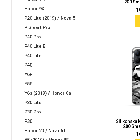
200 Sma
Za njega
Za nju
1
Honor 9X
P20 Lite (2019) / Nova 5i
P Smart Pro
P40 Pro
P40 Lite E
Svijet životinja
Auto - Moto motivi
P40 Lite
P40
Y6P
Y5P
Y6s (2019) / Honor 8a
P30 Lite
Mandale / Cvjetni motivi
Citati & Stihovi
P30 Pro
P30
Silikonska
200 Sma
Honor 20 / Nova 5T
1