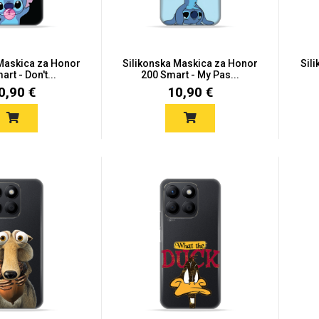
 Maskica za Honor
Silikonska Maskica za Honor
Sil
rt - Don't...
200 Smart - My Pas...
0,90 €
10,90 €