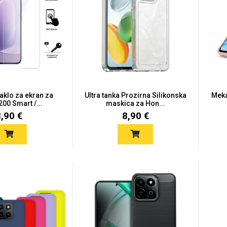
taklo za ekran za
Ultra tanka Prozirna Silikonska
Meka
00 Smart /...
maskica za Hon...
8,90 €
8,90 €