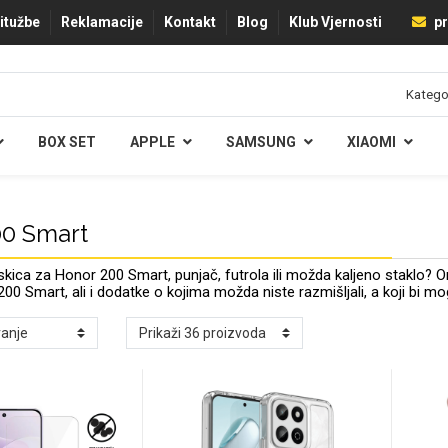
ritužbe
Reklamacije
Kontakt
Blog
Klub Vjernosti
pr
BOX SET
APPLE
SAMSUNG
XIAOMI
00 Smart
ica za Honor 200 Smart, punjač, futrola ili možda kaljeno staklo?
0 Smart, ali i dodatke o kojima možda niste razmišljali, a koji bi mogl