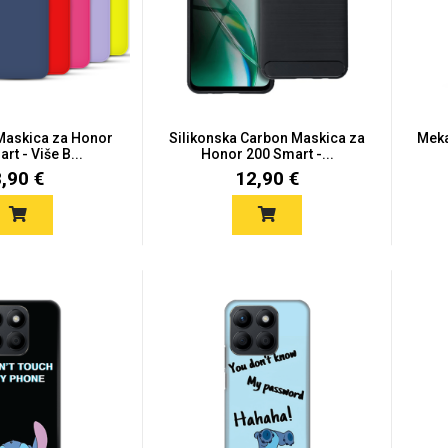
 Maskica za Honor
Silikonska Carbon Maskica za
Meka
rt - Više B...
Honor 200 Smart -...
8,90 €
12,90 €