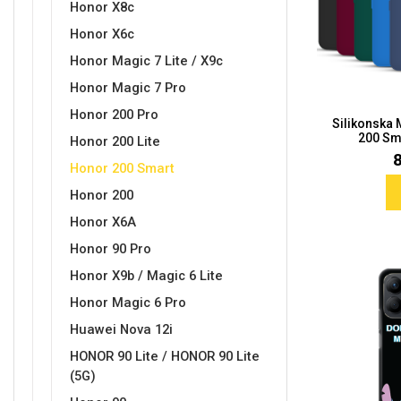
Honor X8c
Honor X6c
Honor Magic 7 Lite / X9c
Sleng
Feel Good
Honor Magic 7 Pro
Preklopne maskice
Honor 200 Pro
Silikonska
200 Sma
Honor 200 Lite
Honor 200 Smart
Honor 200
Životinjsko carstvo
Takeoff
Honor X6A
Honor 90 Pro
Honor X9b / Magic 6 Lite
Honor Magic 6 Pro
Huawei Nova 12i
HONOR 90 Lite / HONOR 90 Lite
Svemirska kolekcija
Valentinovo
(5G)