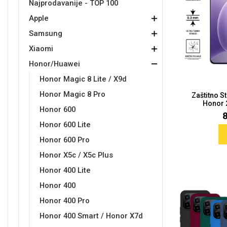
Najprodavanije - TOP 100
Apple
Držači za romobil
FM Transmitteri
USB kablovi
Samsung
Samsung
Babe
Držači za ruku
Šaljivi motivi
HDMI kabel
HI-FI linije
Huawei
Xiaomi
Samsung
Xiaomi
Honor/Huawei
Honor Magic 8 Lite / X9d
Honor Magic 8 Pro
Zaštitno S
Honor 2
Punjači za mobitel
Ostali držači
AUX kablovi
Croatos
Sony
Najprodavanije - TOP 100
Adapteri za mobitel
Spigen maskice
LCD Tablet
Honor 600
Honor 600 Lite
Honor 600 Pro
Honor X5c / X5c Plus
Honor 400 Lite
Honor 400
Univerzalno kaljeno staklo
Gym
Univerzalne futrole i
Unicorn kolekcija
Honor 400 Pro
maskice
Honor 400 Smart / Honor X7d