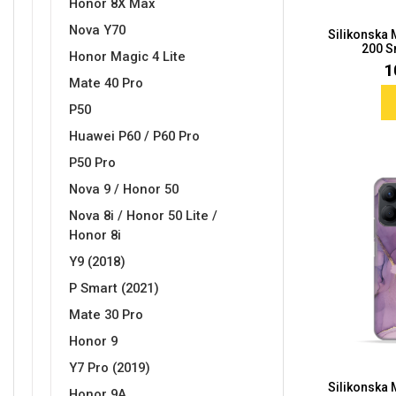
Honor 8X Max
Nova Y70
Silikonska
200 S
Honor Magic 4 Lite
1
Mate 40 Pro
P50
Doodles
Apstraktni motivi
Huawei P60 / P60 Pro
P50 Pro
Nova 9 / Honor 50
Nova 8i / Honor 50 Lite /
Honor 8i
Y9 (2018)
Monogrami
Dječji motivi
P Smart (2021)
Mate 30 Pro
Honor 9
Y7 Pro (2019)
Silikonska
Honor 9A