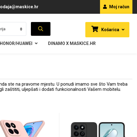
odaja@maskice.hr
Moj račun
Košarica
HONOR/HUAWEI
DINAMO X MASKICE.HR
 Onda ste na pravome mjestu. U ponudi imamo sve što Vam treba
i zaštititi, uljepšati i dodati funkcionalnosti Vašem mobitelu.