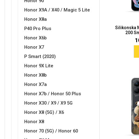
Honor 90
Honor X9A / X40 / Magic 5 Lite
Honor X8a
Silikonska
P40 Pro Plus
200 Sma
Love motivi
I Need Some Space
Honor X6b
1
Honor X7
P Smart (2020)
Honor 9X Lite
Honor X8b
Quotes Collection
Cirkus
Honor X7a
Honor X7b / Honor 50 Plus
Honor X30 / X9 / X9 5G
Honor X8 (5G) / X6
Honor X8
Honor 70 (5G) / Honor 60
Zodiac
Halloween