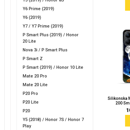
Y5 (2019) / Honor 8S
Y6 Prime (2019)
MarbleMania
Gaming motivi
Y6 (2019)
Y7 / Y7 Prime (2019)
P Smart Plus (2019) / Honor
20 Lite
Nova 3i / P Smart Plus
Crtani filmovi
Sportski motivi
P Smart Z
P Smart (2019) / Honor 10 Lite
Mate 20 Pro
Mate 20 Lite
P20 Pro
Silikonska
P20 Lite
200 Sma
Obiteljski motivi
Mix
1
P20
Y5 (2018) / Honor 7S / Honor 7
Play