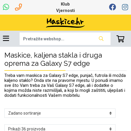
Klub
Vjernosti
Maskice, kaljena stakla i druga
Univerzalna oprema
Dinamo maskice za
Robotski usisavači
Ruksaci i torbice
Najprodavanije -
Podloga za miš
Igračke i ostalo
Ljetna kolekcija
Pametni Satovi
Auto Kamere
7.0 - 8.0 inča
Selfie Stick
Mikrofoni
Punjači
Bluetooth slušalice
Oprema za Lenovo
Tipkovnice i miševi
Proljetna kolekcija
Šarene maskice
Bežični punjači
Držači za auto
Stolne lampe
8.0 - 9.0 inča
Memorije i
Razno
za tablet
TOP 100
mobitel
memorijske kartice
tablet
oprema za Galaxy S7 edge
Punjači za laptope
Treba vam maskica za Galaxy S7 edge, punjač, futrola ili možda
kaljeno staklo? Onda ste na pravome mjestu. U ponudi imamo
sve što Vam treba za Vaš Galaxy S7 edge, ali i dodatke o
kojima možda niste razmišljali, a koji bi mogli zaštititi, uljepšati i
dodati funkcionalnosti Vašem mobitelu.
Žičane slušalice
9.0 - 10.0 inča
Držači za stol
Web kamere i
Autopunjači
Ventilatori
Winter
Bluetooth Zvučnici
10.0 - 12.0 inča
Držači za bicikl
Power bank
Line Art
Apple
Oprema za Smart
mikrofoni
Apple
Samsung
Watch
Hladnjaci za laptop