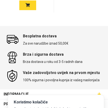
Za njega
Za nju
Besplatna dostava
Za sve narudžbe iznad 50,00€
Svijet životinja
Auto - Moto motivi
Brza i sigurna dostava
Brza dostava u roku od 3-5 radnih dana
Vaše zadovoljstvo uvijek na prvom mjestu
100% sigurna i povoljna kupnja iz vašeg naslonjača
Mandale / Cvjetni
Citati & Stihovi
motivi
INFORMACIJE
Maskice.hr - Web trgovina
Koristimo kolačiće
PRODAJNA MJESTA
SVIJET MASKICA d.o.o.