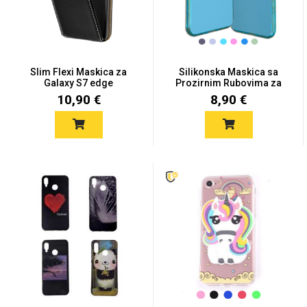
Slim Flexi Maskica za
Silikonska Maskica sa
Galaxy S7 edge
Prozirnim Rubovima za
Love motivi
I Need Some Space
Ga...
10,90 €
8,90 €
Quotes Collection
Cirkus