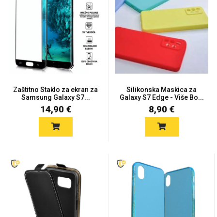
Univerzalne futrole i
Sleng
Preklopne maskice
Feel Good
maskice
Zaštitno Staklo za ekran za
Silikonska Maskica za
Samsung Galaxy S7...
Galaxy S7 Edge - Više Bo...
14,90 €
8,90 €
Životinjsko carstvo
Takeoff
Svemirska kolekcija
Valentinovo