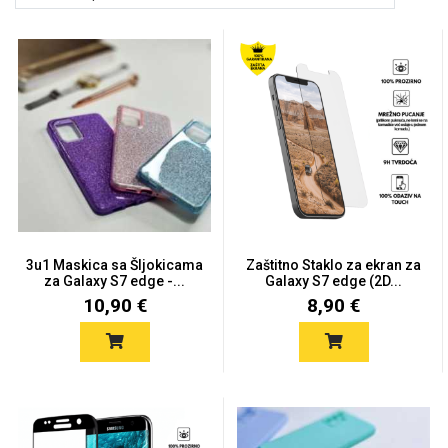
Držači za romobil
FM Transmitteri
USB kablovi
Huawei
Babe
Držači za ruku
Šaljivi motivi
HDMI kabel
HI-FI linije
Samsung
Huawei
Sony
Ostali držači
AUX kablovi
Croatos
Xiaomi
Adapteri za mobitel
Punjači za mobitel
Najprodavanije -
LCD Tablet
TOP 100
3u1 Maskica sa Šljokicama
Zaštitno Staklo za ekran za
za Galaxy S7 edge -...
Galaxy S7 edge (2D...
10,90 €
8,90 €
Spigen maskice
Univerzalno kaljeno
Gym
Unicorn kolekcija
staklo