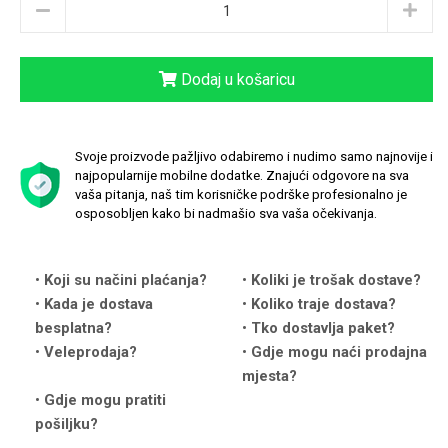
Dodaj u košaricu
Love motivi
I Need Some Space
Svoje proizvode pažljivo odabiremo i nudimo samo najnovije i
najpopularnije mobilne dodatke. Znajući odgovore na sva
vaša pitanja, naš tim korisničke podrške profesionalno je
osposobljen kako bi nadmašio sva vaša očekivanja.
Koji su načini plaćanja?
Koliki je trošak dostave?
Quotes Collection
Cirkus
Kada je dostava
Koliko traje dostava?
besplatna?
Tko dostavlja paket?
Veleprodaja?
Gdje mogu naći prodajna
mjesta?
Gdje mogu pratiti
pošiljku?