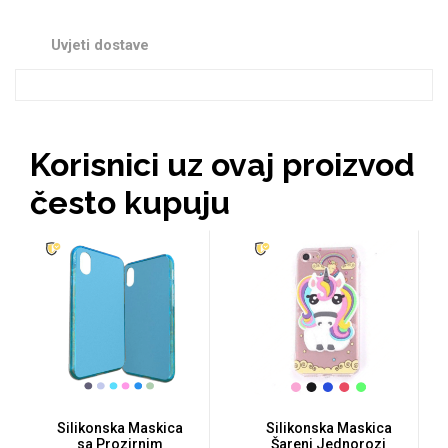
Zodiac
Halloween
Uvjeti dostave
Korisnici uz ovaj proizvod
Doodles
Apstraktni motivi
često kupuju
Monogrami
Dječji motivi
Silikonska Maskica
Silikonska Maskica
sa Prozirnim
Šareni Jednorozi