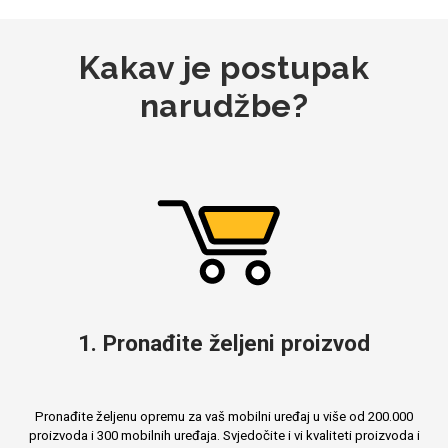
Kakav je postupak
MarbleMania
narudžbe?
Gaming motivi
Crtani filmovi
1. Pronađite željeni proizvod
Sportski motivi
Obiteljski motivi
Pronađite željenu opremu za vaš mobilni uređaj u više od 200.000
proizvoda i 300 mobilnih uređaja. Svjedočite i vi kvaliteti proizvoda i