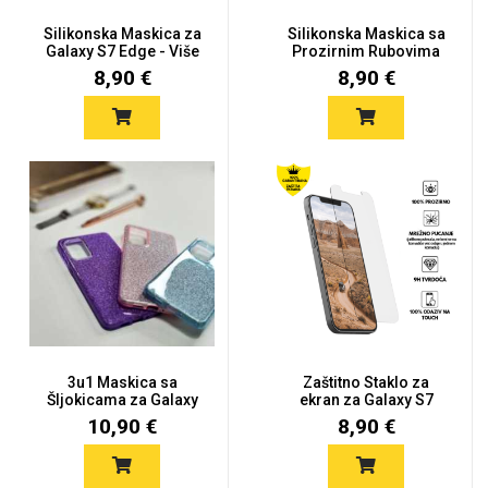
Silikonska Maskica za
Silikonska Maskica sa
Galaxy S7 Edge - Više
Prozirnim Rubovima
Bo...
za Ga...
8,90 €
8,90 €
3u1 Maskica sa
Zaštitno Staklo za
Šljokicama za Galaxy
ekran za Galaxy S7
S7 edge -...
edge (2D...
10,90 €
8,90 €