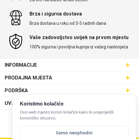
Brza i sigurna dostava
Brza dostava u roku od 3-5 radnih dana
Vaše zadovoljstvo uvijek na prvom mjestu
100% sigurna i povoljna kupnja iz vašeg naslonjača
INFORMACIJE
Maskice.hr - Web trgovina
PRODAJNA MJESTA
SVIJET MASKICA d.o.o.
Poslovnica Trešnjevka
PODRŠKA
Aleja javora 13, 10000 Zagreb
Poslovnica Dubrava
095 5555 345
Dostava
UVJETI KORIŠTENJA
Koristimo kolačiće
prodaja@maskice.hr
Poslovnica Kvatrić
O nama
Ovo web mjesto koristi kolačiće kako bi unaprijedili
Klub vjernosti
Poslovnica Velika Gorica
korisničko iskustvo.
Karijera u maskice.hr
NAČINI PLAĆANJA
Obrazac za jednostrani raskid ugovora
Poslovnica Karlovac
Postani partner
Samo neophodni
Uvjeti korištenja
Poslovnica Ilica