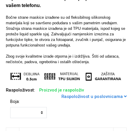
vašem telefonu.
Bočne strane maskice izrađene su od fleksibilnog silikonskog
materijala koji se savršeno podudara s vašim pametnim uređajem.
Stražnja strana maskice izrađena je od TPU materijala, ispod kojeg se
Univerzalne futrole i
Sleng
Preklopne maskice
Feel Good
proteže liquid sparkle sjaj. Zahvaljujući namjenskim izrezima za
maskice
funkcijske tipke, te otvora za fotoaparat, zvučnik i punjač, osigurana je
potpuna funkcionalnost vašeg uređaja.
Zbog svoje kvalitetne izrade otporna je i izdržljiva. Štiti od udaraca,
nečistoće, padova, ogrebotina i ostalih oštećenja.
Životinjsko carstvo
Takeoff
Raspoloživost:
Proizvod je raspoloživ
Raspoloživost u poslovnicama
Boja:
Svemirska kolekcija
Valentinovo