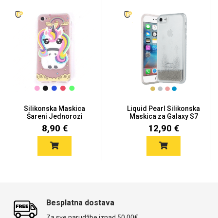
Silikonska Maskica
Liquid Pearl Silikonska
Šareni Jednorozi
Maskica za Galaxy S7
Galaxy S7...
e...
8,90 €
12,90 €
Besplatna dostava
Za sve narudžbe iznad 50,00€