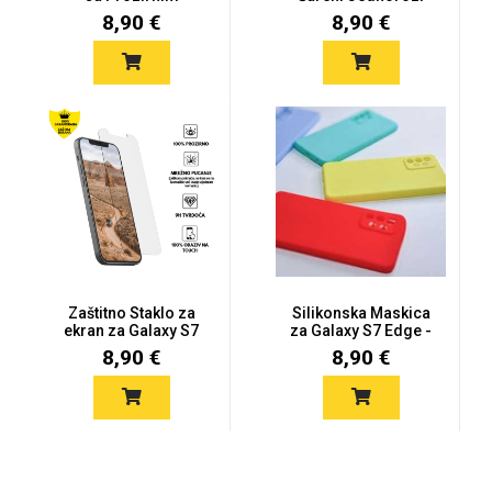
Rubovima za Ga...
Galaxy S7...
8,90 €
8,90 €
Za njega
Za nju
Svijet životinja
Auto - Moto motivi
Zaštitno Staklo za
Silikonska Maskica
ekran za Galaxy S7
za Galaxy S7 Edge -
edge (2D...
Više Bo...
8,90 €
8,90 €
Mandale / Cvjetni
Citati & Stihovi
motivi