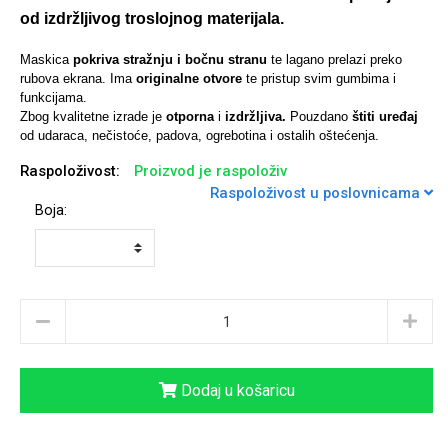
od izdržljivog troslojnog materijala.
Maskica
pokriva stražnju i bočnu stranu
te lagano prelazi preko
rubova ekrana. Ima
originalne otvore
te pristup svim gumbima i
funkcijama.
Univerzalne futrole i
Sleng
Preklopne maskice
Feel Good
Zbog kvalitetne izrade je
otporna
i
izdržljiva.
Pouzdano
štiti uređaj
maskice
od udaraca, nečistoće, padova, ogrebotina i ostalih oštećenja.
Raspoloživost:
Proizvod je raspoloživ
Raspoloživost u poslovnicama
Boja:
Životinjsko carstvo
Takeoff
Dodaj u košaricu
Svemirska kolekcija
Valentinovo