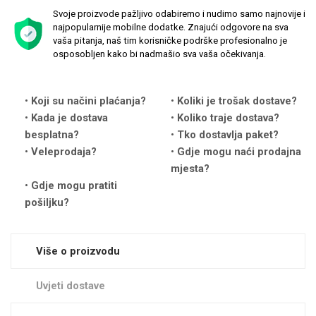
Svoje proizvode pažljivo odabiremo i nudimo samo najnovije i
najpopularnije mobilne dodatke. Znajući odgovore na sva
vaša pitanja, naš tim korisničke podrške profesionalno je
osposobljen kako bi nadmašio sva vaša očekivanja.
Love motivi
I Need Some Space
Koji su načini plaćanja?
Koliki je trošak dostave?
Kada je dostava
Koliko traje dostava?
besplatna?
Tko dostavlja paket?
Veleprodaja?
Gdje mogu naći prodajna
mjesta?
Gdje mogu pratiti
pošiljku?
Quotes Collection
Cirkus
Više o proizvodu
Uvjeti dostave