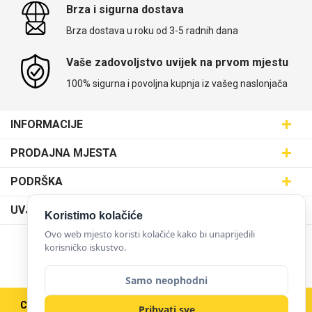
Brza i sigurna dostava
Brza dostava u roku od 3-5 radnih dana
Vaše zadovoljstvo uvijek na prvom mjestu
100% sigurna i povoljna kupnja iz vašeg naslonjača
INFORMACIJE
Maskice.hr - Web trgovina
PRODAJNA MJESTA
SVIJET MASKICA d.o.o.
Poslovnica Trešnjevka
PODRŠKA
Aleja javora 13, 10000 Zagreb
Poslovnica Dubrava
095 5555 345
Dostava
UVJETI KORIŠTENJA
Koristimo kolačiće
prodaja@maskice.hr
Poslovnica Kvatrić
O nama
Klub vjernosti
Ovo web mjesto koristi kolačiće kako bi unaprijedili
Poslovnica Velika Gorica
korisničko iskustvo.
Karijera u maskice.hr
NAČINI PLAĆANJA
Obrazac za jednostrani raskid ugovora
Poslovnica Karlovac
Postani partner
Uvjeti korištenja
Samo neophodni
Poslovnica Ilica
Zakupi franšizu
Pravne napomene
Copyright © 2026 Maskice.hr
|
Veleprodaja/B2B
Poslovnica Križevci
Prihvati sve