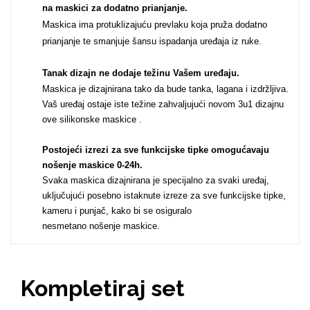
na maskici za dodatno prianjanje.
Za njega
Za nju
Maskica ima protuklizajuću prevlaku koja pruža dodatno
prianjanje te smanjuje šansu ispadanja uređaja iz ruke.
Tanak dizajn ne dodaje težinu Vašem uređaju
.
Maskica je dizajnirana tako da bude tanka, lagana i izdržljiva.
Vaš uređaj ostaje iste težine zahvaljujući novom 3u1 dizajnu
ove silikonske maskice .
Svijet životinja
Auto - Moto motivi
Postojeći izrezi za sve funkcijske tipke omogućavaju
nošenje maskice 0-24h
.
Svaka maskica dizajnirana je specijalno za svaki uređaj,
uključujući posebno istaknute izreze za sve funkcijske tipke,
kameru i punjač, kako bi se osiguralo
nesmetano nošenje maskice.
Mandale / Cvjetni
Citati & Stihovi
motivi
Kompletiraj set