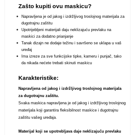
Zodiac
Halloween
Zašto kupiti ovu maskicu?
Napravljena je od jakog i izdržljivog troslojnog materijala za
dugotrajnu zaštitu
Upotrijebljeni materijali daju neklizajuću prevlaku na
maskici za dodatno prianjanje
Tanak dizajn ne dodaje težinu i savršeno se uklapa u vaš
Doodles
Apstraktni motivi
uređaj
Ima izreze za sve funkcijske tipke, kameru i punjač, tako
da nikada nećete trebati skinuti maskicu
Karakteristike:
Napravljena od jakog i izdržljivog troslojnog materijala
za dugotrajnu zaštitu.
Monogrami
Dječji motivi
Svaka maskica napravljena je od jakog i izdržljivog troslojnog
materijala koji garantira fleksibilnost maskice i dugotrajnu
zaštitu vašeg uređaja.
Materijal koji se upotrebljava daje neklizajuću prevlaku