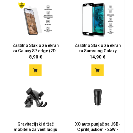
MarbleMania
Zaštitno Staklo za ekran
Zaštitno Staklo za ekran
za Galaxy S7 edge (2D...
za Samsung Galaxy
S7...
8,90 €
14,90 €
Gaming motivi
Crtani filmovi
Sportski motivi
Obiteljski motivi
Gravitacijski držač
XO auto punjač sa USB-
mobitela za ventilaciju
C priključkom - 25W -