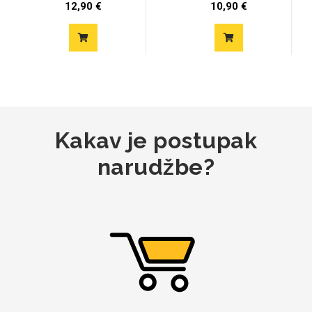
cr...
12,90 €
10,90 €
Mix
Kakav je postupak
narudžbe?