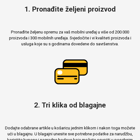
1. Pronađite željeni proizvod
Pronađite željenu opremu za vaš mobilni uređaj u više od 200.000
proizvoda i 300 mobilnih uređaja. Svjedočite i vi kvaliteti proizvoda i
usluga koje su s godinama dovedene do savršenstva.
2. Tri klika od blagajne
Dodajte odabrane artikle u košaricu jednim klikom i nakon toga možete
ući u blagajnu. U blagajni unesite sve potrebne podatke za narudžbu,
koristite kupone i nagradne bodove koje možete osvojiti u posebnim