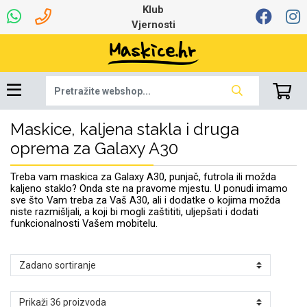
Klub
Vjernosti
Maskice, kaljena stakla i druga
Univerzalna oprema
Dinamo maskice za
Robotski usisavači
Ruksaci i torbice
Najprodavanije -
Podloga za miš
Igračke i ostalo
Ljetna kolekcija
Pametni Satovi
Auto Kamere
7.0 - 8.0 inča
Selfie Stick
Mikrofoni
Punjači
Bluetooth slušalice
Oprema za Lenovo
Tipkovnice i miševi
Proljetna kolekcija
Šarene maskice
Bežični punjači
Držači za auto
Stolne lampe
8.0 - 9.0 inča
Memorije i
Razno
za tablet
TOP 100
mobitel
memorijske kartice
tablet
oprema za Galaxy A30
Punjači za laptope
Treba vam maskica za Galaxy A30, punjač, futrola ili možda
kaljeno staklo? Onda ste na pravome mjestu. U ponudi imamo
sve što Vam treba za Vaš A30, ali i dodatke o kojima možda
niste razmišljali, a koji bi mogli zaštititi, uljepšati i dodati
funkcionalnosti Vašem mobitelu.
Žičane slušalice
9.0 - 10.0 inča
Držači za stol
Web kamere i
Autopunjači
Ventilatori
Winter
Bluetooth Zvučnici
10.0 - 12.0 inča
Držači za bicikl
Power bank
Line Art
Apple
Oprema za Smart
mikrofoni
Apple
Samsung
Watch
Hladnjaci za laptop