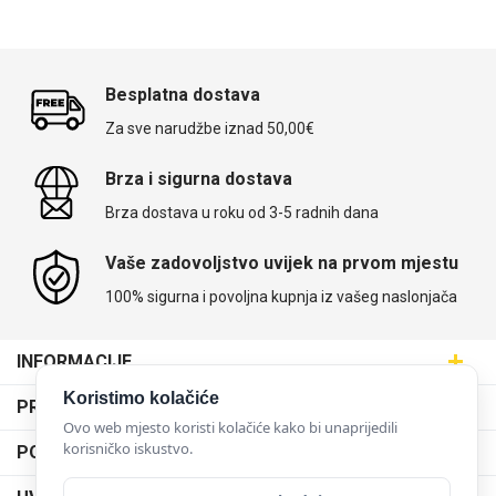
Besplatna dostava
Za sve narudžbe iznad 50,00€
Brza i sigurna dostava
Brza dostava u roku od 3-5 radnih dana
Vaše zadovoljstvo uvijek na prvom mjestu
100% sigurna i povoljna kupnja iz vašeg naslonjača
INFORMACIJE
Maskice.hr - Web trgovina
Koristimo kolačiće
PRODAJNA MJESTA
SVIJET MASKICA d.o.o.
Ovo web mjesto koristi kolačiće kako bi unaprijedili
Poslovnica Trešnjevka
korisničko iskustvo.
PODRŠKA
Aleja javora 13, 10000 Zagreb
Poslovnica Dubrava
095 5555 345
Dostava