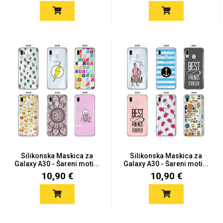
Za njega
Za nju
Svijet životinja
Auto - Moto motivi
Silikonska Maskica za
Silikonska Maskica za
Galaxy A30 - Šareni moti...
Galaxy A30 - Šareni moti...
10,90 €
10,90 €
Mandale / Cvjetni
Citati & Stihovi
motivi