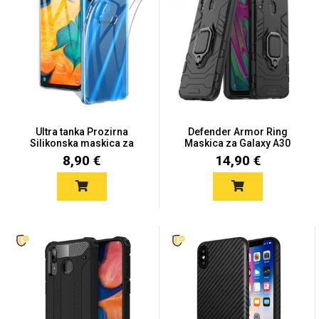
Univerzalne futrole i
Sleng
Preklopne maskice
Feel Good
maskice
Ultra tanka Prozirna
Defender Armor Ring
Silikonska maskica za
Maskica za Galaxy A30
Gal...
8,90 €
14,90 €
Životinjsko carstvo
Takeoff
Svemirska kolekcija
Valentinovo