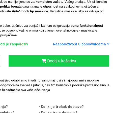
skice namijenjene su za
kompletnu zaštitu
Vašeg uređaja. Uz silikonsku
polikarbonata
garantirana je
otpornost
na svakodnevna oštećenja.
dobivate
Anti-Shock tip maskice
.
Vanjština maskice lako se odvaja od
ke tipke, utičnicu za punjač i kameru osiguravaju
punu funkcionalnost
 je posebno važno onima koji cijene nove tehnologije - maskica je
 punjačima.
od je raspoloživ
Raspoloživost u poslovnicama
Dodaj u košaricu
ažljivo odabiremo i nudimo samo najnovije i najpopularnije mobilne
odgovore na sva vaša pitanja, naš tim korisničke podrške profesionalno je
 bi nadmašio sva vaša očekivanja.
anja?
Koliki je trošak dostave?
splatna?
Koliko traje dostava?