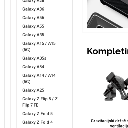
Galaxy A26
Galaxy A36
Galaxy A56
Galaxy A55
Love motivi
I Need Some Space
Galaxy A35
Galaxy A15 / A15
Kompletir
(5G)
Galaxy A05s
Galaxy A54
Galaxy A14 / A14
Quotes Collection
Cirkus
(5G)
Galaxy A25
Galaxy Z Flip 5 / Z
Flip 7 FE
Galaxy Z Fold 5
Gravitacijski držač
Galaxy Z Fold 4
Zodiac
Halloween
ventilacij