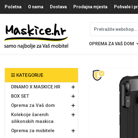
Početna
O nama
Dostava
Prodajna mjesta
Pohvale i p
OPREMA ZA VAŠ DOM
Najprodavanije - TOP 100
Univerzalna oprema za
Dinamo maskice za
Robotski usisavači
Ruksaci i torbice
Podloga za miš
Igračke i ostalo
Ljetna kolekcija
Pametni Satovi
Auto Kamere
7.0 - 8.0 inča
Selfie Stick
Mikrofoni
Punjači
Oprema za Lenovo tablet
Memorije i memorijske
Bluetooth slušalice
Tipkovnice i miševi
Proljetna kolekcija
Šarene maskice
Bežični punjači
Držači za auto
Stolne lampe
8.0 - 9.0 inča
Razno
mobitel
tablet
kartice
KATEGORIJE
Punjači za laptope
DINAMO X MASKICE.HR
BOX SET
Oprema za Vaš dom
Web kamere i mikrofoni
Žičane slušalice
9.0 - 10.0 inča
Držači za stol
Autopunjači
Ventilatori
Winter
Apple
Bluetooth Zvučnici
10.0 - 12.0 inča
Držači za bicikl
Power bank
Line Art
Huawei
Apple
Oprema za Smart Watch
Kolekcije šarenih
silikonskih maskica
Hladnjaci za laptop
Oprema za mobitele