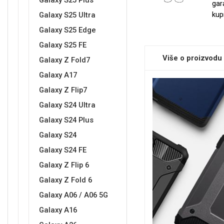
Galaxy S25 Plus
gar
kup
Galaxy S25 Ultra
Galaxy S25 Edge
Sleng
Feel Good
Galaxy S25 FE
Preklopne maskice
Više o proizvodu
Galaxy Z Fold7
Galaxy A17
Galaxy Z Flip7
Galaxy S24 Ultra
Galaxy S24 Plus
Životinjsko carstvo
Takeoff
Galaxy S24
Galaxy S24 FE
Galaxy Z Flip 6
Galaxy Z Fold 6
Galaxy A06 / A06 5G
Svemirska kolekcija
Valentinovo
Galaxy A16