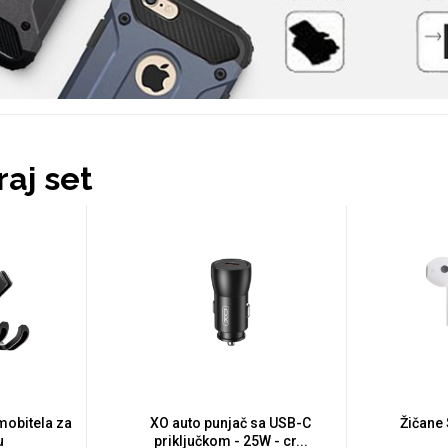
aj set
 mobitela za
XO auto punjač sa USB-C
Žičane 
u
priključkom - 25W - cr...