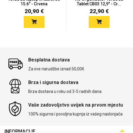
Zodiac
Halloween
15.6" - Crvena
Tablet CB03 12,9" - Cr...
20,90 €
22,90 €
Doodles
Apstraktni motivi
Besplatna dostava
Za sve narudžbe iznad 50,00€
Brza i sigurna dostava
Brza dostava u roku od 3-5 radnih dana
Monogrami
Dječji motivi
Vaše zadovoljstvo uvijek na prvom mjestu
100% sigurna i povoljna kupnja iz vašeg naslonjača
INFORMACIJE