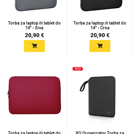
Torba za laptop ili tablet do
Torba za laptop ili tablet do
14" - Siva
14" - Crna
20,90 €
20,90 €
Love motivi
I Need Some Space
Quotes Collection
Cirkus
Torba za laptop ili tablet do
XO Organizator Torba za