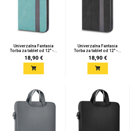
Univerzalne futrole i
Sleng
Preklopne maskice
Feel Good
maskice
Univerzalna Fantasia
Univerzalna Fantasia
Torba za tablet od 12" -...
Torba za tablet od 12" -...
18,90 €
18,90 €
Životinjsko carstvo
Takeoff
Svemirska kolekcija
Valentinovo