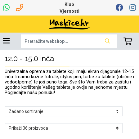
Klub
Vjernosti
12.0 - 15.0 inča
Univerzalna oprema
Dinamo maskice za
Robotski usisavači
Ruksaci i torbice
Najprodavanije -
Podloga za miš
Igračke i ostalo
Ljetna kolekcija
Pametni Satovi
Auto Kamere
7.0 - 8.0 inča
Selfie Stick
Mikrofoni
Punjači
Bluetooth slušalice
Oprema za Lenovo
Tipkovnice i miševi
Proljetna kolekcija
Šarene maskice
Bežični punjači
Držači za auto
Stolne lampe
8.0 - 9.0 inča
Memorije i
Razno
za tablet
TOP 100
mobitel
memorijske kartice
tablet
Univerzalna oprema za tablete koji imaju ekran dijagonale 12-15
Punjači za laptope
inča. Imamo kožne futrole, stylus pen, torbe za tablete (obične i
vodootporne) te još puno toga. Sve što Vam treba za zaštitu i
ugodno korištenje Vašeg tableta je ovdje na jednome mjestu.
Pogledajte našu ponudu!
Žičane slušalice
9.0 - 10.0 inča
Držači za stol
Web kamere i
Autopunjači
Ventilatori
Winter
Bluetooth Zvučnici
10.0 - 12.0 inča
Držači za bicikl
Power bank
Line Art
Apple
Oprema za Smart
mikrofoni
Apple
Samsung
Watch
Hladnjaci za laptop