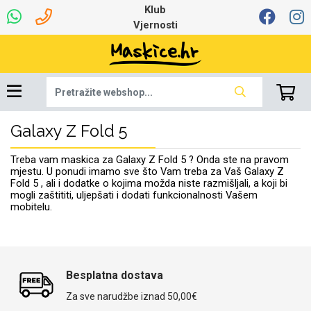
Klub
Vjernosti
Galaxy Z Fold 5
Univerzalna oprema
Dinamo maskice za
Robotski usisavači
Ruksaci i torbice
Najprodavanije -
Podloga za miš
Igračke i ostalo
Ljetna kolekcija
Pametni Satovi
Auto Kamere
7.0 - 8.0 inča
Selfie Stick
Mikrofoni
Punjači
Bluetooth slušalice
Oprema za Lenovo
Tipkovnice i miševi
Proljetna kolekcija
Šarene maskice
Bežični punjači
Držači za auto
Stolne lampe
8.0 - 9.0 inča
Memorije i
Razno
za tablet
TOP 100
mobitel
memorijske kartice
tablet
Treba vam maskica za Galaxy Z Fold 5 ? Onda ste na pravom
Punjači za laptope
mjestu. U ponudi imamo sve što Vam treba za Vaš Galaxy Z
Fold 5 , ali i dodatke o kojima možda niste razmišljali, a koji bi
mogli zaštititi, uljepšati i dodati funkcionalnosti Vašem
mobitelu.
Žičane slušalice
9.0 - 10.0 inča
Držači za stol
Web kamere i
Autopunjači
Ventilatori
Winter
Bluetooth Zvučnici
10.0 - 12.0 inča
Držači za bicikl
Power bank
Line Art
Apple
Oprema za Smart
mikrofoni
Apple
Samsung
Watch
Besplatna dostava
Hladnjaci za laptop
Za sve narudžbe iznad 50,00€