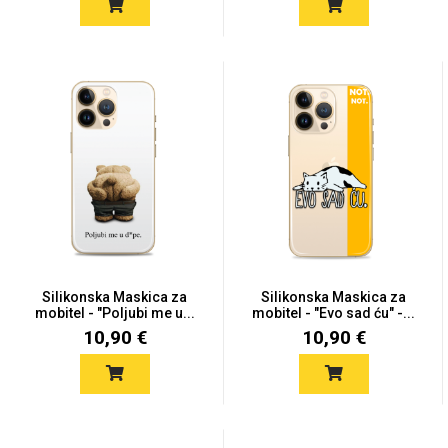
Zodiac
Halloween
Doodles
Apstraktni motivi
Silikonska Maskica za
Silikonska Maskica za
mobitel - "Poljubi me u...
mobitel - "Evo sad ću" -...
Monogrami
Dječji motivi
10,90 €
10,90 €