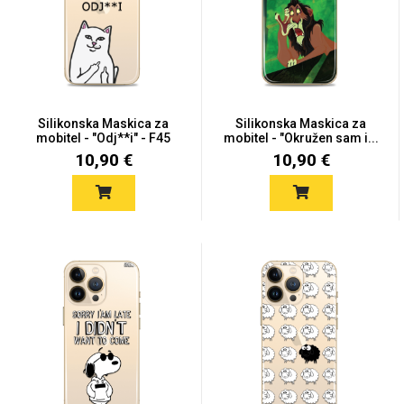
MarbleMania
Silikonska Maskica za
Silikonska Maskica za
mobitel - "Odj**i" - F45
mobitel - "Okružen sam i...
10,90 €
10,90 €
Gaming motivi
Crtani filmovi
Sportski motivi
Obiteljski motivi