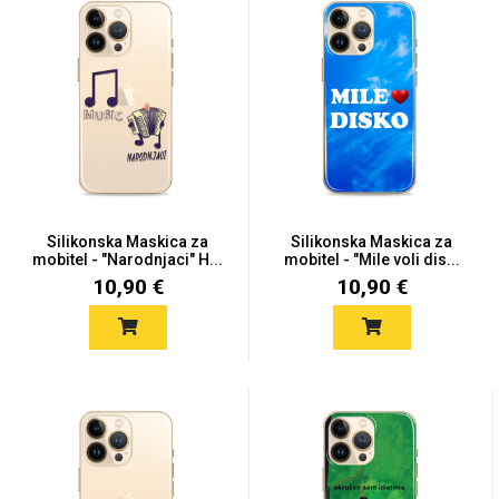
Za njega
Za nju
Svijet životinja
Auto - Moto motivi
Silikonska Maskica za
Silikonska Maskica za
mobitel - "Narodnjaci" H...
mobitel - "Mile voli dis...
10,90 €
10,90 €
Mandale / Cvjetni
Citati & Stihovi
motivi