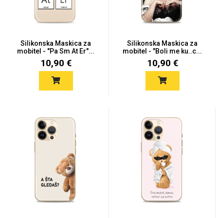
Silikonska Maskica za
Silikonska Maskica za
mobitel - "Pa Sm At Er"...
mobitel - "Boli me ku..c...
Univerzalne futrole i
Sleng
Preklopne maskice
Feel Good
10,90 €
10,90 €
maskice
Životinjsko carstvo
Takeoff
Svemirska kolekcija
Valentinovo