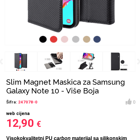
Držači za romobil
FM Transmitteri
USB kablovi
Huawei
Babe
Držači za ruku
Šaljivi motivi
HDMI kabel
HI-FI linije
Samsung
Huawei
Sony
Previous
Ostali držači
AUX kablovi
Croatos
Xiaomi
Najprodavanije - TOP
Adapteri za mobitel
Punjači za mobitel
LCD Tablet
100
Slim Magnet Maskica za Samsung
Galaxy Note 10 - Više Boja
0
Šifra:
247078-0
web cijena
Spigen maskice
Univerzalno kaljeno
12,90
€
Gym
Unicorn kolekcija
staklo
Visokokvalitetni PU
carbon
materijal sa silikonskim