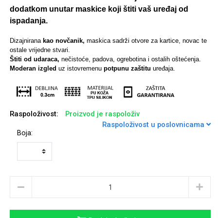
dodatkom unutar maskice koji štiti vaš uređaj od
ispadanja.
Dizajnirana
kao novčanik,
maskica sadrži otvore za kartice, novac te
ostale vrijedne stvari.
Univerzalne futrole i
Sleng
Preklopne maskice
Feel Good
Štiti od udaraca,
nečistoće, padova, ogrebotina i ostalih oštećenja.
maskice
Moderan izgled
uz istovremenu
potpunu zaštitu
uređaja.
Raspoloživost:
Proizvod je raspoloživ
Raspoloživost u poslovnicama
Životinjsko carstvo
Takeoff
Boja:
Svemirska kolekcija
Valentinovo