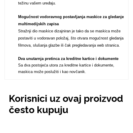
težinu vašem uređaju.
Za njega
Za nju
Mogućnost vodoravnog postavljanja maskice za gledanje
multimedijskih zapisa
Stražnji dio maskice dizajniran je tako da se maskica može
postaviti u vodoravan položaj, što otvara mogućnost gledanja
filmova, slušanja glazbe ili čak pregledavanja web stranica.
Svijet životinja
Auto - Moto motivi
Dva unutarnja pretinca za kreditne kartice i dokumente
Sa dva postojeća utora za kreditne kartice i dokumente,
maskica može poslužiti i kao novčanik.
Korisnici uz ovaj proizvod
Mandale / Cvjetni
Citati & Stihovi
često kupuju
motivi