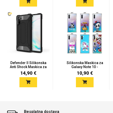
Defender II Silikonska
Silikonska Maskica za
Anti Shock Maskica za
Galaxy Note 10 -
S...
Šareni...
14,90 €
10,90 €
Besplatna dostava