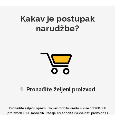
Kakav je postupak
MarbleMania
narudžbe?
Gaming motivi
Crtani filmovi
1. Pronađite željeni proizvod
Sportski motivi
Obiteljski motivi
Pronađite željenu opremu za vaš mobilni uređaj u više od 200.000
proizvoda i 300 mobilnih uređaja. Svjedočite i vi kvaliteti proizvoda i