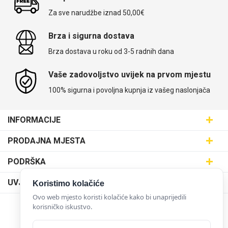
Za sve narudžbe iznad 50,00€
Brza i sigurna dostava
Brza dostava u roku od 3-5 radnih dana
Vaše zadovoljstvo uvijek na prvom mjestu
100% sigurna i povoljna kupnja iz vašeg naslonjača
INFORMACIJE
Maskice.hr - Web trgovina
PRODAJNA MJESTA
SVIJET MASKICA d.o.o.
Poslovnica Trešnjevka
PODRŠKA
Aleja javora 13, 10000 Zagreb
Poslovnica Dubrava
095 5555 345
Dostava
UVJETI KORIŠTENJA
Koristimo kolačiće
prodaja@maskice.hr
Poslovnica Kvatrić
O nama
Ovo web mjesto koristi kolačiće kako bi unaprijedili
Klub vjernosti
Poslovnica Velika Gorica
korisničko iskustvo.
Karijera u maskice.hr
NAČINI PLAĆANJA
Obrazac za jednostrani raskid ugovora
Poslovnica Karlovac
Postani partner