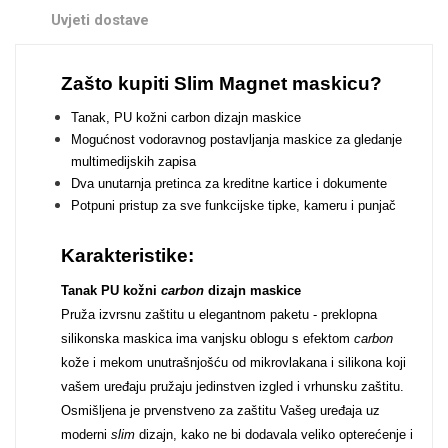
Zodiac
Halloween
Uvjeti dostave
Zašto kupiti Slim Magnet maskicu?
Tanak, PU kožni carbon dizajn maskice
Mogućnost vodoravnog postavljanja maskice za gledanje
multimedijskih zapisa
Doodles
Apstraktni motivi
Dva unutarnja pretinca za kreditne kartice i dokumente
Potpuni pristup za sve funkcijske tipke, kameru i punjač
Karakteristike:
Tanak PU kožni
carbon
dizajn maskice
Pruža izvrsnu zaštitu u elegantnom paketu - preklopna
Monogrami
Dječji motivi
silikonska maskica ima vanjsku oblogu s efektom
carbon
kože i mekom unutrašnjošću od mikrovlakana i silikona koji
vašem uređaju pružaju jedinstven izgled i vrhunsku zaštitu.
Osmišljena je prvenstveno za zaštitu Vašeg uređaja uz
moderni
slim
dizajn, kako ne bi dodavala veliko opterećenje i