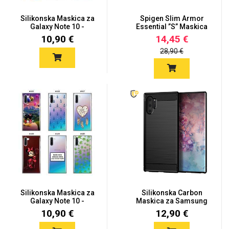
Silikonska Maskica za
Spigen Slim Armor
Galaxy Note 10 -
Essential ”S” Maskica
Šareni...
za Ga...
10,90 €
14,45 €
28,90 €
Silikonska Maskica za
Silikonska Carbon
Galaxy Note 10 -
Maskica za Samsung
Šareni...
Galaxy No...
10,90 €
12,90 €