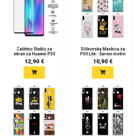
Zaštitno Staklo za
Silikonska Maskica za
ekran za Huawei P30
P30 Lite - Šareni motivi
Lite (3...
12,90 €
10,90 €