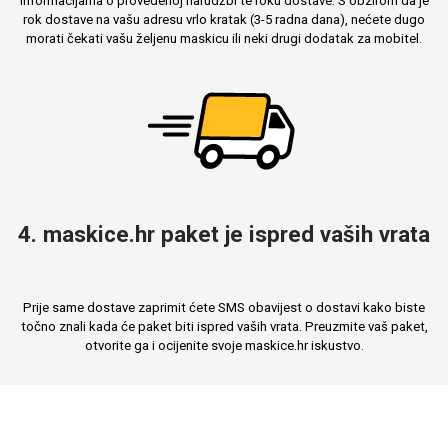
informacijama o provedenoj narudžbi te roku dostave. S obzirom da je
rok dostave na vašu adresu vrlo kratak (3-5 radna dana), nećete dugo
morati čekati vašu željenu maskicu ili neki drugi dodatak za mobitel.
4. maskice.hr paket je ispred vaših vrata
Prije same dostave zaprimit ćete SMS obavijest o dostavi kako biste
točno znali kada će paket biti ispred vaših vrata. Preuzmite vaš paket,
otvorite ga i ocijenite svoje maskice.hr iskustvo.