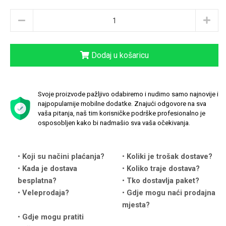
Dodaj u košaricu
Love motivi
I Need Some Space
Svoje proizvode pažljivo odabiremo i nudimo samo najnovije i
najpopularnije mobilne dodatke. Znajući odgovore na sva
vaša pitanja, naš tim korisničke podrške profesionalno je
osposobljen kako bi nadmašio sva vaša očekivanja.
Quotes Collection
Cirkus
Koji su načini plaćanja?
Koliki je trošak dostave?
Kada je dostava
Koliko traje dostava?
besplatna?
Tko dostavlja paket?
Veleprodaja?
Gdje mogu naći prodajna
mjesta?
Gdje mogu pratiti