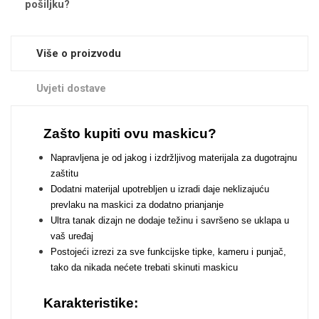
pošiljku?
Zodiac
Halloween
Više o proizvodu
Uvjeti dostave
Doodles
Apstraktni motivi
Zašto kupiti ovu maskicu?
Napravljena je od jakog i izdržljivog materijala za dugotrajnu
zaštitu
Dodatni materijal upotrebljen u izradi daje neklizajuću
prevlaku na maskici za dodatno prianjanje
Ultra tanak dizajn ne dodaje težinu i savršeno se uklapa u
Monogrami
Dječji motivi
vaš uređaj
Postojeći izrezi za sve funkcijske tipke, kameru i punjač,
tako da nikada nećete trebati skinuti maskicu
Karakteristike: