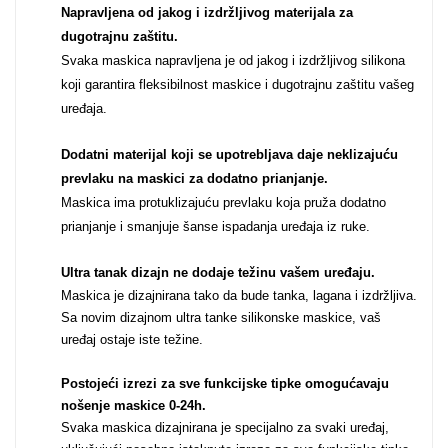
Napravljena od jakog i izdržljivog materijala za
Za njega
Za nju
dugotrajnu zaštitu.
Svaka maskica napravljena je od jakog i izdržljivog silikona
koji garantira fleksibilnost maskice i dugotrajnu zaštitu vašeg
uređaja.
Dodatni materijal koji se upotrebljava daje neklizajuću
prevlaku na maskici za dodatno prianjanje.
Svijet životinja
Auto - Moto motivi
Maskica ima protuklizajuću prevlaku koja pruža dodatno
prianjanje i smanjuje šanse ispadanja uređaja iz ruke.
Ultra tanak dizajn ne dodaje težinu vašem uređaju
.
Maskica je dizajnirana tako da bude tanka, lagana i izdržljiva.
Sa novim dizajnom ultra tanke silikonske maskice, vaš
uređaj ostaje iste težine.
Mandale / Cvjetni
Citati & Stihovi
motivi
Postojeći izrezi za sve funkcijske tipke omogućavaju
nošenje maskice 0-24h
.
Svaka maskica dizajnirana je specijalno za svaki uređaj,