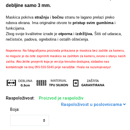
debljine samo 3 mm.
Maskica pokriva
stražnju
i
bočnu
stranu te lagano prelazi preko
rubova ekrana. Ima originalne otvore te
pristup svim gumbima
i
funkcijama.
Univerzalne futrole i
Sleng
Preklopne maskice
Feel Good
Zbog svoje kvalitetne izrade je
otporna
i
izdržljiva.
Štiti od udaraca,
maskice
nečistoće, padova, ogrebotina i ostalih oštećenja.
Napomena: Na fotografijama proizvoda prikazana je maskica bez zaštite za kameru,
no moguće je da ćete zaprimiti maskicu sa zaštitom za kameru, ovisno o stanju naših
zaliha. Ako želite provjeriti koja je verzija trenutno dostupna, slobodno nas
kontaktirajte na broj 095-555-5345 prije narudžbe. Hvala na razumijevanju!
Životinjsko carstvo
Takeoff
Raspoloživost:
Proizvod je raspoloživ
Raspoloživost u poslovnicama
Boja:
Svemirska kolekcija
Valentinovo