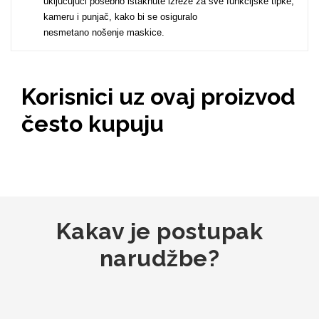
uključujući posebno istaknute izreze za sve funkcijske tipke,
kameru i punjač, kako bi se osiguralo
nesmetano nošenje maskice.
MarbleMania
Korisnici uz ovaj proizvod
često kupuju
Gaming motivi
Crtani filmovi
Kakav je postupak
narudžbe?
Sportski motivi
Obiteljski motivi