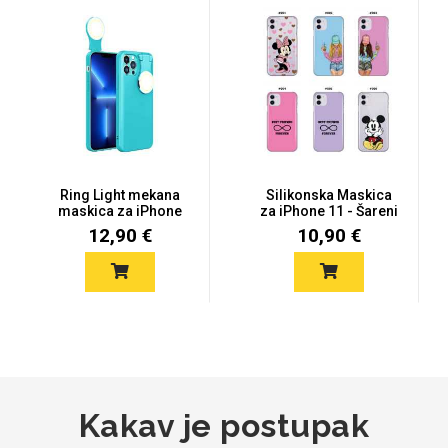
Ring Light mekana
Silikonska Maskica
maskica za iPhone
za iPhone 11 - Šareni
11 - Više...
motiv...
12,90 €
10,90 €
Kakav je postupak