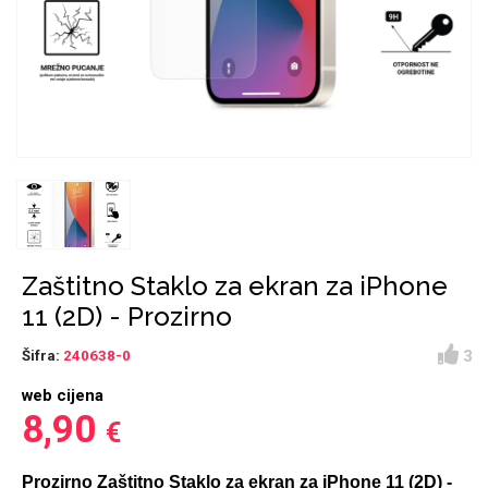
Držači za romobil
FM Transmitteri
USB kablovi
Huawei
Babe
Držači za ruku
Šaljivi motivi
HDMI kabel
HI-FI linije
Samsung
Huawei
Sony
Ostali držači
AUX kablovi
Croatos
Xiaomi
Adapteri za mobitel
Punjači za mobitel
Najprodavanije -
LCD Tablet
TOP 100
Zaštitno Staklo za ekran za iPhone
11 (2D) - Prozirno
3
Šifra:
240638-0
web cijena
Spigen maskice
Univerzalno kaljeno
8,90
€
Gym
Unicorn kolekcija
staklo
Prozirno Zaštitno Staklo za ekran za iPhone 11 (2D) -