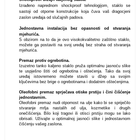
Izrađeno naprednom shockproof tehnologijom, staklo se
sastoji od otporne konstrukcije koja čuva vaš dragocjeni
zaslon uređaja od slučajnih padova.
MarbleMania
Jednostavna instalacija bez opasnosti od stvaranja
mjehurića
.
S obzirom na to da je ovo visokokvalitetno zaštitno staklo,
možete ga postaviti na svoj uređaj bez straha od stvaranja
mjehurića.
Premaz protiv ogrebotina.
Izuzetno tanko kaljeno staklo pruža optimalnu jasnoću slike
Gaming motivi
Crtani filmovi
te uspješno štiti od ogrebotina i oštećenja. Tako da svoj
uređaj istovremeno možete staviti u džep sa svojim
ključevima bez brige o ogrebotinama i dodatnim oštećenjima.
Oleofobni premaz sprječava otiske prstiju i čini čišćenje
jednostavnim.
Oleofobni premaz nudi otpornost na ulje kako bi se spriječilo
stvaranje mrlja nastalih od ulja, kozmetike i drugih
onečišćenja. Bilo koji tragovi ili otisci prstiju mogu se lako
obrisati. Uživajte u optimalnoj jasnoći slike i jednostavnom
Sportski motivi
Obiteljski motivi
čišćenju vašeg zaslona.