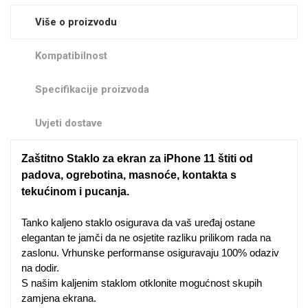
Zodiac
Halloween
Više o proizvodu
Kompatibilnost
Specifikacije proizvoda
Doodles
Apstraktni motivi
Uvjeti dostave
Zaštitno Staklo za ekran za iPhone 11 štiti od
padova, ogrebotina, masnoće, kontakta s
tekućinom i pucanja.
Monogrami
Dječji motivi
Tanko kaljeno staklo osigurava da vaš uređaj ostane
elegantan te jamči da ne osjetite razliku prilikom rada na
zaslonu. Vrhunske performanse osiguravaju 100% odaziv
na dodir.
S našim kaljenim staklom otklonite mogućnost skupih
zamjena ekrana.