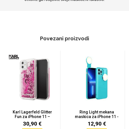
Povezani proizvodi
Karl Lagerfeld Glitter
Ring Light mekana
Fun za iPhone 11 –
maskica za iPhone 11 -
Roza
Više...
30,90 €
12,90 €