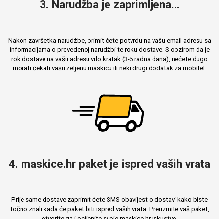
3. Narudžba je zaprimljena...
Nakon završetka narudžbe, primit ćete potvrdu na vašu email adresu sa
informacijama o provedenoj narudžbi te roku dostave. S obzirom da je
rok dostave na vašu adresu vrlo kratak (3-5 radna dana), nećete dugo
morati čekati vašu željenu maskicu ili neki drugi dodatak za mobitel.
4. maskice.hr paket je ispred vaših vrata
Prije same dostave zaprimit ćete SMS obavijest o dostavi kako biste
točno znali kada će paket biti ispred vaših vrata. Preuzmite vaš paket,
otvorite ga i ocijenite svoje maskice.hr iskustvo.