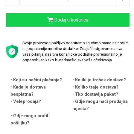
Dodaj u košaricu
Love motivi
I Need Some Space
Svoje proizvode pažljivo odabiremo i nudimo samo najnovije i
najpopularnije mobilne dodatke. Znajući odgovore na sva
vaša pitanja, naš tim korisničke podrške profesionalno je
osposobljen kako bi nadmašio sva vaša očekivanja.
Koji su načini plaćanja?
Koliki je trošak dostave?
Kada je dostava
Koliko traje dostava?
Quotes Collection
Cirkus
besplatna?
Tko dostavlja paket?
Veleprodaja?
Gdje mogu naći prodajna
mjesta?
Gdje mogu pratiti
pošiljku?