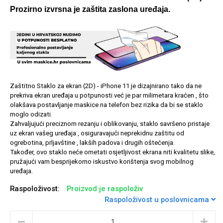
Prozirno izvrsna je zaštita zaslona uređaja.
Univerzalne futrole i
Sleng
Preklopne maskice
Feel Good
maskice
Zaštitno Staklo za ekran (2D) - iPhone 11 je dizajnirano tako da ne
prekriva ekran uređaja u potpunosti već je par milimetara kraćen , što
olakšava postavljanje maskice na telefon bez rizika da bi se staklo
moglo odizati.
Zahvaljujući preciznom rezanju i oblikovanju, staklo savršeno pristaje
Životinjsko carstvo
Takeoff
uz ekran vašeg uređaja , osiguravajući neprekidnu zaštitu od
ogrebotina, prljavštine , lakših padova i drugih oštećenja.
Također, ovo staklo neće ometati osjetljivost ekrana niti kvalitetu slike,
pružajući vam besprijekorno iskustvo korištenja svog mobilnog
uređaja.
Raspoloživost:
Proizvod je raspoloživ
Raspoloživost u poslovnicama
Svemirska kolekcija
Valentinovo