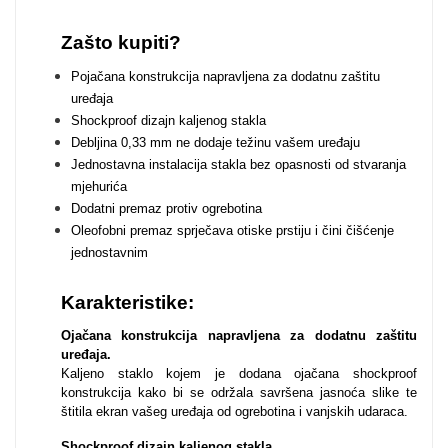
Za njega
Za nju
Zašto kupiti?
Pojačana konstrukcija napravljena za dodatnu zaštitu
uređaja
Shockproof dizajn kaljenog stakla
Debljina 0,33 mm ne dodaje težinu vašem uređaju
Jednostavna instalacija stakla bez opasnosti od stvaranja
mjehurića
Svijet životinja
Auto - Moto motivi
Dodatni premaz protiv ogrebotina
Oleofobni premaz sprječava otiske prstiju i čini čišćenje
jednostavnim
Karakteristike:
Ojačana konstrukcija napravljena za dodatnu zaštitu
Mandale / Cvjetni
Citati & Stihovi
uređaja.
Kaljeno staklo kojem je dodana ojačana shockproof
motivi
konstrukcija kako bi se održala savršena jasnoća slike te
štitila ekran vašeg uređaja od ogrebotina i vanjskih udaraca.
Shockproof dizajn kaljenog stakla.