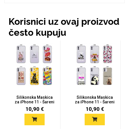
Korisnici uz ovaj proizvod
Mix
često kupuju
Silikonska Maskica
Silikonska Maskica
za iPhone 11 - Šareni
za iPhone 11 - Šareni
motiv...
motiv...
10,90 €
10,90 €